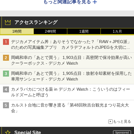
もっと関連記事を見る
アクセスランキング
1時間
24時間
1週間
1カ月
デジカメアイテム丼：ありそうでなかった？「RAW＋JPEG派」
のための写真編集アプリ カメラデフォルトのJPEGを大切にす
る「Filmator」
岡嶋和幸の「あとで買う」 1,903点目：高密閉で保冷効果が高い
クーラーボックス - デジカメ Watch
岡嶋和幸の「あとで買う」 1,905点目：放射冷却素材を採用した
車用サンシェード - デジカメ Watch
カメラバカにつける薬 in デジカメ Watch：こういうのはフィー
ルドズームと呼ぼう
カルスト台地に音が響き渡る「第48回秋吉台観光まつり花火大
会」
もっと見る
Special Site