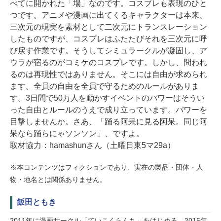
べてに開かれた「場」なのです。コスプレも表現のひと
つです。アニメや漫画に出てくるキャラクターは本来、
三次元の現実を素材として二次元にトランスレーション
したものですが、コスプレはふたたびそれを三次元に呼
び戻す作業です。そうしてシミュラークルが凝固し、ア
ウラが宿るのがコミケのコスプレです。しかし、問われ
るのは再現性ではありません。そこには自由が求められ
ます。全員の自由を全員で守るためのルールがありま
す。3日間で50万人を動かすイベントのパワーはそうい
った自由とルールのうえで成り立っています。パワーを
目撃しませんか。さあ、「踊る阿呆に見る阿呆。同じ阿
呆なら踊らにゃソンソン」、ですよ。
取材協力：hamashunさん（土曜日東5マ29a）
※本コンテンツはフィクションであり、実在の製品・団体・人
物・地名とは関係ありません。
飯田ともき
2011年に漫画サークル「ていこくらんち」をはじめる。2015年