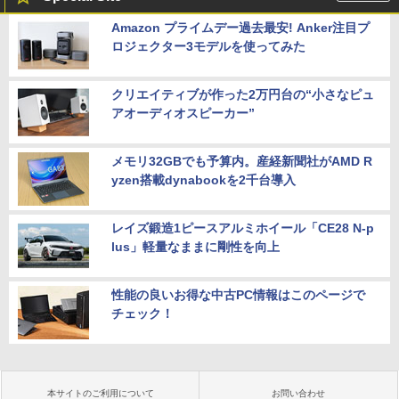
Amazon プライムデー過去最安! Anker注目プ
ロジェクター3モデルを使ってみた
クリエイティブが作った2万円台の“小さなピュ
アオーディオスピーカー”
メモリ32GBでも予算内。産経新聞社がAMD R
yzen搭載dynabookを2千台導入
レイズ鍛造1ピースアルミホイール「CE28 N-p
lus」軽量なままに剛性を向上
性能の良いお得な中古PC情報はこのページで
チェック！
本サイトのご利用について
お問い合わせ