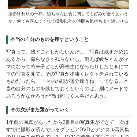
撮影終わりの一杯。綾ちゃんは食に関しても好みが合うという
か、何でも喜んでくれて撮影以外の時間も気持ちよく過ごせる
本当の自分のものを残すということ
写真って、残すことしかないんだよ。写真は残すために
あるから、撮らなきゃ残らないし。例えば綾ちゃんがマ
マになって将来子どもが高校生になったりしたときにマ
マの写真を見て、その写真が物凄くレタッチされている
ものだったら、「ママの顔が随分違うね」ってなる。本
当の自分のものを残しておくというのは、別にヌードで
あろうがなかろうが俺は同じく大事だと思う。
その次がまた繋がっていく
1年前の写真があったから2冊目の写真集ができて、次は
すでに撮影が済んでいるグラビアDVDとデジタル写真集
のリリースが控えている。DVDの映像はアシスタントの