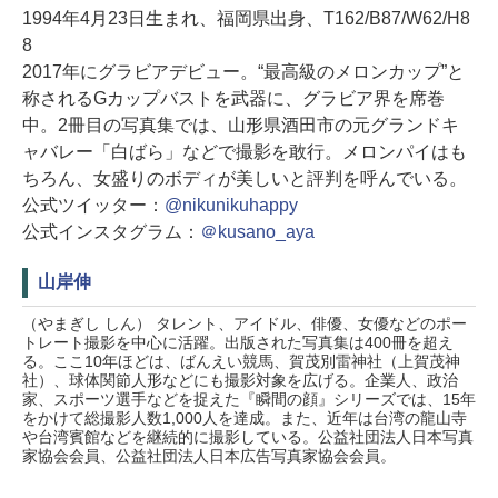
1994年4月23日生まれ、福岡県出身、T162/B87/W62/H8
8
2017年にグラビアデビュー。“最高級のメロンカップ”と
称されるGカップバストを武器に、グラビア界を席巻
中。2冊目の写真集では、山形県酒田市の元グランドキ
ャバレー「白ばら」などで撮影を敢行。メロンパイはも
ちろん、女盛りのボディが美しいと評判を呼んでいる。
公式ツイッター：
@nikunikuhappy
公式インスタグラム：
＠kusano_aya
山岸伸
（やまぎし しん） タレント、アイドル、俳優、女優などのポー
トレート撮影を中心に活躍。出版された写真集は400冊を超え
る。ここ10年ほどは、ばんえい競馬、賀茂別雷神社（上賀茂神
社）、球体関節人形などにも撮影対象を広げる。企業人、政治
家、スポーツ選手などを捉えた『瞬間の顔』シリーズでは、15年
をかけて総撮影人数1,000人を達成。また、近年は台湾の龍山寺
や台湾賓館などを継続的に撮影している。公益社団法人日本写真
家協会会員、公益社団法人日本広告写真家協会会員。