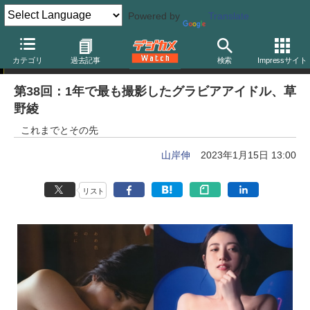
Powered by
Translate
山岸伸の「写真のキモチ」
カテゴリ
過去記事
検索
Impressサイト
第38回：1年で最も撮影したグラビアアイドル、草
野綾
これまでとその先
山岸伸
2023年1月15日 13:00
リスト