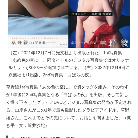
（左）2021年12月7日に光文社より出版された、1st写真集
「あめ色の空に」。同タイトルのデジタル写真集ではオリジナ
ルカットが38ページ追加されている。（右）2022年12月9日に
双葉社より出版、2nd写真集「白ばらの夜」
草野綾1st写真集「あめ色の空に」で初タッグを組み、そのわず
か1年後に2nd写真集となる「白ばらの夜」を出版。そして新し
く撮り下ろしたグラビアDVDとデジタル写真集の発売が予定され
る。山岸さんがこの1年で最も撮影したグラビアアイドル、草野
綾さん。これまでとその先について、お話しを聞きました。（聞
き手・文：近井沙妃）