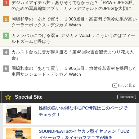
デジカメアイテム丼：ありそうでなかった？「RAW＋JPEG派」
のための写真編集アプリ カメラデフォルトのJPEGを大切にす
る「Filmator」
岡嶋和幸の「あとで買う」 1,903点目：高密閉で保冷効果が高い
クーラーボックス - デジカメ Watch
カメラバカにつける薬 in デジカメ Watch：こういうのはフィー
ルドズームと呼ぼう
カルスト台地に音が響き渡る「第48回秋吉台観光まつり花火大
会」
岡嶋和幸の「あとで買う」 1,905点目：放射冷却素材を採用した
車用サンシェード - デジカメ Watch
もっと見る
Special Site
性能の良いお得な中古PC情報はこのページで
チェック！
SOUNDPEATSのイヤカフ型イヤフォン「UU2
イヤーカフ」をイヤカフマニアが語る