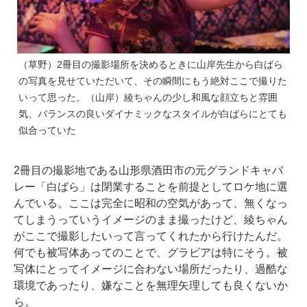
（草野）2冊目の撮影場所を決めるときに山岸先生から白ばら
の写真を見せていただいて、その瞬間にもう絶対ここで撮りた
いって思った。（山岸）綾ちゃんの少し和風な顔立ちと雰囲
気、バランスの良いダイナミックなスタイルが白ばらにとても
似合っていた
2冊目の撮影地である山形県酒田市の元グランドキャバ
レー「白ばら」は閉業することを前提としてロケ地に選
んでいる。ここは完全に昭和の空気があって、無くなっ
てしまうっていうイメージのまま撮ったけど、綾ちゃん
がここで撮影したいって言ってくれたから行けたんだ。
何でも被写体あってのことで、グラビアは特にそう。被
写体にとってイメージに合わない場所だったり、過酷な
環境であったり、嫌なことを無理矢理しても良くないか
ら。