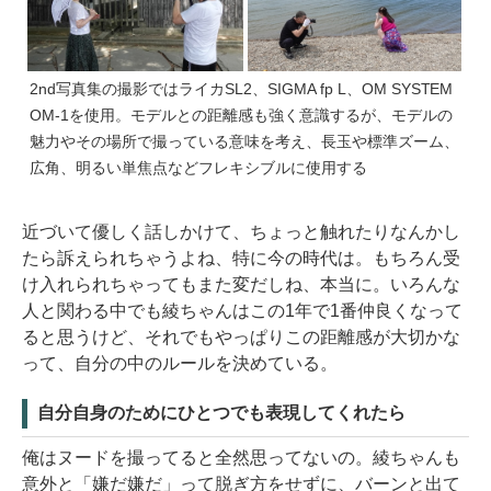
2nd写真集の撮影ではライカSL2、SIGMA fp L、OM SYSTEM
OM-1を使用。モデルとの距離感も強く意識するが、モデルの
魅力やその場所で撮っている意味を考え、長玉や標準ズーム、
広角、明るい単焦点などフレキシブルに使用する
近づいて優しく話しかけて、ちょっと触れたりなんかし
たら訴えられちゃうよね、特に今の時代は。もちろん受
け入れられちゃってもまた変だしね、本当に。いろんな
人と関わる中でも綾ちゃんはこの1年で1番仲良くなって
ると思うけど、それでもやっぱりこの距離感が大切かな
って、自分の中のルールを決めている。
自分自身のためにひとつでも表現してくれたら
俺はヌードを撮ってると全然思ってないの。綾ちゃんも
意外と「嫌だ嫌だ」って脱ぎ方をせずに、バーンと出て