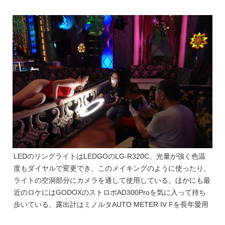
LEDのリングライトはLEDGOのLG-R320C、光量が強く色温
度もダイヤルで変更でき、このメイキングのように使ったり、
ライトの空洞部分にカメラを通して使用している。ほかにも最
近のロケにはGODOXのストロボAD300Proを気に入って持ち
歩いている。露出計はミノルタAUTO METER IV Fを長年愛用