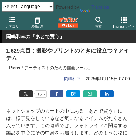
Powered by
Translate
デジカメ Watch
撮影用品
カテゴリ
過去記事
検索
Impressサイト
岡嶋和幸の「あとで買う」
1,629点目：撮影やプリントのときに役立つ？アイ
テム
Pixiss「アーティストのための描画ツール」
岡嶋和幸
2025年10月15日 07:00
リスト
ネットショップのカートの中にある「あとで買う」に
は、様子見をしているなど気になるアイテムがたくさん
入っています。この連載では、フォトライフに関連する
製品を中心にその中身をお届けします。どのような物に