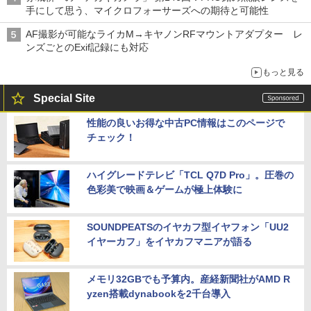
手にして思う、マイクロフォーサーズへの期待と可能性
AF撮影が可能なライカM→キヤノンRFマウントアダプター レ
ンズごとのExif記録にも対応
もっと見る
Special Site
性能の良いお得な中古PC情報はこのページで
チェック！
ハイグレードテレビ「TCL Q7D Pro」。圧巻の
色彩美で映画＆ゲームが極上体験に
SOUNDPEATSのイヤカフ型イヤフォン「UU2
イヤーカフ」をイヤカフマニアが語る
メモリ32GBでも予算内。産経新聞社がAMD R
yzen搭載dynabookを2千台導入