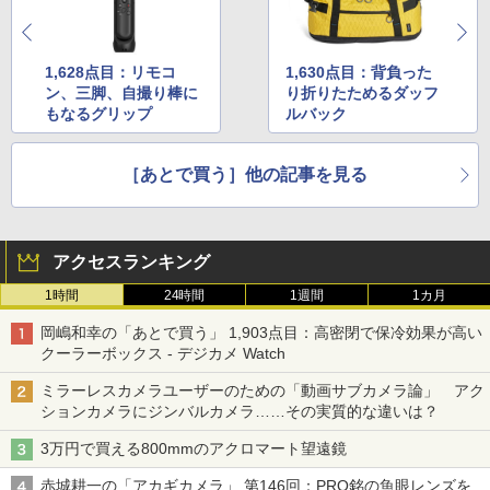
1,628点目：リモコ
1,630点目：背負った
ン、三脚、自撮り棒に
り折りたためるダッフ
もなるグリップ
ルバック
［あとで買う］他の記事を見る
アクセスランキング
1時間
24時間
1週間
1カ月
岡嶋和幸の「あとで買う」 1,903点目：高密閉で保冷効果が高い
クーラーボックス - デジカメ Watch
ミラーレスカメラユーザーのための「動画サブカメラ論」 アク
ションカメラにジンバルカメラ……その実質的な違いは？
3万円で買える800mmのアクロマート望遠鏡
赤城耕一の「アカギカメラ」 第146回：PRO銘の魚眼レンズを