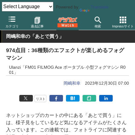
Powered by
Translate
デジカメ Watch
撮影用品
カテゴリ
過去記事
検索
Impressサイト
岡嶋和幸の「あとで買う」
974点目：36種類のエフェクトが楽しめるフォグ
マシン
Ulanzi「FM01 FILMOG Ace ポータブル 小型フォグマシン R0
01」
岡嶋和幸
2023年12月30日 07:00
リスト
ネットショップのカートの中にある「あとで買う」に
は、様子見をしているなど気になるアイテムがたくさん
入っています。この連載では、フォトライフに関連する