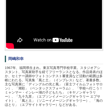
岡嶋和幸
1967年、福岡県生まれ。東京写真専門学校卒業。スタジオアシ
スタント、写真家助手を経てフリーランスとなる。作品発表のほ
か、セミナー講師やフォトコンテスト審査員など活動の範囲は多
岐にわたる。写真集「風と土」（インプレス）など、著書多数。
主な写真展に「ディングルの光と風」（富士フイルムフォトサロ
ン）、「潮彩」（ペンタックスフォーラム）、「学校へ行こう！
ミャンマー・インレー湖の子どもたち」（キヤノンギャラリ
ー）、「九十九里」（エプソンイメージングギャラリー エプサ
イト）、「風と土」（ソニーイメージングギャラリー）、「海の
ほとり」（エプサイトギャラリー）などがある。