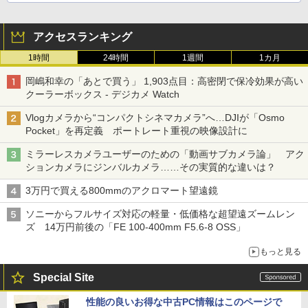
アクセスランキング
1時間
24時間
1週間
1カ月
岡嶋和幸の「あとで買う」 1,903点目：高密閉で保冷効果が高い
クーラーボックス - デジカメ Watch
Vlogカメラから“コンパクトシネマカメラ”へ…DJIが「Osmo
Pocket」を再定義 ポートレート重視の映像設計に
ミラーレスカメラユーザーのための「動画サブカメラ論」 アク
ションカメラにジンバルカメラ……その実質的な違いは？
3万円で買える800mmのアクロマート望遠鏡
ソニーからフルサイズ対応の軽量・低価格な超望遠ズームレン
ズ 14万円前後の「FE 100-400mm F5.6-8 OSS」
もっと見る
Special Site
性能の良いお得な中古PC情報はこのページで