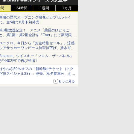
Impress Watchシリーズ 人気記事
時間
24時間
1週間
1カ月
東映の歴代オープニング映像がカプセルトイ
に。全5種で8月下旬発売
第3期放送記念！ アニメ「薬屋のひとりご
と」第1期・第2期全話を「TVer」にて期間限定
で順次無料配信開始
ユニクロ、今日から「お盆特別セール」。涼感
シアサッカーワンピース待望値下げ、撥水ギア
ショーツは1990円に
Amazon、ウイスキー「フロム・ザ・バレル」
が“4402円”で再び登場！
はやぶさ50％オフの「新幹線eチケット（トク
だ値スペシャル28）」発売。秋冬乗車分、えき
ねっと限定
もっと見る