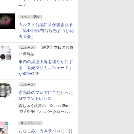
ード」
イベント告知
カルスト台地に音が響き渡る
「第48回秋吉台観光まつり花
火大会」
【厳選】本日のお買
ニュース
い得商品
車内の温度上昇を緩やかにす
る「遮光マジカルシェード」
が42%OFF
ニュース
逆光時のフレアにこだわった
Mマウントレンズ
真ちゅう鏡筒の「Ksana 35mm
f/2 ASPH. シルバークローム」
キャンペーン
おなじみ「カメラバカにつけ