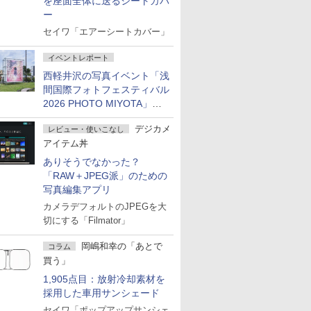
を座面全体に送るシートカバ
ー
セイワ「エアーシートカバー」
イベントレポート
西軽井沢の写真イベント「浅
間国際フォトフェスティバル
2026 PHOTO MIYOTA」が
開幕
デジカメ
レビュー・使いこなし
アイテム丼
ありそうでなかった？
「RAW＋JPEG派」のための
写真編集アプリ
カメラデフォルトのJPEGを大
切にする「Filmator」
岡嶋和幸の「あとで
コラム
買う」
1,905点目：放射冷却素材を
採用した車用サンシェード
セイワ「ポップアップサンシェ