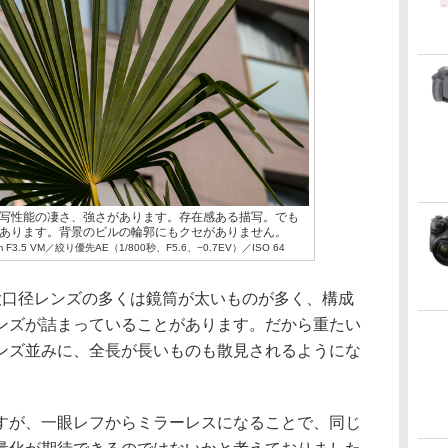
写性能の凄さ、強さがあります。存在感ある描写。でも
あります。背景のビルの輪郭にもクセがありません。
m F3.5 VM／絞り優先AE（1/800秒、F5.6、−0.7EV）／ISO 64
大口径レンズの多くは鏡筒が太いものが多く、構成
ンズが詰まっていることがあります。だから重たい
ンズ並みに、全長が長いものも散見されるようにな
すが、一眼レフからミラーレスになることで、同じ