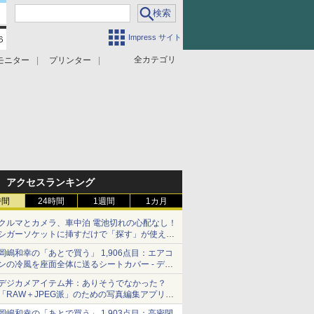
Impress サイト
全カテゴリ
モニター
プリンター
アクセスランキング
時間
24時間
1週間
1カ月
クルマとカメラ、車中泊 電池切れの心配なし！
シガーソケットに挿すだけで「探す」が使える
スマートタグ - デジカメ Watch
岡嶋和幸の「あとで買う」 1,906点目：エアコ
ンの冷風を座面全体に送るシートカバー - デジ
カメ Watch
デジカメアイテム丼：ありそうでなかった？
「RAW＋JPEG派」のための写真編集アプリ
カメラデフォルトのJPEGを大切にする
岡嶋和幸の「あとで買う」 1,903点目：高密閉