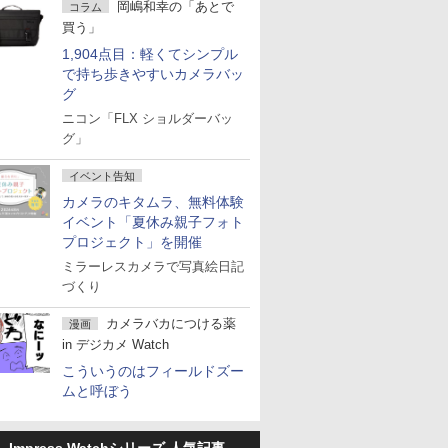
岡嶋和幸の「あとで
コラム
買う」
1,904点目：軽くてシンプル
で持ち歩きやすいカメラバッ
グ
ニコン「FLX ショルダーバッ
グ」
イベント告知
カメラのキタムラ、無料体験
イベント「夏休み親子フォト
プロジェクト」を開催
ミラーレスカメラで写真絵日記
づくり
カメラバカにつける薬
漫画
in デジカメ Watch
こういうのはフィールドズー
ムと呼ぼう