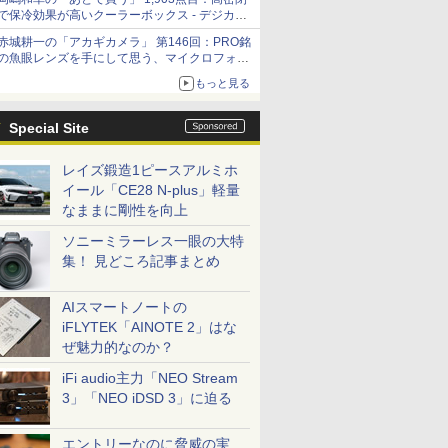
「Filmator」
で保冷効果が高いクーラーボックス - デジカメ
Watch
赤城耕一の「アカギカメラ」 第146回：PRO銘
の魚眼レンズを手にして思う、マイクロフォー
サーズへの期待と可能性
もっと見る
Special Site
レイズ鍛造1ピースアルミホ
イール「CE28 N-plus」軽量
なままに剛性を向上
ソニーミラーレス一眼の大特
集！ 見どころ記事まとめ
AIスマートノートの
iFLYTEK「AINOTE 2」はな
ぜ魅力的なのか？
iFi audio主力「NEO Stream
3」「NEO iDSD 3」に迫る
エントリーなのに脅威の実