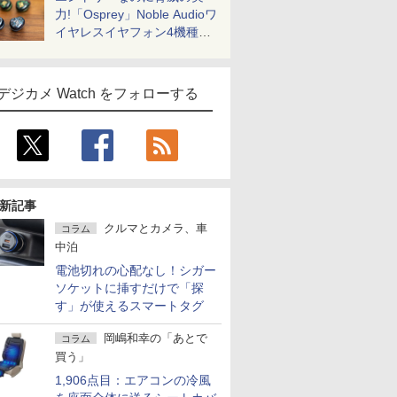
力!「Osprey」Noble Audioワ
イヤレスイヤフォン4機種を
一気に聴く
デジカメ Watch をフォローする
新記事
クルマとカメラ、車
コラム
中泊
電池切れの心配なし！シガー
ソケットに挿すだけで「探
す」が使えるスマートタグ
岡嶋和幸の「あとで
コラム
買う」
1,906点目：エアコンの冷風