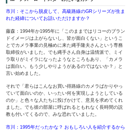
市川：そこから脱皮して、高級路線のGRシリーズが生ま
れた経緯についてお話いただけますか？
藤森：1994年か1995年に「このままではリコーのブラン
ドイメージは上がらないし、皆が面白くない」というこ
とでカメラ事業の見極めに来た縄手隆夫さんという専務
取締役がいました。でも縄手さん自身は温情派で、ミイ
ラ取りがミイラになったようなところもあり、「カメラ
は面白い。もう少しやりようがあるのではないか？」と
言い始めました。
それで「君らはこんなお買い得路線のカメラばかりやっ
ていて面白いのか、いったい何を実現しようとしている
のか」と色々な人たちに投げかけて、意見を求めてくれ
ました。でも彼の部屋に呼ばれるともれなく長時間の説
教も付いてくるので、みな恐れていました。
市川：1995年だったかな？ おもしろい人を紹介するから