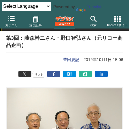
Powered by
Translate
写真業界 温故知新
カテゴリ
過去記事
検索
Impressサイト
第3回：藤森幹二さん・野口智弘さん（元リコー商
品企画）
豊田慶記
2019年10月1日 15:06
リスト