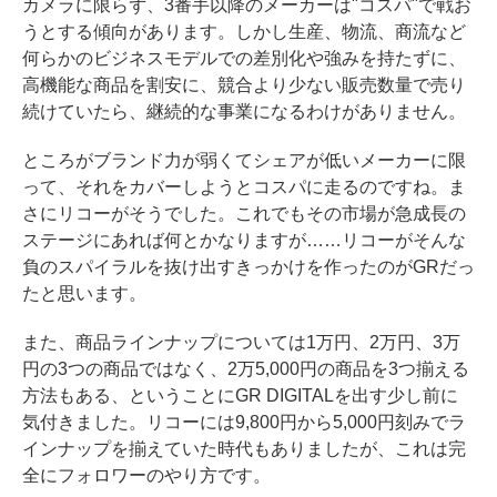
カメラに限らず、3番手以降のメーカーは"コスパ"で戦お
うとする傾向があります。しかし生産、物流、商流など
何らかのビジネスモデルでの差別化や強みを持たずに、
高機能な商品を割安に、競合より少ない販売数量で売り
続けていたら、継続的な事業になるわけがありません。
ところがブランド力が弱くてシェアが低いメーカーに限
って、それをカバーしようとコスパに走るのですね。ま
さにリコーがそうでした。これでもその市場が急成長の
ステージにあれば何とかなりますが……リコーがそんな
負のスパイラルを抜け出すきっかけを作ったのがGRだっ
たと思います。
また、商品ラインナップについては1万円、2万円、3万
円の3つの商品ではなく、2万5,000円の商品を3つ揃える
方法もある、ということにGR DIGITALを出す少し前に
気付きました。リコーには9,800円から5,000円刻みでラ
インナップを揃えていた時代もありましたが、これは完
全にフォロワーのやり方です。