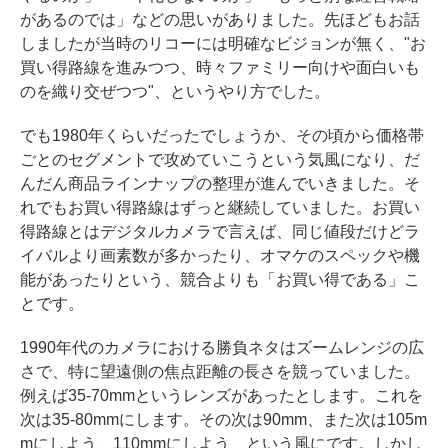
があるのでは」などの思いがありました。先ほどもお話
しましたが当時のリコーには明確なビジョンが無く、"お
買い得路線を進みつつ、時々ファミリー向けや面白いも
のを織り交ぜつつ"、というやり方でした。
でも1980年くらいだったでしょうか、その頃から価格帯
ごとのセグメントで攻めていこうという気風になり、だ
んだん商品ラインナップの整理が進んでいきました。そ
れでもお買い得路線はずっと継続していました。お買い
得路線とはデジタルカメラで言えば、同じ値段だけどラ
イバルより画素数が多かったり、オマケのスペックや機
能があったりという、競合よりも「お買い得である」こ
とです。
1990年代のカメラにおける勝負ネタはズームレンジの広
さで、特に望遠側の焦点距離の長さを競っていました。
例えば35-70mmというレンズがあったとします。これを
次は35-80mmにします。その次は90mm、また次は105m
mにしよう、110mmにしよう、という風にです。しかし