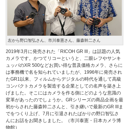
左から野口智弘さん、市川泰憲さん、藤森幹二さん
2019年3月に発売された「RICOH GR III」は話題の人気
カメラです。かつてリコーというと、二眼レフやサンキ
ュッパのXR 500などお買い得な普及価格カメラ、さらに
は事務機で名を知られていましたが、1996年に発売され
たGR1以来、フィルムからデジタルの時代を通して高級
コンパクトカメラを製造する企業としての名声を築き上
げました。そこにはカメラを作る側にどのような意識の
変革があったのでしょうか。GRシリーズの商品企画を最
初からされた藤森幹二さんと、引き継いで最新のGR IIIま
でをつくり上げ、7月に引退されたばかりの野口智弘さ
んにお話をお聞きしました。（市川泰憲・日本カメラ博
物館）