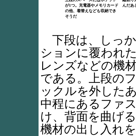
が1つ。充電器やメモリカード
んだあ
の他、着替えなども収納でき
そうだ
下段は、しっか
ションに覆われ
レンズなどの機
である。上段の
ックルを外した
中程にあるファ
け、背面を曲げ
機材の出し入れ