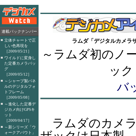
連載バックナンバー
■
立体チャートで正
ラムダ「デジタルカメラ
しい色再現を
～ラムダ初のノー
［2009/05/21］
■
ワイルドに変身し
た定番カメラバッ
ック
グ
［2009/05/12］
■
～シャープ製パネ
バ
ルのデジタルフォ
トフレーム
［2009/05/08］
■
～進化した定番デ
ジカメ向けGPSキ
ット
ラムダのカメ
［2009/04/17］
■
～新シリーズ「ウ
ザックは日本製
ォークアバウト」