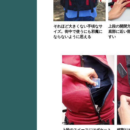
それほど大きくない手頃なサ
上段の開閉
イズ。街中で使うにも邪魔に
底部に近い
ならないように思える
すい
上段のスペースにはポケット
縦割り