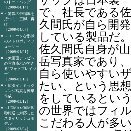
のトートバッグ
［2009/04/14］
で、社長である
■
～驚異の伸縮率を
持つミニ三脚、再
久間氏が自ら開発
び
［2009/04/07］
している製品だ
■
～ユニークな形状
のストロボディフ
佐久間氏自身が山
ューザー
［2009/04/01］
岳写真家であり、
■
～大画面テレビへ
の写真表示ができ
る“フォトプレイヤ
自ら使いやすい
ー”
［2009/03/16］
たい、という思
■
～広ダイナミック
レンジ写真を簡単
をしているとい
作成
［2009/03/12］
の世界ではフィ
■
～UDMAや30MB/
秒転送に対応した
スタイリッシュモ
こだわる人が多
デル
［2009/03/04］