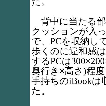
た。
背中に当たる部
クッションが入
で、PCを収納し
歩くのに違和感
するPCは300×200
奥行き×高さ)程
手持ちのiBook
た。