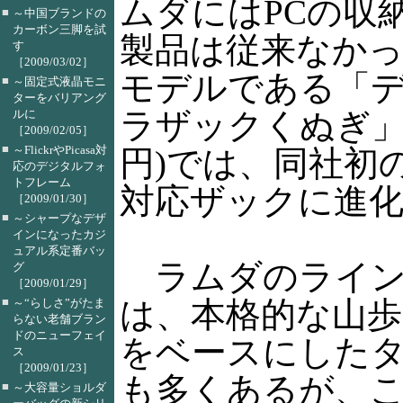
ムダにはPCの収
■
～中国ブランドの
カーボン三脚を試
製品は従来なか
す
［2009/03/02］
モデルである「
■
～固定式液晶モニ
ターをバリアング
ラザックくぬぎ」(2
ルに
［2009/02/05］
■
～FlickrやPicasa対
円)では、同社初
応のデジタルフォ
トフレーム
対応ザックに進
［2009/01/30］
■
～シャープなデザ
インになったカジ
ュアル系定番バッ
ラムダのライン
グ
［2009/01/29］
■
は、本格的な山
～“らしさ”がたま
らない老舗ブラン
ドのニューフェイ
をベースにした
ス
［2009/01/23］
も多くあるが、
■
～大容量ショルダ