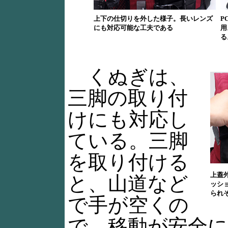
上下の仕切りを外した様子。長いレンズ
P
にも対応可能な工夫である
用
る
くぬぎは、
三脚の取り付
けにも対応し
ている。三脚
を取り付ける
上蓋
と、山道など
ッシ
られ
で手が空くの
で、移動が安全