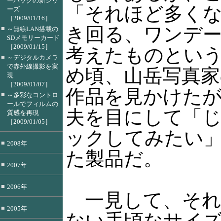
ーバッグの新シリ
「それほど多く
ーズ
［2009/01/16］
き回る、ワンデ
■
～無線LAN搭載の
SDメモリーカード
［2009/01/15］
考えたものとい
■
～デジタルカメラ
で赤外線撮影を実
め頃、山岳写真家
現
［2009/01/07］
作品を見かけた
■
～多彩なコントロ
ールでフィルムの
夫を目にして「
質感を再現
［2009/01/05］
ックしてみたい
■
2008年
た製品だ。
■
2007年
■
2006年
一見して、それ
■
2005年
ない手頃なサイ