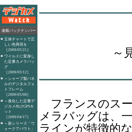
連載バックナンバー
■
立体チャートで正
しい色再現を
～
［2009/05/21］
■
ワイルドに変身し
た定番カメラバッ
グ
［2009/05/12］
■
～シャープ製パネ
ルのデジタルフォ
トフレーム
［2009/05/08］
フランスのスー
■
～進化した定番デ
ジカメ向けGPSキ
ット
メラバッグは、
［2009/04/17］
■
～新シリーズ「ウ
ラインが特徴的
ォークアバウト」