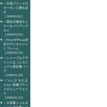
■
～中国ブランドの
カーボン三脚を試
す
［2009/03/02］
■
～固定式液晶モニ
ターをバリアング
ルに
［2009/02/05］
■
～FlickrやPicasa対
応のデジタルフォ
トフレーム
［2009/01/30］
■
～シャープなデザ
インになったカジ
ュアル系定番バッ
グ
［2009/01/29］
■
～“らしさ”がたま
らない老舗ブラン
ドのニューフェイ
ス
［2009/01/23］
■
～大容量ショルダ