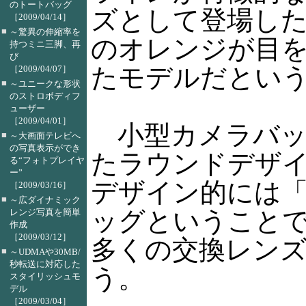
のトートバッグ
ズとして登場した
［2009/04/14］
■
～驚異の伸縮率を
のオレンジが目
持つミニ三脚、再
び
たモデルだとい
［2009/04/07］
■
～ユニークな形状
のストロボディフ
ューザー
［2009/04/01］
小型カメラバッグ
■
～大画面テレビへ
の写真表示ができ
たラウンドデザイン
る“フォトプレイヤ
ー”
デザイン的には
［2009/03/16］
■
～広ダイナミック
ッグということ
レンジ写真を簡単
作成
［2009/03/12］
多くの交換レン
■
～UDMAや30MB/
秒転送に対応した
う。
スタイリッシュモ
デル
［2009/03/04］