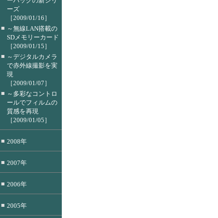
ーバッグの新シリ
ーズ
［2009/01/16］
■
～無線LAN搭載の
SDメモリーカード
［2009/01/15］
■
～デジタルカメラ
で赤外線撮影を実
現
［2009/01/07］
■
～多彩なコントロ
ールでフィルムの
質感を再現
［2009/01/05］
■
2008年
■
2007年
■
2006年
■
2005年