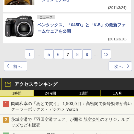
(2011/3/24)
ニュース
ペンタックス、「645D」と「K-5」の最新ファ
ームウェアを公開
(2011/3/10)
1
…
5
6
7
8
9
…
12
前へ
次へ
アクセスランキング
1時間
24時間
1週間
1カ月
岡嶋和幸の「あとで買う」 1,903点目：高密閉で保冷効果が高い
クーラーボックス - デジカメ Watch
茨城空港で「羽田空港フェア」が開催 航空会社のオリジナルグ
ッズなども販売