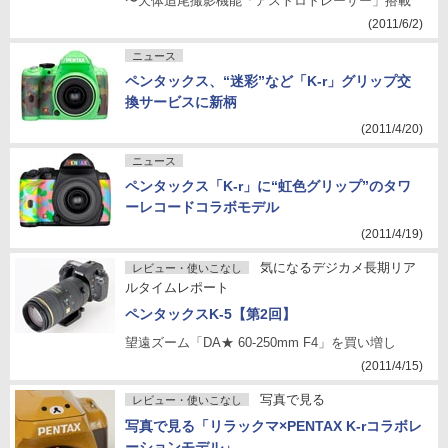
〜天体追尾撮影機能「アストロトレーサー」搭載
(2011/6/2)
ニュース
ペンタックス、“迷彩”など「K-r」グリップ交
換サービスに新柄
(2011/4/20)
ニュース
ペンタックス「K-r」に“虹色グリップ”のタワ
ーレコードコラボモデル
(2011/4/19)
気になるデジカメ長期リア
レビュー・使いこなし
ルタイムレポート
ペンタックスK-5【第2回】
望遠ズーム「DA★ 60-250mm F4」を買い増し
(2011/4/15)
写真で見る
レビュー・使いこなし
写真で見る「リラックマ×PENTAX K-rコラボレ
ーションモデル」