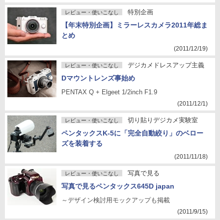
特別企画
レビュー・使いこなし
【年末特別企画】ミラーレスカメラ2011年総ま
とめ
(2011/12/19)
デジカメドレスアップ主義
レビュー・使いこなし
Dマウントレンズ事始め
PENTAX Q + Elgeet 1/2inch F1.9
(2011/12/1)
切り貼りデジカメ実験室
レビュー・使いこなし
ペンタックスK-5に「完全自動絞り」のベロー
ズを装着する
(2011/11/18)
写真で見る
レビュー・使いこなし
写真で見るペンタックス645D japan
～デザイン検討用モックアップも掲載
(2011/9/15)