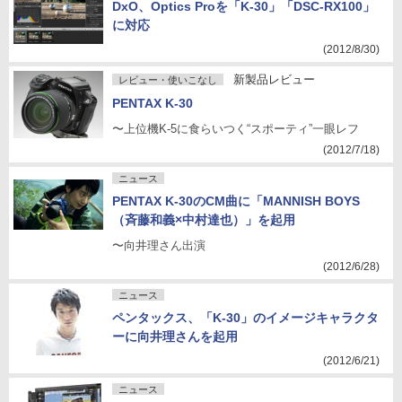
DxO、Optics Proを「K-30」「DSC-RX100」
に対応
(2012/8/30)
新製品レビュー
レビュー・使いこなし
PENTAX K-30
〜上位機K-5に食らいつく“スポーティ”一眼レフ
(2012/7/18)
ニュース
PENTAX K-30のCM曲に「MANNISH BOYS
（斉藤和義×中村達也）」を起用
〜向井理さん出演
(2012/6/28)
ニュース
ペンタックス、「K-30」のイメージキャラクタ
ーに向井理さんを起用
(2012/6/21)
ニュース