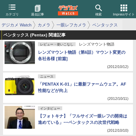
カテゴリ
過去記事
検索
Impressサイト
デジカメ Watch
カメラ
一眼レフカメラ
ペンタックス
ペンタックス (Pentax) 関連記事
レンズマウント物語
レビュー・使いこなし
レンズマウント物語（第6話）マウント変更の
各社各様 [前篇]
(2012/10/12)
ニュース
「PENTAX K-01」に最新ファームウェア。AF
性能などが向上
(2012/10/11)
インタビュー
【フォトキナ】「フルサイズ一眼レフの開発は
進めている」−−ペンタックスの次世代戦略
(2012/10/10)