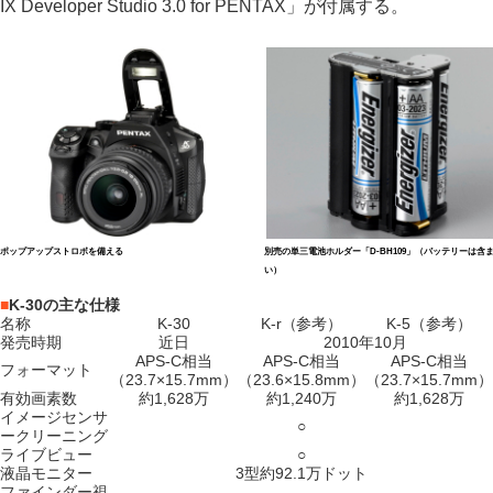
IX Developer Studio 3.0 for PENTAX」が付属する。
ポップアップストロボを備える
別売の単三電池ホルダー「D-BH109」（バッテリーは含
い）
■
K-30の主な仕様
名称
K-30
K-r（参考）
K-5（参考）
発売時期
近日
2010年10月
APS-C相当
APS-C相当
APS-C相当
フォーマット
（23.7×15.7mm）
（23.6×15.8mm）
（23.7×15.7mm）
有効画素数
約1,628万
約1,240万
約1,628万
イメージセンサ
○
ークリーニング
ライブビュー
○
液晶モニター
3型約92.1万ドット
ファインダー視