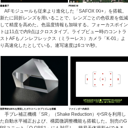
撮像素子
PRIME M
AFモジュールも従来より進化した「SAFOX IXi+」を搭載。
新たに回折レンズを用いることで、レンズごとの色収差を低減
して精度を高めた。色温度情報も加味する。フォーカスポイン
トは11点で内9点はクロスタイプ。ライブビュー時のコントラ
ストAFもノンレフレックス（ミラーレス）カメラ「K-01」よ
り高速化したとしている。連写速度は6コマ/秒。
視野率約100％を実現したガラスペンタプリズムを搭載
ファインダー内表示
手ブレ補正機構「SR」（Shake Reduction）やSRを利用し
た自動水平補正および、構図微調整機能も搭載した。別売のG
PSユニット「O-GPS1」にも対応し、簡易天体撮影ができる