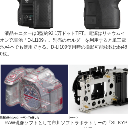
液晶モニターは3型約92.1万ドットTFT。電源はリチウムイ
オン充電池「D-LI109」。別売のホルダーを利用すると単三電
池×4本でも使用できる。D-LI109使用時の撮影可能枚数は約48
0枚。
防塵防滴のためのシーリングを施した
シャーシ
RAW現像ソフトとして市川ソフトラボラトリーの「SILKYP