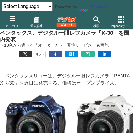
Powered by
Translate
デジカメ Watch
カメラ
一眼レフカメラ
ペンタックス
カテゴリ
過去記事
検索
Impressサイト
ペンタックス、デジタル一眼レフカメラ「K-30」を国
内発表
〜18色から選べる「オーダーカラー受注サービス」も実施
リスト
ペンタックスリコーは、デジタル一眼レフカメラ「PENTA
X K-30」を近日に発売する。価格はオープンプライス。