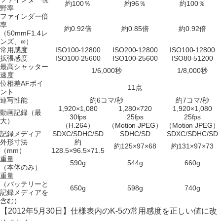
約100％
約96％
約100％
野率
ファインダー倍
率
約0.92倍
約0.85倍
約0.92倍
（50mmF1.4レ
ンズ、∞）
常用感度
ISO100-12800
ISO200-12800
ISO100-12800
拡張感度
ISO100-25600
ISO100-25600
ISO80-51200
最高シャッター
1/6,000秒
1/8,000秒
速度
位相差AFポイ
11点
ント
連写性能
約6コマ/秒
約7コマ/秒
1,920×1,080
1,280×720
1,920×1,080
動画記録（最
30fps
25fps
25fps
大）
（H.264）
（Motion JPEG）
（Motion JPEG）
記録メディア
SDXC/SDHC/SD
SDHC/SD
SDXC/SDHC/SD
外形寸法
約
約125×97×68
約131×97×73
（mm）
128.5×96.5×71.5
重量
590g
544g
660g
（本体のみ）
重量
（バッテリーと
650g
598g
740g
記録メディアを
含む）
【2012年5月30日】仕様表内のK-5の常用感度を正しい値に改