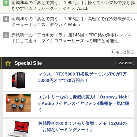
岡嶋和幸の「あとで買う」 1,904点目：軽くてシンプルで持ち歩
きやすいカメラバッグ - デジカメ Watch
岡嶋和幸の「あとで買う」 1,903点目：高密閉で保冷効果が高い
クーラーボックス - デジカメ Watch
赤城耕一の「アカギカメラ」 第146回：PRO銘の魚眼レンズを
手にして思う、マイクロフォーサーズへの期待と可能性
もっと見る
Special Site
マウス、RTX 5060 Ti搭載ゲーミングPCが7万
5,000円オフで30万円台！
エントリーなのに脅威の実力!「Osprey」Nobl
e Audioワイヤレスイヤフォン4機種を一気に聴
く
お値段そのままでメモリ倍増！メモリ32GBの
「お得なゲーミングノート」