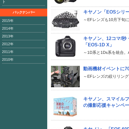
ト
キヤノン「EOSシリー
バックナンバー
～EFレンズも10月下旬に
2015年
2014年
2013年
キヤノン、12コマ/秒・
2012年
「EOS-1D X」
2011年
～1D系と1Ds系を統合
2010年
動画機材イベントに7
～EFレンズの絞りリン
キヤノン、スマイルフォト
の撮影応援キャンペ