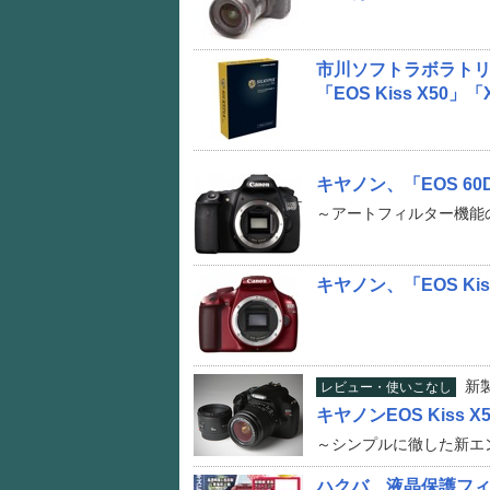
市川ソフトラボラトリー、S
「EOS Kiss X50」
キヤノン、「EOS 6
～アートフィルター機能
キヤノン、「EOS Ki
新
レビュー・使いこなし
キヤノンEOS Kiss X5
～シンプルに徹した新エ
ハクバ、液晶保護フィ