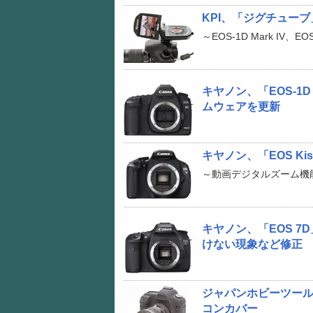
KPI、「ジグチュー
～EOS-1D Mark IV、E
キヤノン、「EOS-1D M
ムウェアを更新
キヤノン、「EOS K
～動画デジタルズーム機
キヤノン、「EOS 
けない現象など修正
ジャパンホビーツール、キ
コンカバー