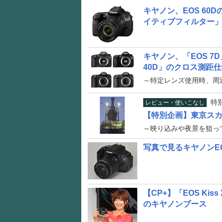
キヤノン、EOS 6
イティブフィルター
キヤノン、「EOS 7D」
40D」のクロス測距
～特定レンズ使用時、周
特
レビュー・使いこなし
【特別企画】東京スカ
～映り込みや夜景を狙っ
写真で見るキヤノンEOS 
【CP+】「EOS Kiss
のキヤノンブース