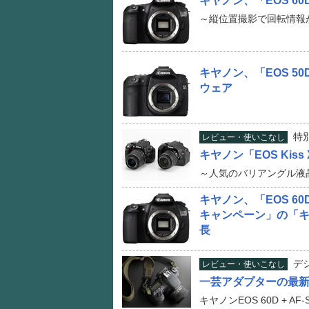
キヤノン、「EOS 6
～縦位置撮影で回転情報
キヤノン、「EOS 50
ウェア
特
レビュー・使いこなし
キヤノン「EOS Kiss
～人気のバリアングル液
キヤノン、「EOS 60
キャンペーン」の「
長
デ
レビュー・使いこなし
一芸アダプターの最
キヤノンEOS 60D + AF-S 