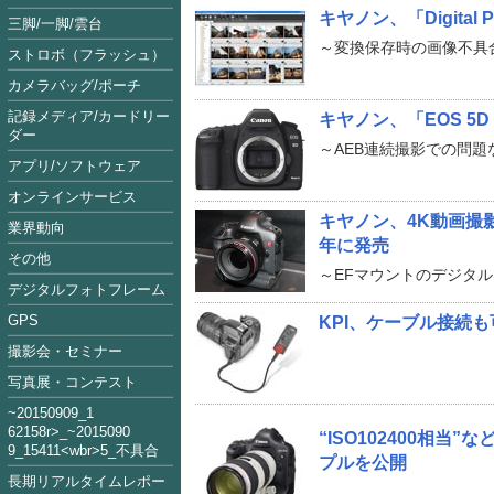
キヤノン、「Digital P
三脚/一脚/雲台
～変換保存時の画像不具
ストロボ（フラッシュ）
カメラバッグ/ポーチ
記録メディア/カードリー
キヤノン、「EOS 5D
ダー
～AEB連続撮影での問題
アプリ/ソフトウェア
オンラインサービス
キヤノン、4K動画撮
業界動向
年に発売
その他
～EFマウントのデジタ
デジタルフォトフレーム
GPS
KPI、ケーブル接続
撮影会・セミナー
写真展・コンテスト
~2015090
9_1
62158
r>_~2015
09
0
“ISO102400相当”
9_15411<
wbr>5_不具合
プルを公開
長期リアルタイムレポー