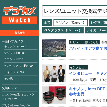
レンズ/ユニット交換式デ
全て
キヤノン（Canon）
シグマ（Si
ペンタックス（Pentax）
ライカ（Leic
製品種別
一眼レフカメラ
特
レビュー・使いこなし
キヤノン（Canon）
ハワイ・オアフ島でお
シグマ（Sigma）
ニコン（Nikon）
ペンタックス（Pentax）
インタビュー
ライカ（Leica）
インタビュー：キヤノン
その他
～10年越しに実現。1Dと
交換レンズ
キヤノン、Inter B
参考出品
レンズ一体型（コンパク
ト）カメラ
～各社の動画用三脚や音
プリンター/ペーパー