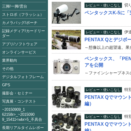
切
レビュー・使いこなし
三脚/一脚/雲台
ペンタックスK-5に
ストロボ（フラッシュ）
カメラバッグ/ポーチ
記録メディア/カードリー
伊
レビュー・使いこなし
ダー
PENTAX Qとデジボ
アプリ/ソフトウェア
～想像以上の超望遠。果
オンラインサービス
ペンタックス、「PE
業界動向
アを公開
その他
～ファインシャープネス
デジタルフォトフレーム
GPS
特
レビュー・使いこなし
撮影会・セミナー
PENTAX Qでマ
写真展・コンテスト
編）
~2015090
9_1
62158
r>_~2015
09
0
特
レビュー・使いこなし
9_15411<
wbr>5_不具合
PENTAX Qでマウ
長期リアルタイムレポー
編）