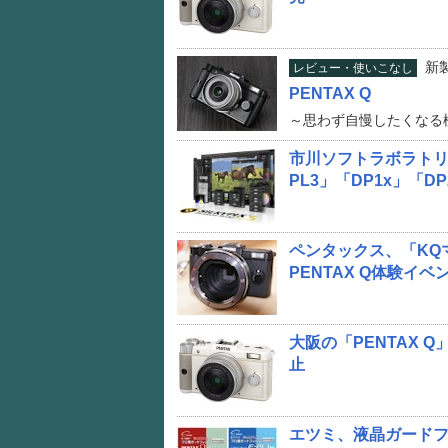
新
レビュー・使いこなし
PENTAX Q
～思わず自慢したくなる
市川ソフトラボラトリー、
PL3」「DP1x」「DP2
ペンタックス、「KQ
PENTAX Q体験イ
大阪の「PENTAX 
止
エツミ、液晶ガードフィ