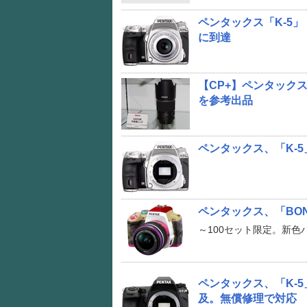
ペンタックス「K-5」「
に到達
【CP+】ペンタックス
を参考出品
ペンタックス、「K-
ペンタックス、「BONN
～100セット限定。新色
ペンタックス、「K-
及。無償修理で対応