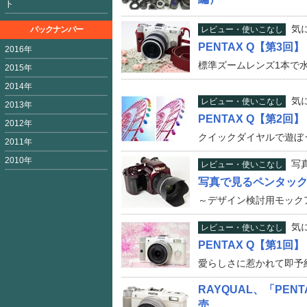
ト
気
バックナンバー
レビュー・使いこなし
PENTAX Q【第3回】
2016年
標準ズームレンズ1本で水
2015年
2014年
気
レビュー・使いこなし
2013年
PENTAX Q【第2回】
2012年
クイックダイヤルで遊ぼう
2011年
2010年
写
レビュー・使いこなし
写真で見るペンタックス6
～デザイン検討用モック
気
レビュー・使いこなし
PENTAX Q【第1回】
愛らしさに惹かれて即予約
RAYQUAL、「PE
売