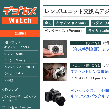
レンズ/ユニット交換式デ
全て
キヤノン（Canon）
シグマ（Si
ペンタックス（Pentax）
ライカ（Leic
製品種別
一眼レフカメラ
特
レビュー・使いこなし
キヤノン（Canon）
【年末特別企画】ミラ
シグマ（Sigma）
ニコン（Nikon）
デ
レビュー・使いこなし
ペンタックス（Pentax）
Dマウントレンズ事始
ライカ（Leica）
PENTAX Q + Elgeet 1/2i
その他
交換レンズ
ペンタックス、「645
キャッシュバックキ
レンズ一体型（コンパク
ト）カメラ
プリンター/ペーパー