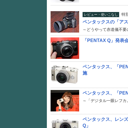
特
レビュー・使いこなし
ペンタックスの「ア
～どうやって赤道儀不要
「PENTAX Q」発
ペンタックス、「PEN
施
ペンタックス、「PEN
～「デジタル一眼レフカ
ペンタックス、レンズ
Q」