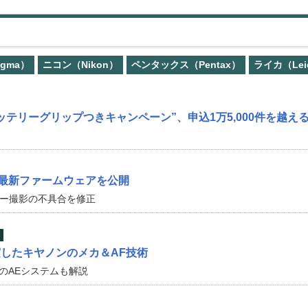
gma）
ニコン（Nikon）
ペンタックス（Pentax）
ライカ（Lei
IIの“バッテリーグリップつきキャンペーン”、申込1万5,000件を越え
Dの最新ファームウェアを公開
ュー撮影の不具合を修正
！
Iで結実したキヤノンのメカ＆AF技術
新のAEシステムも解説