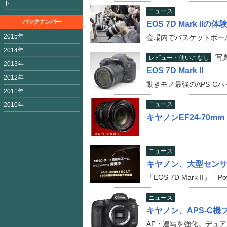
ト
ニュース
バックナンバー
EOS 7D Mark I
2015年
会場内でバスケットボー
2014年
写
レビュー・使いこなし
2013年
EOS 7D Mark II
2012年
動きモノ最強のAPS-C
2011年
ニュース
2010年
キヤノンEF24-70m
ニュース
キヤノン、大型セン
「EOS 7D Mark II」「
ニュース
キヤノン、APS-C機フラ
AF・連写を強化。デュアル