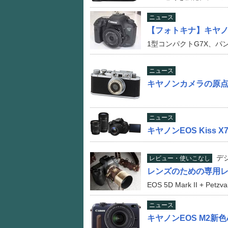
ニュース
【フォトキナ】キヤノン、
1型コンパクトG7X、パン
ニュース
キヤノンカメラの原点
ニュース
キヤノンEOS Kis
デ
レビュー・使いこなし
レンズのための専用
EOS 5D Mark II + Petzva
ニュース
キヤノンEOS M2