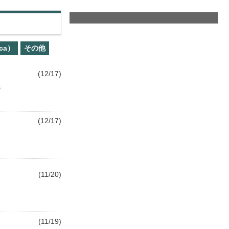
ca）
その他
(12/17)
る
(12/17)
(11/20)
(11/19)