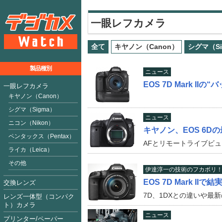
一眼レフカメラ
全て
キヤノン（Canon）
シグマ（Si
製品種別
ニュース
EOS 7D Mark 
一眼レフカメラ
キヤノン（Canon）
シグマ（Sigma）
ニュース
ニコン（Nikon）
キヤノン、EOS 6
ペンタックス（Pentax）
AFとリモートライブビ
ライカ（Leica）
その他
伊達淳一の技術のフカボリ
EOS 7D Mark I
交換レンズ
7D、1DXとの違いや最
レンズ一体型（コンパク
ト）カメラ
ニュース
プリンター/ペーパー