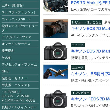
EOS 7D Mark IIやEF 
三脚/一脚/雲台
Loxia 2/35やコー
ストロボ（フラッシュ）
カメラバッグ/ポーチ
新
レビュー・使いこなし
記録メディア/カードリー
キヤノンEOS 7D Mar
ダー
APS-Cフラッグシップ
アプリ/ソフトウェア
オンラインサービス
ニュース
業界動向
キヤノンEOS 7D Mar
その他
発売を前倒し。バッテリ
デジタルフォトフレーム
ニュース
GPS
キヤノン、BS朝日で写真
撮影会・セミナー
鉄道・飛行機・スポーツ
写真展・コンテスト
~2015090
9_1
インタビュー
62158
r>_~2015
09
0
キヤノン「EOS 7D M
9_15411<
wbr>5_不具合
5年ぶりに登場した“APS
長期リアルタイムレポー