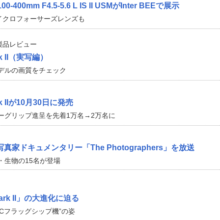
100-400mm F4.5-5.6 L IS II USMがInter BEEで展示
ワのマイクロフォーサーズレンズも
製品レビュー
k II（実写編）
モデルの画質をチェック
k IIが10月30日に発売
ーグリップ進呈を先着1万名→2万名に
家ドキュメンタリー「The Photographers」を放送
・生物の15名が登場
ark II」の大進化に迫る
-Cフラッグシップ機”の姿