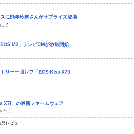
ースに能年玲奈さんがサプライズ登場
会にて
OS M2」テレビCMが放送開始
ー一眼レフ「EOS Kiss X70」
ss X7i」の最新ファームウェア
を向上
製品レビュー