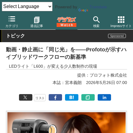
Powered by
Translate
デジカメ Watch
撮影用品
LEDライト
カテゴリ
過去記事
検索
Impressサイト
トピック
動画・静止画に「同じ光」を――Profotoが示すハ
イブリッドワークフローの新基準
LEDライト「L600」が変える少人数制作の現場
提供：
プロフォト株式会社
本誌：宮本義朗
2026年5月26日 07:00
リスト