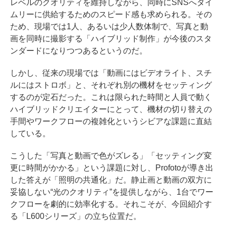
レベルのクオリティを維持しながら、同時にSNSへタイ
ムリーに供給するためのスピード感も求められる。その
ため、現場では1人、あるいは少人数体制で、写真と動
画を同時に撮影する「ハイブリッド制作」が今後のスタ
ンダードになりつつあるというのだ。
しかし、従来の現場では「動画にはビデオライト、スチ
ルにはストロボ」と、それぞれ別の機材をセッティング
するのが定石だった。これは限られた時間と人員で動く
ハイブリッドクリエイターにとって、機材の切り替えの
手間やワークフローの複雑化というシビアな課題に直結
している。
こうした「写真と動画で色がズレる」「セッティング変
更に時間がかかる」という課題に対し、Profotoが導き出
した答えが「照明の共通化」だ。静止画と動画の双方に
妥協しない“光のクオリティ”を提供しながら、1台でワー
クフローを劇的に効率化する。それこそが、今回紹介す
る「L600シリーズ」の立ち位置だ。