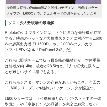
操作部は従来のProfoto製品と同様のデザイン。画像はカラー
タイプの「L600C」で、ジェルモードのUIを表示したところ
ソロ～少人数現場の最適解
Profotoのシネマラインには、さらに強力な先行機が存在
する。映画のセットなど大規模スタジオに対応する1,600
Wの超高出力機「L1600D」や、2,000Wのフルカラー・
ソフトLEDパネル「ProPanel 3x2」だ。
これらは照明チームで扱う最高峰の機材だが、本体重量
は前者が約14kg、後者が28.5kgと、1人で軽快に扱うこ
とが難しいサイズ感でもある。
これらモンスターマシンの存在があるからこそ、今回の
「L600シリーズ」の絶妙なパッケージングが際立つ。
L600シリーズは、上位機種譲りの「バラスト不要の一体
型設計」や「卓越した光の品質」を完全に継承しなが