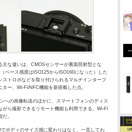
ける主な違いは、CMOSセンサーが裏面照射型とな
上（ベース感度はISO125からISO160になった）した
オンストロボなどを取り付けられるマルチインターフ
ー、Wi-Fi/NFC機能を新搭載した点。
ォンへの画像転送のほかに、スマートフォンのディス
がら撮影できるリモート機能も利用できる。Wi-Fi
能だ。
RX100でボディのサイズ感に変わりはなく、一見してわ
1