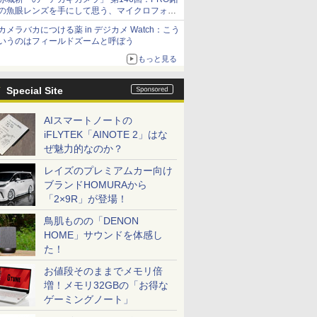
の魚眼レンズを手にして思う、マイクロフォー
サーズへの期待と可能性
カメラバカにつける薬 in デジカメ Watch：こう
いうのはフィールドズームと呼ぼう
もっと見る
Special Site
AIスマートノートの
iFLYTEK「AINOTE 2」はな
ぜ魅力的なのか？
レイズのプレミアムカー向け
ブランドHOMURAから
「2×9R」が登場！
鳥肌ものの「DENON
HOME」サウンドを体感し
た！
お値段そのままでメモリ倍
増！メモリ32GBの「お得な
ゲーミングノート」