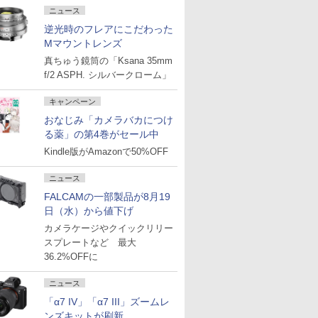
ニュース
逆光時のフレアにこだわった
Mマウントレンズ
真ちゅう鏡筒の「Ksana 35mm
f/2 ASPH. シルバークローム」
キャンペーン
おなじみ「カメラバカにつけ
る薬」の第4巻がセール中
Kindle版がAmazonで50%OFF
ニュース
FALCAMの一部製品が8月19
日（水）から値下げ
カメラケージやクイックリリー
スプレートなど 最大
36.2%OFFに
ニュース
「α7 IV」「α7 III」ズームレ
ンズキットが刷新