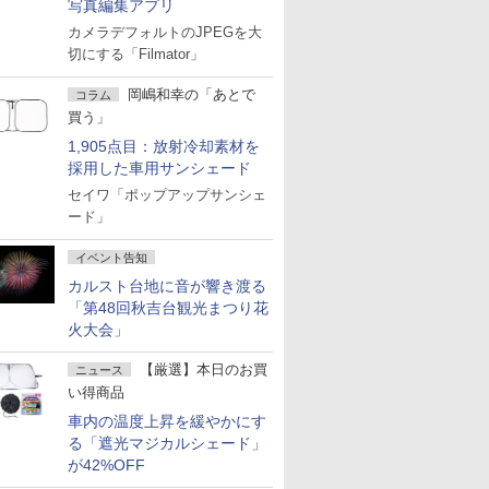
写真編集アプリ
カメラデフォルトのJPEGを大
切にする「Filmator」
岡嶋和幸の「あとで
コラム
買う」
1,905点目：放射冷却素材を
採用した車用サンシェード
セイワ「ポップアップサンシェ
ード」
イベント告知
カルスト台地に音が響き渡る
「第48回秋吉台観光まつり花
火大会」
【厳選】本日のお買
ニュース
い得商品
車内の温度上昇を緩やかにす
る「遮光マジカルシェード」
が42%OFF