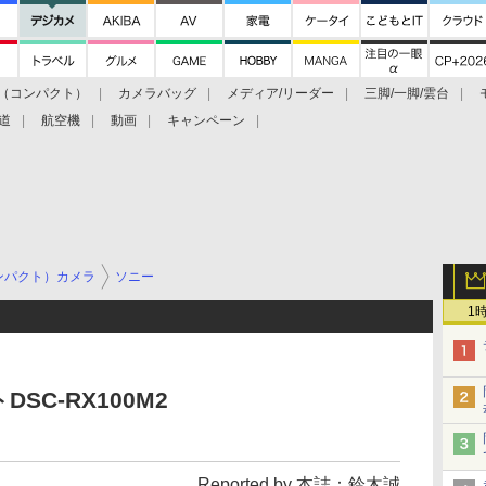
（コンパクト）
カメラバッグ
メディア/リーダー
三脚/一脚/雲台
道
航空機
動画
キャンペーン
ンパクト）カメラ
ソニー
1
C-RX100M2
Reported by 本誌：鈴木誠