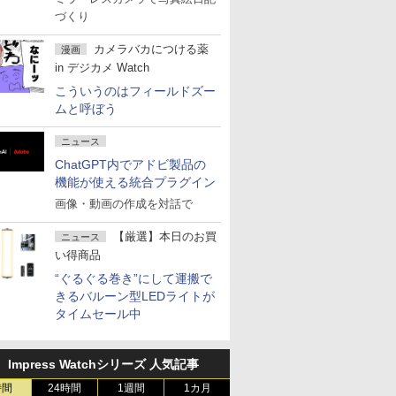
づくり
カメラバカにつける薬
漫画
in デジカメ Watch
こういうのはフィールドズー
ムと呼ぼう
ニュース
ChatGPT内でアドビ製品の
機能が使える統合プラグイン
画像・動画の作成を対話で
【厳選】本日のお買
ニュース
い得商品
“ぐるぐる巻き”にして運搬で
きるバルーン型LEDライトが
タイムセール中
Impress Watchシリーズ 人気記事
時間
24時間
1週間
1カ月