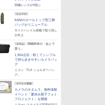
同梱レンズがII型に
ニュース
KANIのロールトップ型三脚
バッグがリニューアル
サイドハンドル搭載で取り回し
が向上
岡嶋和幸の「あとで
コラム
買う」
1,904点目：軽くてシンプル
で持ち歩きやすいカメラバッ
グ
ニコン「FLX ショルダーバッ
グ」
イベント告知
カメラのキタムラ、無料体験
イベント「夏休み親子フォト
プロジェクト」を開催
ミラーレスカメラで写真絵日記