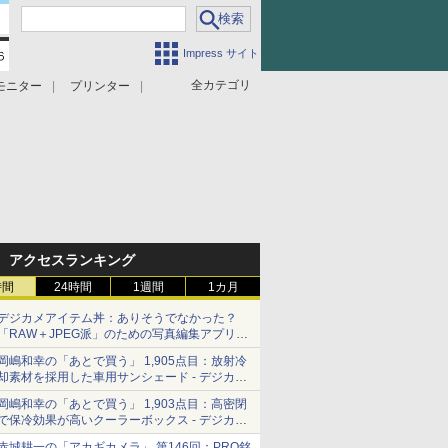
Impress サイト
全カテゴリ
モニター
プリンター
アクセスランキング
時間
24時間
1週間
1カ月
デジカメアイテム丼：ありそうでなかった？
「RAW＋JPEG派」のための写真編集アプリ
カメラデフォルトのJPEGを大切にする
岡嶋和幸の「あとで買う」 1,905点目：放射冷
「Filmator」
却素材を採用した車用サンシェード - デジカメ
Watch
岡嶋和幸の「あとで買う」 1,903点目：高密閉
で保冷効果が高いクーラーボックス - デジカメ
Watch
赤城耕一の「アカギカメラ」 第146回：PRO銘