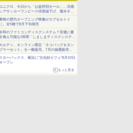
ユニクロ、今日から「お盆特別セール」。涼感
シアサッカーワンピース待望値下げ、撥水ギア
ショーツは1990円に
東映の歴代オープニング映像がカプセルトイ
に。全5種で8月下旬発売
令和のファミコンディスクシステム？安価に書
き換え可能なGB用「しましまディスクシステ
ム」
カルディ、オンライン限定「ネコバッグ＆タン
ブラーセット」を一般販売。7月の抽選販売の
当選無効分
スターバックス、横浜に“文化財カフェ”8月10日
オープン
もっと見る