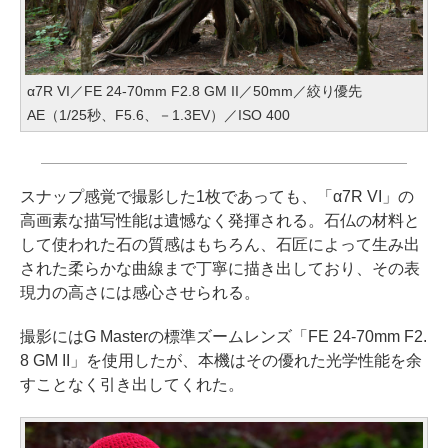
α7R VI／FE 24-70mm F2.8 GM II／50mm／絞り優先
AE（1/25秒、F5.6、－1.3EV）／ISO 400
スナップ感覚で撮影した1枚であっても、「α7R VI」の
高画素な描写性能は遺憾なく発揮される。石仏の材料と
して使われた石の質感はもちろん、石匠によって生み出
された柔らかな曲線まで丁寧に描き出しており、その表
現力の高さには感心させられる。
撮影にはG Masterの標準ズームレンズ「FE 24-70mm F2.
8 GM II」を使用したが、本機はその優れた光学性能を余
すことなく引き出してくれた。