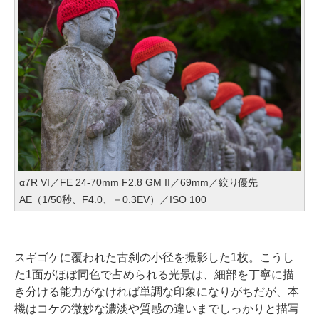
α7R VI／FE 24-70mm F2.8 GM II／69mm／絞り優先
AE（1/50秒、F4.0、－0.3EV）／ISO 100
スギゴケに覆われた古刹の小径を撮影した1枚。こうし
た1面がほぼ同色で占められる光景は、細部を丁寧に描
き分ける能力がなければ単調な印象になりがちだが、本
機はコケの微妙な濃淡や質感の違いまでしっかりと描写