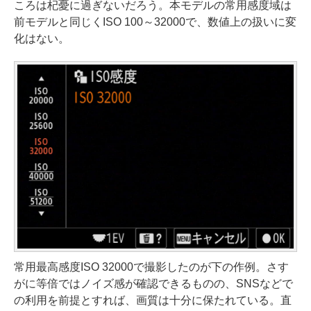
ころは杞憂に過ぎないだろう。本モデルの常用感度域は
前モデルと同じくISO 100～32000で、数値上の扱いに変
化はない。
常用最高感度ISO 32000で撮影したのが下の作例。さす
がに等倍ではノイズ感が確認できるものの、SNSなどで
の利用を前提とすれば、画質は十分に保たれている。直