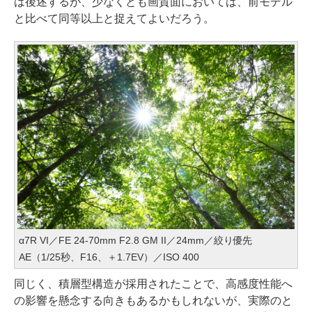
は後述するが、少なくとも画質面においては、前モデル
と比べて同等以上と捉えてよいだろう。
α7R VI／FE 24-70mm F2.8 GM II／24mm／絞り優先
AE（1/25秒、F16、＋1.7EV）／ISO 400
同じく、積層型構造が採用されたことで、高感度性能へ
の影響を懸念する向きもあるかもしれないが、実際のと