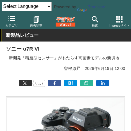
Powered by
Translate
デジカメ Watch
カメラ
ミラーレスカメラ
ソニー
カテゴリ
過去記事
検索
Impressサイト
新製品レビュー
ソニー α7R VI
新開発「積層型センサー」がもたらす高画素モデルの新境地
曽根原昇
2026年6月19日 12:00
リスト