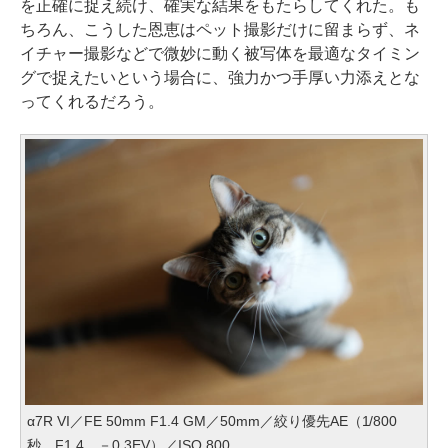
を正確に捉え続け、確実な結果をもたらしてくれた。も
ちろん、こうした恩恵はペット撮影だけに留まらず、ネ
イチャー撮影などで微妙に動く被写体を最適なタイミン
グで捉えたいという場合に、強力かつ手厚い力添えとな
ってくれるだろう。
α7R VI／FE 50mm F1.4 GM／50mm／絞り優先AE（1/800
秒、F1.4、－0.3EV）／ISO 800