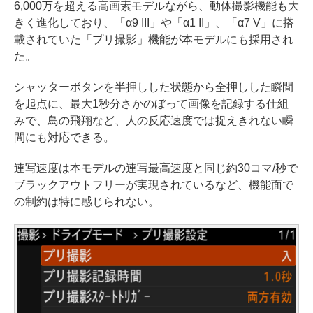
6,000万を超える高画素モデルながら、動体撮影機能も大
きく進化しており、「α9 III」や「α1 II」、「α7 V」に搭
載されていた「プリ撮影」機能が本モデルにも採用され
た。
シャッターボタンを半押しした状態から全押しした瞬間
を起点に、最大1秒分さかのぼって画像を記録する仕組
みで、鳥の飛翔など、人の反応速度では捉えきれない瞬
間にも対応できる。
連写速度は本モデルの連写最高速度と同じ約30コマ/秒で
ブラックアウトフリーが実現されているなど、機能面で
の制約は特に感じられない。