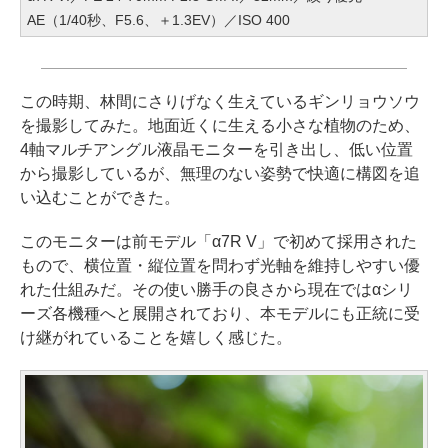
AE（1/40秒、F5.6、＋1.3EV）／ISO 400
この時期、林間にさりげなく生えているギンリョウソウ
を撮影してみた。地面近くに生える小さな植物のため、
4軸マルチアングル液晶モニターを引き出し、低い位置
から撮影しているが、無理のない姿勢で快適に構図を追
い込むことができた。
このモニターは前モデル「α7R V」で初めて採用された
もので、横位置・縦位置を問わず光軸を維持しやすい優
れた仕組みだ。その使い勝手の良さから現在ではαシリ
ーズ各機種へと展開されており、本モデルにも正統に受
け継がれていることを嬉しく感じた。