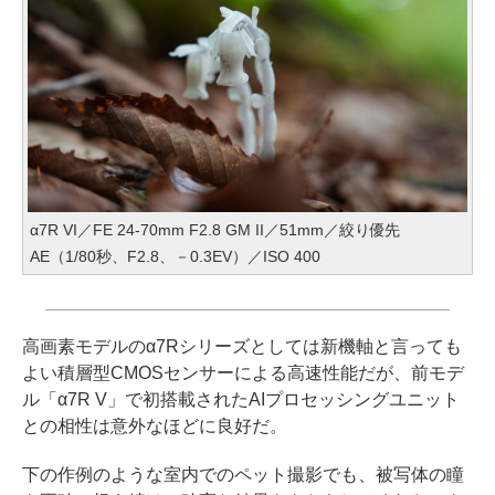
α7R VI／FE 24-70mm F2.8 GM II／51mm／絞り優先
AE（1/80秒、F2.8、－0.3EV）／ISO 400
高画素モデルのα7Rシリーズとしては新機軸と言っても
よい積層型CMOSセンサーによる高速性能だが、前モデ
ル「α7R V」で初搭載されたAIプロセッシングユニット
との相性は意外なほどに良好だ。
下の作例のような室内でのペット撮影でも、被写体の瞳