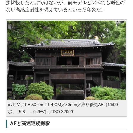
接比較したわけではないが、前モデルと比べても遜色の
ない高感度耐性を備えているといった印象だ。
α7R VI／FE 50mm F1.4 GM／50mm／絞り優先AE（1/500
秒、F5.6、－0.7EV）／ISO 32000
AFと高速連続撮影