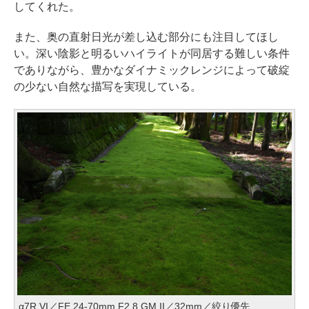
してくれた。
また、奥の直射日光が差し込む部分にも注目してほし
い。深い陰影と明るいハイライトが同居する難しい条件
でありながら、豊かなダイナミックレンジによって破綻
の少ない自然な描写を実現している。
α7R VI／FE 24-70mm F2.8 GM II／32mm／絞り優先