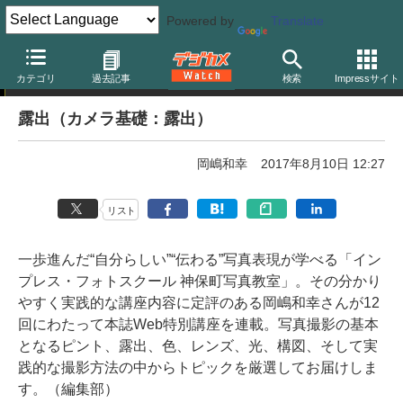
Powered by
Translate
神保町写真教室の教科書「写真総合」by 岡嶋和幸先生
カテゴリ
過去記事
検索
Impressサイト
露出（カメラ基礎：露出）
岡嶋和幸
2017年8月10日 12:27
リスト
一歩進んだ“自分らしい”“伝わる”写真表現が学べる「イン
プレス・フォトスクール 神保町写真教室」。その分かり
やすく実践的な講座内容に定評のある岡嶋和幸さんが12
回にわたって本誌Web特別講座を連載。写真撮影の基本
となるピント、露出、色、レンズ、光、構図、そして実
践的な撮影方法の中からトピックを厳選してお届けしま
す。（編集部）