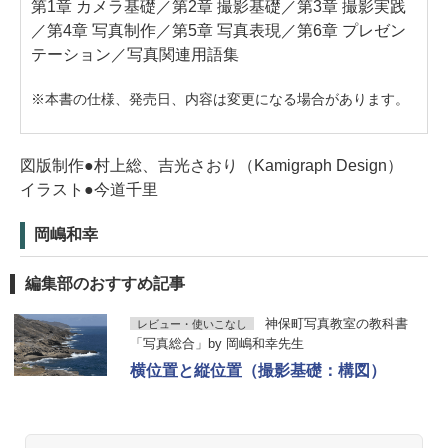
第1章 カメラ基礎／第2章 撮影基礎／第3章 撮影実践
／第4章 写真制作／第5章 写真表現／第6章 プレゼン
テーション／写真関連用語集
※本書の仕様、発売日、内容は変更になる場合があります。
図版制作●村上総、吉光さおり（Kamigraph Design）
イラスト●今道千里
岡嶋和幸
編集部のおすすめ記事
神保町写真教室の教科書
レビュー・使いこなし
「写真総合」by 岡嶋和幸先生
横位置と縦位置（撮影基礎：構図）