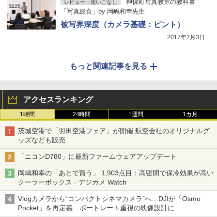
神保町写真教室の教科書
レビュー・使いこなし
「写真総合」by 岡嶋和幸先生
被写界深度（カメラ基礎：ピント）
2017年2月3日
もっと関連記事を見る
アクセスランキング
1時間
24時間
1週間
1カ月
茨城空港で「羽田空港フェア」が開催 航空会社のオリジナルグ
ッズなども販売
「ニコンD780」に最新ファームウェアアップデート
岡嶋和幸の「あとで買う」 1,903点目：高密閉で保冷効果が高い
クーラーボックス - デジカメ Watch
Vlogカメラから“コンパクトシネマカメラ”へ…DJIが「Osmo
Pocket」を再定義 ポートレート重視の映像設計に