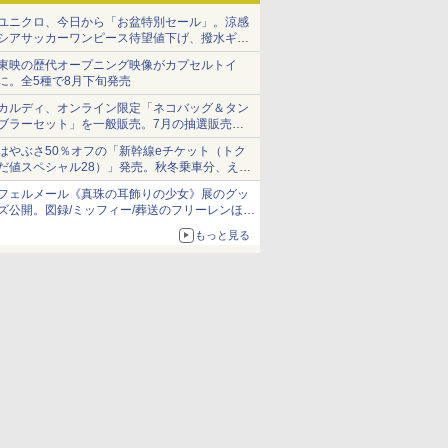
ユニクロ、今日から「お盆特別セール」。涼感
シアサッカーワンピース待望値下げ、撥水ギア
ショーツは1990円に
東映の歴代オープニング映像がカプセルトイ
に。全5種で8月下旬発売
カルディ、オンライン限定「ネコバッグ＆タン
ブラーセット」を一般販売。7月の抽選販売の
当選無効分
はやぶさ50％オフの「新幹線eチケット（トク
だ値スペシャル28）」発売。秋冬乗車分、えき
ねっと限定
フェルメール《真珠の耳飾りの少女》展のグッ
ズ公開。図録/ミッフィー/葬送のフリーレンほ
か、注目ブランドコラボが実現
もっと見る