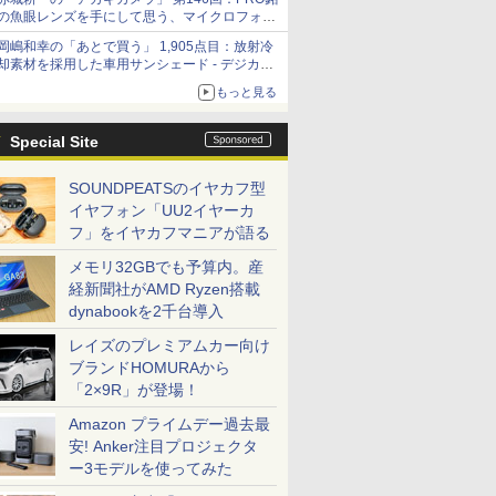
の魚眼レンズを手にして思う、マイクロフォー
サーズへの期待と可能性
岡嶋和幸の「あとで買う」 1,905点目：放射冷
却素材を採用した車用サンシェード - デジカメ
Watch
もっと見る
Special Site
SOUNDPEATSのイヤカフ型
イヤフォン「UU2イヤーカ
フ」をイヤカフマニアが語る
メモリ32GBでも予算内。産
経新聞社がAMD Ryzen搭載
dynabookを2千台導入
レイズのプレミアムカー向け
ブランドHOMURAから
「2×9R」が登場！
Amazon プライムデー過去最
安! Anker注目プロジェクタ
ー3モデルを使ってみた