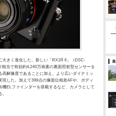
大きく進化した。新しい「RX1R II」（DSC-
最
イズ相当で有効約4,240万画素の裏面照射型センサーを
更なる高解像度であることに加え、より広いダイナミッ
現した。加えて399点の像面位相差AFや、ボディ
有機ELファインダーを搭載するなど、カメラとして
る。