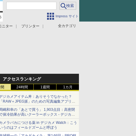
Impress サイト
全カテゴリ
モニター
プリンター
アクセスランキング
時間
24時間
1週間
1カ月
デジカメアイテム丼：ありそうでなかった？
「RAW＋JPEG派」のための写真編集アプリ
カメラデフォルトのJPEGを大切にする
岡嶋和幸の「あとで買う」 1,903点目：高密閉
「Filmator」
で保冷効果が高いクーラーボックス - デジカメ
Watch
カメラバカにつける薬 in デジカメ Watch：こう
いうのはフィールドズームと呼ぼう
赤城耕一の「アカギカメラ」 第146回：PRO銘