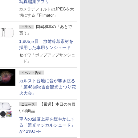
写真編集アプリ
カメラデフォルトのJPEGを大
切にする「Filmator」
岡嶋和幸の「あとで
コラム
買う」
1,905点目：放射冷却素材を
採用した車用サンシェード
セイワ「ポップアップサンシェ
ード」
イベント告知
カルスト台地に音が響き渡る
「第48回秋吉台観光まつり花
火大会」
【厳選】本日のお買
ニュース
い得商品
車内の温度上昇を緩やかにす
る「遮光マジカルシェード」
が42%OFF