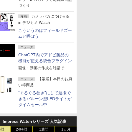
づくり
カメラバカにつける薬
漫画
in デジカメ Watch
こういうのはフィールドズー
ムと呼ぼう
ニュース
ChatGPT内でアドビ製品の
機能が使える統合プラグイン
画像・動画の作成を対話で
【厳選】本日のお買
ニュース
い得商品
“ぐるぐる巻き”にして運搬で
きるバルーン型LEDライトが
タイムセール中
Impress Watchシリーズ 人気記事
時間
24時間
1週間
1カ月