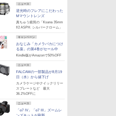
ニュース
逆光時のフレアにこだわった
Mマウントレンズ
真ちゅう鏡筒の「Ksana 35mm
f/2 ASPH. シルバークローム」
キャンペーン
おなじみ「カメラバカにつけ
る薬」の第4巻がセール中
Kindle版がAmazonで50%OFF
ニュース
FALCAMの一部製品が8月19
日（水）から値下げ
カメラケージやクイックリリー
スプレートなど 最大
36.2%OFFに
ニュース
「α7 IV」「α7 III」ズームレ
ンズキットが刷新