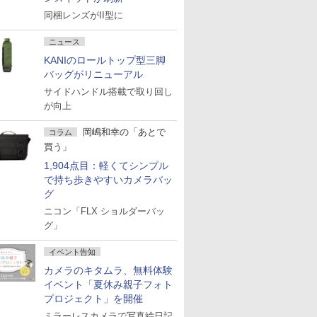
同梱レンズがII型に
ニュース
KANIのロールトップ型三脚
バッグがリニューアル
サイドハンドル搭載で取り回し
が向上
岡嶋和幸の「あとで
コラム
買う」
1,904点目：軽くてシンプル
で持ち歩きやすいカメラバッ
グ
ニコン「FLX ショルダーバッ
グ」
イベント告知
カメラのキタムラ、無料体験
イベント「夏休み親子フォト
プロジェクト」を開催
ミラーレスカメラで写真絵日記