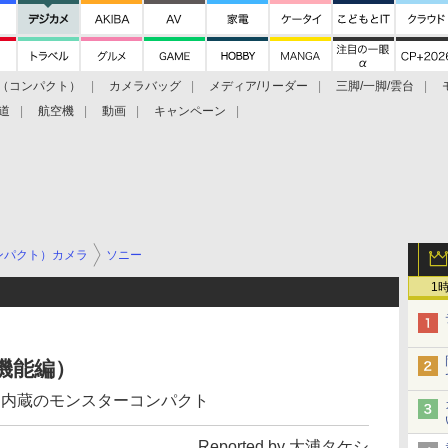
（コンパクト）
カメラバッグ
メディア/リーダー
三脚/一脚/雲台
道
航空機
動画
キャンペーン
ンパクト）カメラ
ソニー
1
・機能編）
Fも内蔵のモンスターコンパクト
Reported by 大浦タケシ