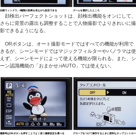
比較ウィンドウ。4種類の効果を見ながら設定できる
ズームを選択したところ
顔検出パーフェクトショットは、顔検出機能をオンにして、
さらに背景の露出も調整することで人物撮影でよりきれいに撮
影できるようになる。
ORボタンは、オート撮影モードではすべての機能が利用で
きるが、シーンモードではマジックフィルターやパノラマは使
えず、シーンモードによって使える機能が限られる。また、シ
ーン認識機能の「おまかせ♪iAUTO」では使えない。
撮影時はOKボタンを押すことでよく使う撮影設定を選べる
グローブをつけて操作するときに便利なタップコントロー