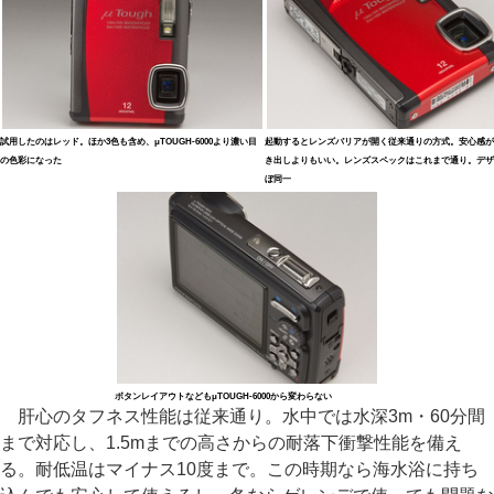
試用したのはレッド。ほか3色も含め、μTOUGH-6000より濃い目
起動するとレンズバリアが開く従来通りの方式。安心感が
の色彩になった
き出しよりもいい。レンズスペックはこれまで通り。デザ
ぼ同一
ボタンレイアウトなどもμTOUGH-6000から変わらない
肝心のタフネス性能は従来通り。水中では水深3m・60分間
まで対応し、1.5mまでの高さからの耐落下衝撃性能を備え
る。耐低温はマイナス10度まで。この時期なら海水浴に持ち