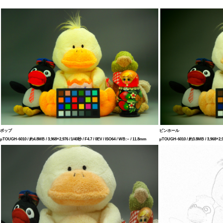
ポップ
ピンホール
μTOUGH-6010 / 約4.8MB / 3,968×2,976 / 1/40秒 / F4.7 / 0EV / ISO64 / WB:− / 11.8mm
μTOUGH-6010 / 約3.8MB / 3,968×2,976