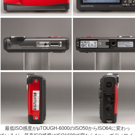
最低ISO感度がμTOUGH-6000のISO50からISO64に変わっ