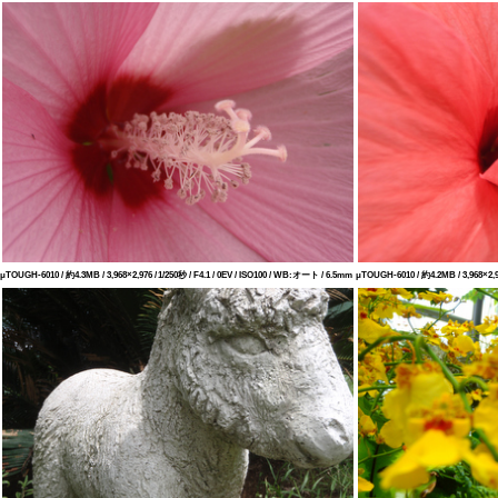
μTOUGH-6010 / 約4.3MB / 3,968×2,976 / 1/250秒 / F4.1 / 0EV / ISO100 / WB:オート / 6.5mm
μTOUGH-6010 / 約4.2MB / 3,968×2,97