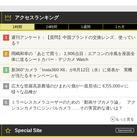
アクセスランキング
1時間
24時間
1週間
1カ月
週刊アンケート：【質問】中国ブランドの交換レンズ、使ってい
る？
岡嶋和幸の「あとで買う」 1,906点目：エアコンの冷風を座面全
体に送るシートカバー - デジカメ Watch
新360°カメラ「Insta360 X6」が8月12日（水）に発表か 実機
が当たるキャンペーンも
広大な世羅高原農場のひまわり畑が一面見頃に 6万5,000㎡に
様々な品種が
ミラーレスカメラユーザーのための「動画サブカメラ論」 アク
ションカメラにジンバルカメラ……その実質的な違いは？
もっと見る
Special Site