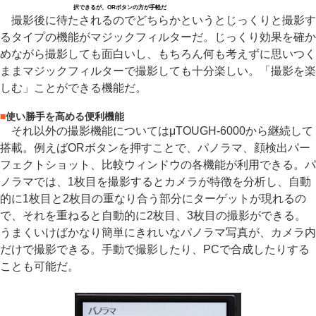
択できるが、ORボタンの方が手軽だ
撮影後に待たされるのでどちらかというとじっくりと撮影す
るタイプの機能がマジックフィルターだ。じっくり効果を確か
めながら撮影しても面白いし、もちろん何も考えずに思いつく
ままマジックフィルターで撮影しても十分楽しい。「撮影を楽
しむ」ことができる機能だ。
■
使い勝手を高める便利機能
それ以外の撮影機能についてはμTOUGH-6000から継続して
搭載。例えばORボタンを押すことで、パノラマ、顔検出パー
フェクトショット、比較ウィンドウの各機能が利用できる。パ
ノラマでは、1枚目を撮影するとカメラが特徴を分析し、自動
的に1枚目と2枚目の重なり合う部分にターゲットが現れるの
で、それを重ねると自動的に2枚目、3枚目の撮影ができる。
うまくいけばかなり簡単にきれいなパノラマ写真が、カメラ内
だけで撮影できる。手動で撮影したり、PCで合成したりする
ことも可能だ。