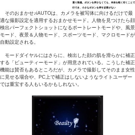
通り装備。ボタンを押さなくても、本体を軽く叩くことで
行でき、小さなボタンを押す必要がない
そのおまかせ♪iAUTOは、カメラを被写体に向けるだけで最
適な撮影設定を適用するおまかせモード。人物を見つけたら顔
検出パーフェクトショットになるポートレートモードや、風景
モード、夜景＆人物モード、スポーツモード、マクロモードが
自動設定される。
モードダイヤルにはさらに、検出した顔の肌を滑らかに補正
する「ビューティーモード」が用意されている。こうした補正
機能は賛否もあるところだが、カメラで撮影してそのまま女性
に見せる場合や、PC上で補正はしないようなライトユーザー
では重宝する人もいるかもしれない。