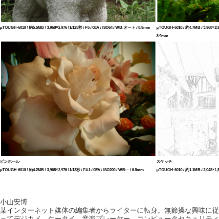
μTOUGH-6010 / 約5.5MB / 3,968×2,976 / 1/125秒 / F5 / 0EV / ISO64 / WB:オート / 8.9mm
μTOUGH-6010 / 約4.7MB / 3,968×2,97
8.9mm
ピンホール
スケッチ
μTOUGH-6010 / 約4.2MB / 3,968×2,976 / 1/13秒 / F4.1 / 0EV / ISO200 / WB:− / 6.5mm
μTOUGH-6010 / 約1.1MB / 2,048×1,536
小山安博
某インターネット媒体の編集者からライターに転身。無節操な興味に従
ってデジカメ、ケータイ、音楽プレーヤー、コンピュータセキュリティ