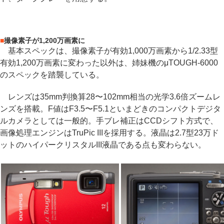
■
撮像素子が1,200万画素に
基本スペックは、撮像素子が有効1,000万画素から1/2.33型
有効1,200万画素に変わった以外は、姉妹機のμTOUGH-6000
のスペックを踏襲している。
レンズは35mm判換算28〜102mm相当の光学3.6倍ズームレ
ンズを搭載。F値はF3.5〜F5.1といまどきのコンパクトデジタ
ルカメラとしては一般的。手ブレ補正はCCDシフト方式で、
画像処理エンジンはTruPic IIIを採用する。液晶は2.7型23万ド
ットのハイパークリスタルIII液晶である点も変わらない。