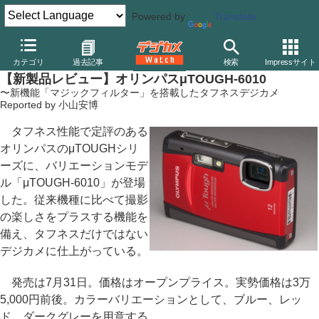
Powered by
Translate
デジカメ Watch
カメラ
レンズ一体型（コンパクト）カメラ
オ
カテゴリ
過去記事
検索
Impressサイト
【新製品レビュー】オリンパスμTOUGH-6010
〜新機能「マジックフィルター」を搭載したタフネスデジカメ
Reported by 小山安博
タフネス性能で定評のある
オリンパスのμTOUGHシリ
ーズに、バリエーションモデ
ル「μTOUGH-6010」が登場
した。従来機種に比べて撮影
の楽しさをプラスする機能を
備え、タフネスだけではない
デジカメに仕上がっている。
発売は7月31日。価格はオープンプライス。実勢価格は3万
5,000円前後。カラーバリエーションとして、ブルー、レッ
ド、ダークグレーを用意する。