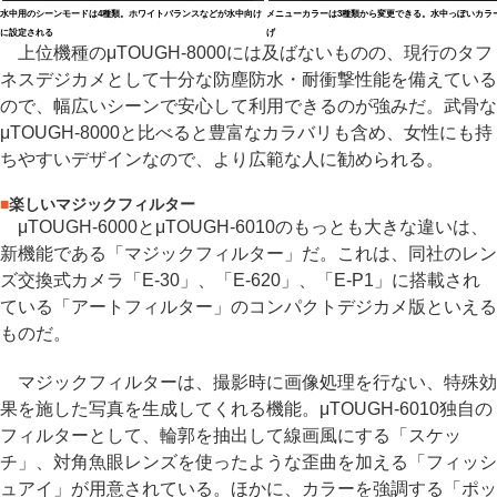
水中用のシーンモードは4種類。ホワイトバランスなどが水中向け
メニューカラーは3種類から変更できる。水中っぽいカラ
に設定される
げ
上位機種のμTOUGH-8000には及ばないものの、現行のタフ
ネスデジカメとして十分な防塵防水・耐衝撃性能を備えている
ので、幅広いシーンで安心して利用できるのが強みだ。武骨な
μTOUGH-8000と比べると豊富なカラバリも含め、女性にも持
ちやすいデザインなので、より広範な人に勧められる。
■
楽しいマジックフィルター
μTOUGH-6000とμTOUGH-6010のもっとも大きな違いは、
新機能である「マジックフィルター」だ。これは、同社のレン
ズ交換式カメラ「E-30」、「E-620」、「E-P1」に搭載され
ている「アートフィルター」のコンパクトデジカメ版といえる
ものだ。
マジックフィルターは、撮影時に画像処理を行ない、特殊効
果を施した写真を生成してくれる機能。μTOUGH-6010独自の
フィルターとして、輪郭を抽出して線画風にする「スケッ
チ」、対角魚眼レンズを使ったような歪曲を加える「フィッシ
ュアイ」が用意されている。ほかに、カラーを強調する「ポッ