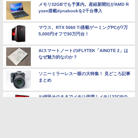
メモリ32GBでも予算内。産経新聞社がAMD R
yzen搭載dynabookを2千台導入
マウス、RTX 5060 Ti搭載ゲーミングPCが7万
5,000円オフで30万円台！
AIスマートノートのiFLYTEK「AINOTE 2」は
なぜ魅力的なのか？
ソニーミラーレス一眼の大特集！ 見どころ記事
まとめ
お値段そのままでメモリ倍増！メモリ32GBの
「お得なゲーミングノート」
本サイトのご利用について
お問い合わせ