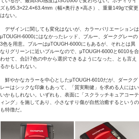
ているが、最高ISO感度はISO1600で変わらない。ボディサイ
ズも95.3×22.4×63.4mm（幅×奥行き×高さ）、重量149gで変更
はない。
デザインに関しても変化はないが、カラーバリエーションは
μTOUGH-6000にはなかったレッド、ブルー、ダークグレーの
3色を用意。ブルーはμTOUGH-6000にもあるが、それとは異
なりグリーンに近いブルーなので、μTOUGH-6000と6010を合
わせて、合計7色の中から選択できるようになった、とも言え
るかもしれない。
鮮やかなカラーを中心としたμTOUGH-6010だが、ダークグ
レーはシックな印象もあって、「質実剛健」を求める人にはい
いかもしれない。いずれも、表面に「スクラッチキュアコーテ
ィング」を施してあり、小さなすり傷が自然治癒するというの
も特徴だ。