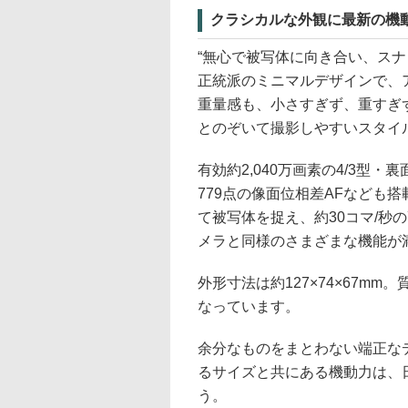
クラシカルな外観に最新の機
“無心で被写体に向き合い、ス
正統派のミニマルデザインで、
重量感も、小さすぎず、重すぎ
とのぞいて撮影しやすいスタイ
有効約2,040万画素の4/3型
779点の像面位相差AFなども
て被写体を捉え、約30コマ/秒
メラと同様のさまざまな機能が
外形寸法は約127×74×67m
なっています。
余分なものをまとわない端正な
るサイズと共にある機動力は、
う。