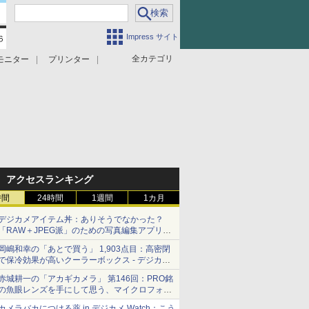
Impress サイト
全カテゴリ
モニター
プリンター
アクセスランキング
時間
24時間
1週間
1カ月
デジカメアイテム丼：ありそうでなかった？
「RAW＋JPEG派」のための写真編集アプリ
カメラデフォルトのJPEGを大切にする
岡嶋和幸の「あとで買う」 1,903点目：高密閉
「Filmator」
で保冷効果が高いクーラーボックス - デジカメ
Watch
赤城耕一の「アカギカメラ」 第146回：PRO銘
の魚眼レンズを手にして思う、マイクロフォー
サーズへの期待と可能性
カメラバカにつける薬 in デジカメ Watch：こう