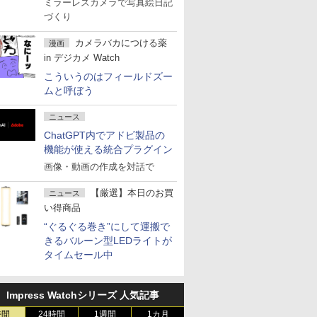
ミラーレスカメラで写真絵日記
づくり
カメラバカにつける薬
漫画
in デジカメ Watch
こういうのはフィールドズー
ムと呼ぼう
ニュース
ChatGPT内でアドビ製品の
機能が使える統合プラグイン
画像・動画の作成を対話で
【厳選】本日のお買
ニュース
い得商品
“ぐるぐる巻き”にして運搬で
きるバルーン型LEDライトが
タイムセール中
Impress Watchシリーズ 人気記事
時間
24時間
1週間
1カ月