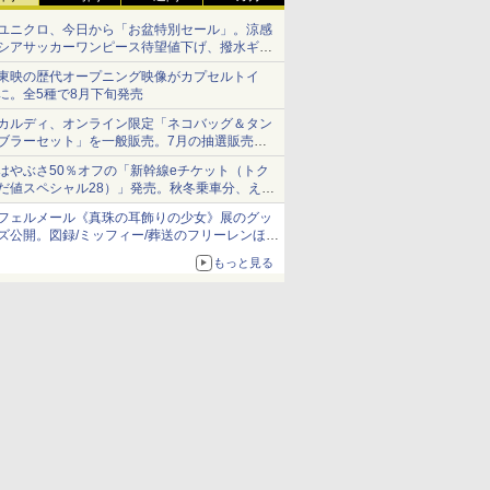
ユニクロ、今日から「お盆特別セール」。涼感
シアサッカーワンピース待望値下げ、撥水ギア
ショーツは1990円に
東映の歴代オープニング映像がカプセルトイ
に。全5種で8月下旬発売
カルディ、オンライン限定「ネコバッグ＆タン
ブラーセット」を一般販売。7月の抽選販売の
当選無効分
はやぶさ50％オフの「新幹線eチケット（トク
だ値スペシャル28）」発売。秋冬乗車分、えき
ねっと限定
フェルメール《真珠の耳飾りの少女》展のグッ
ズ公開。図録/ミッフィー/葬送のフリーレンほ
か、注目ブランドコラボが実現
もっと見る