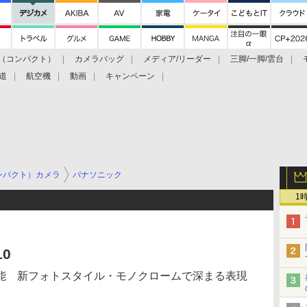
（コンパクト）
カメラバッグ
メディア/リーダー
三脚/一脚/雲台
道
航空機
動画
キャンペーン
ンパクト）カメラ
パナソニック
1
10
能 新フォトスタイル・モノクロームで深まる表現