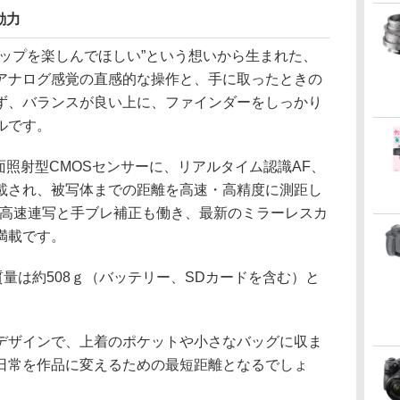
動力
ナップを楽しんでほしい”という想いから生まれた、
アナログ感覚の直感的な操作と、手に取ったときの
ず、バランスが良い上に、ファインダーをしっかり
ルです。
・裏面照射型CMOSセンサーに、リアルタイム認識AF、
搭載され、被写体までの距離を高速・高精度に測距し
の高速連写と手ブレ補正も働き、最新のミラーレスカ
満載です。
m。質量は約508ｇ（バッテリー、SDカードを含む）と
デザインで、上着のポケットや小さなバッグに収ま
日常を作品に変えるための最短距離となるでしょ