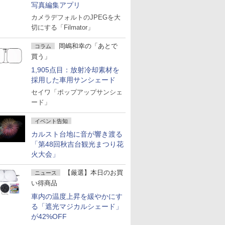
写真編集アプリ
カメラデフォルトのJPEGを大
切にする「Filmator」
岡嶋和幸の「あとで
コラム
買う」
1,905点目：放射冷却素材を
採用した車用サンシェード
セイワ「ポップアップサンシェ
ード」
イベント告知
カルスト台地に音が響き渡る
「第48回秋吉台観光まつり花
火大会」
【厳選】本日のお買
ニュース
い得商品
車内の温度上昇を緩やかにす
る「遮光マジカルシェード」
が42%OFF