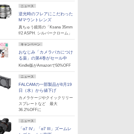
ニュース
逆光時のフレアにこだわった
Mマウントレンズ
真ちゅう鏡筒の「Ksana 35mm
f/2 ASPH. シルバークローム」
キャンペーン
おなじみ「カメラバカにつけ
る薬」の第4巻がセール中
Kindle版がAmazonで50%OFF
ニュース
FALCAMの一部製品が8月19
日（水）から値下げ
カメラケージやクイックリリー
スプレートなど 最大
36.2%OFFに
ニュース
「α7 IV」「α7 III」ズームレ