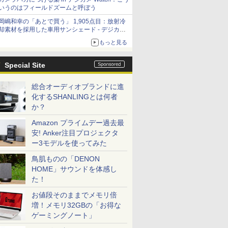
いうのはフィールドズームと呼ぼう
岡嶋和幸の「あとで買う」 1,905点目：放射冷
却素材を採用した車用サンシェード - デジカメ
Watch
もっと見る
Special Site
総合オーディオブランドに進
化するSHANLINGとは何者
か？
Amazon プライムデー過去最
安! Anker注目プロジェクタ
ー3モデルを使ってみた
鳥肌ものの「DENON
HOME」サウンドを体感し
た！
お値段そのままでメモリ倍
増！メモリ32GBの「お得な
ゲーミングノート」