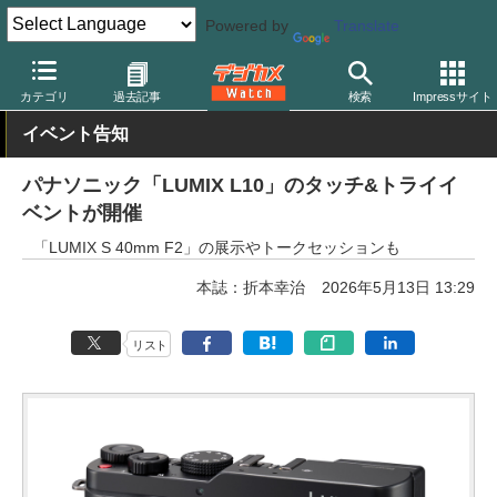
Powered by
Translate
デジカメ Watch
カメラ
レンズ一体型（コンパクト）カメラ
パ
カテゴリ
過去記事
検索
Impressサイト
イベント告知
パナソニック「LUMIX L10」のタッチ&トライイ
ベントが開催
「LUMIX S 40mm F2」の展示やトークセッションも
本誌：折本幸治
2026年5月13日 13:29
リスト