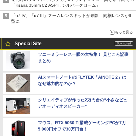
「Ksana 35mm f/2 ASPH. シルバークローム」
「α7 IV」「α7 III」ズームレンズキットが刷新 同梱レンズがII
型に
もっと見る
Special Site
ソニーミラーレス一眼の大特集！ 見どころ記事
まとめ
AIスマートノートのiFLYTEK「AINOTE 2」は
なぜ魅力的なのか？
クリエイティブが作った2万円台の“小さなピュ
アオーディオスピーカー”
マウス、RTX 5060 Ti搭載ゲーミングPCが7万
5,000円オフで30万円台！