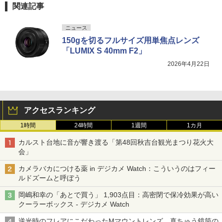
関連記事
ニュース
150gを切るフルサイズ用単焦点レンズ
「LUMIX S 40mm F2」
2026年4月22日
アクセスランキング
1時間
24時間
1週間
1カ月
カルスト台地に音が響き渡る「第48回秋吉台観光まつり花火大
会」
カメラバカにつける薬 in デジカメ Watch：こういうのはフィー
ルドズームと呼ぼう
岡嶋和幸の「あとで買う」 1,903点目：高密閉で保冷効果が高い
クーラーボックス - デジカメ Watch
逆光時のフレアにこだわったMマウントレンズ 真ちゅう鏡筒の