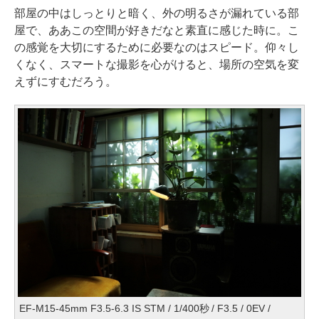
部屋の中はしっとりと暗く、外の明るさが漏れている部
屋で、ああこの空間が好きだなと素直に感じた時に。こ
の感覚を大切にするために必要なのはスピード。仰々し
くなく、スマートな撮影を心がけると、場所の空気を変
えずにすむだろう。
EF-M15-45mm F3.5-6.3 IS STM / 1/400秒 / F3.5 / 0EV /