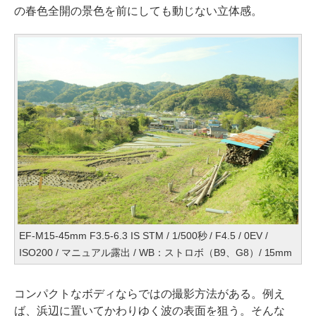
の春色全開の景色を前にしても動じない立体感。
EF-M15-45mm F3.5-6.3 IS STM / 1/500秒 / F4.5 / 0EV /
ISO200 / マニュアル露出 / WB：ストロボ（B9、G8）/ 15mm
コンパクトなボディならではの撮影方法がある。例え
ば、浜辺に置いてかわりゆく波の表面を狙う。そんな