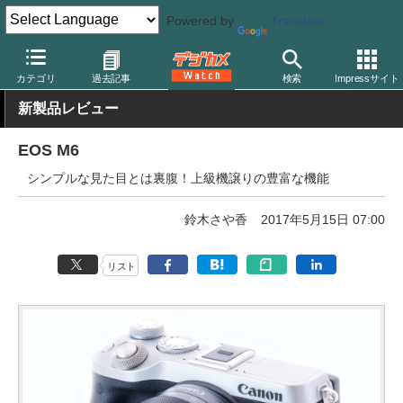
Powered by
Translate
デジカメ Watch
カメラ
ミラーレスカメラ
キヤノン
カテゴリ
過去記事
検索
Impressサイト
新製品レビュー
EOS M6
シンプルな見た目とは裏腹！上級機譲りの豊富な機能
鈴木さや香
2017年5月15日 07:00
リスト