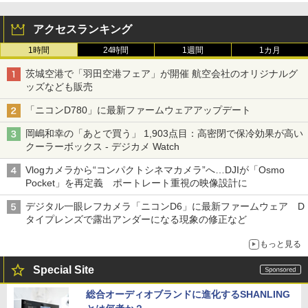
アクセスランキング
1時間
24時間
1週間
1カ月
茨城空港で「羽田空港フェア」が開催 航空会社のオリジナルグ
ッズなども販売
「ニコンD780」に最新ファームウェアアップデート
岡嶋和幸の「あとで買う」 1,903点目：高密閉で保冷効果が高い
クーラーボックス - デジカメ Watch
Vlogカメラから“コンパクトシネマカメラ”へ…DJIが「Osmo
Pocket」を再定義 ポートレート重視の映像設計に
デジタル一眼レフカメラ「ニコンD6」に最新ファームウェア D
タイプレンズで露出アンダーになる現象の修正など
もっと見る
Special Site
総合オーディオブランドに進化するSHANLING