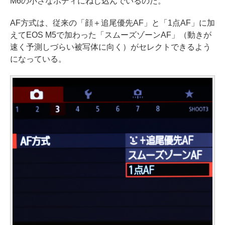
M6の小さなボディにねじ込んでいるのだ。
AF方式は、従来の「顔＋追尾優先AF」と「1点AF」に加
えてEOS M5で加わった「スムーズゾーンAF」（動きが
速く予測しづらい被写体に向く）がセレクトできるよう
になっている。