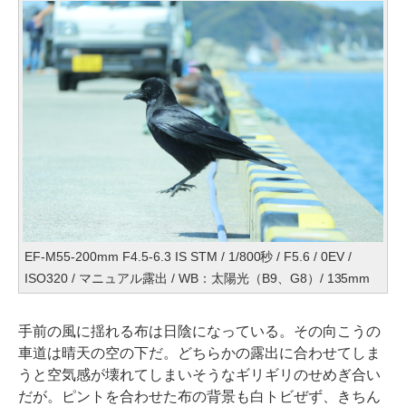
EF-M55-200mm F4.5-6.3 IS STM / 1/800秒 / F5.6 / 0EV /
ISO320 / マニュアル露出 / WB：太陽光（B9、G8）/ 135mm
手前の風に揺れる布は日陰になっている。その向こうの
車道は晴天の空の下だ。どちらかの露出に合わせてしま
うと空気感が壊れてしまいそうなギリギリのせめぎ合い
だが。ピントを合わせた布の背景も白トビぜず、きちん