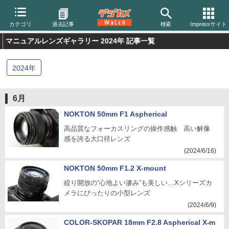
カテゴリ
過去記事
検索
Impressサイト
マニュアルレンズギャラリー 2024年 記事一覧
2024
年
6月
NOKTON 50mm F1 Aspherical
高品質なフォーカスリングの操作感触 高い解像
感を誇る大口径レンズ
(2024/6/16)
NOKTON 50mm F1.2 X-mount
絞り開放の“心地よい滲み”も美しい…Xシリーズカ
メラにぴったりの小型レンズ
(2024/6/9)
COLOR-SKOPAR 18mm F2.8 Aspherical X-m