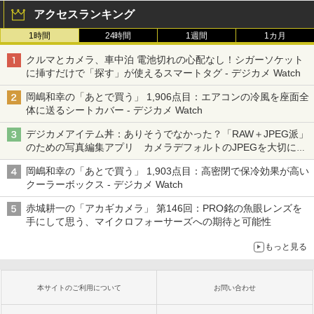
アクセスランキング
1時間
24時間
1週間
1カ月
クルマとカメラ、車中泊 電池切れの心配なし！シガーソケット
に挿すだけで「探す」が使えるスマートタグ - デジカメ Watch
岡嶋和幸の「あとで買う」 1,906点目：エアコンの冷風を座面全
体に送るシートカバー - デジカメ Watch
デジカメアイテム丼：ありそうでなかった？「RAW＋JPEG派」
のための写真編集アプリ カメラデフォルトのJPEGを大切にす
る「Filmator」
岡嶋和幸の「あとで買う」 1,903点目：高密閉で保冷効果が高い
クーラーボックス - デジカメ Watch
赤城耕一の「アカギカメラ」 第146回：PRO銘の魚眼レンズを
手にして思う、マイクロフォーサーズへの期待と可能性
もっと見る
本サイトのご利用について
お問い合わせ