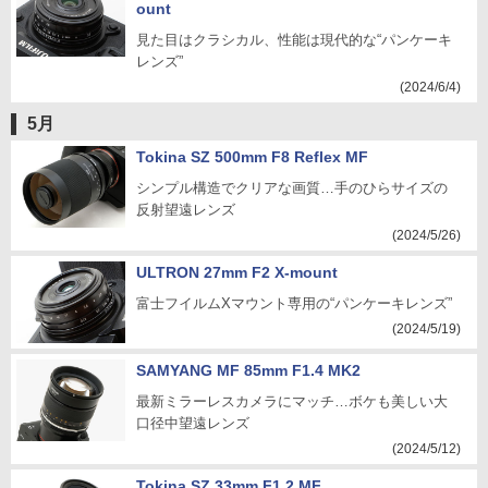
ount
見た目はクラシカル、性能は現代的な“パンケーキ
レンズ”
(2024/6/4)
5月
Tokina SZ 500mm F8 Reflex MF
シンプル構造でクリアな画質…手のひらサイズの
反射望遠レンズ
(2024/5/26)
ULTRON 27mm F2 X-mount
富士フイルムXマウント専用の“パンケーキレンズ”
(2024/5/19)
SAMYANG MF 85mm F1.4 MK2
最新ミラーレスカメラにマッチ…ボケも美しい大
口径中望遠レンズ
(2024/5/12)
Tokina SZ 33mm F1.2 MF