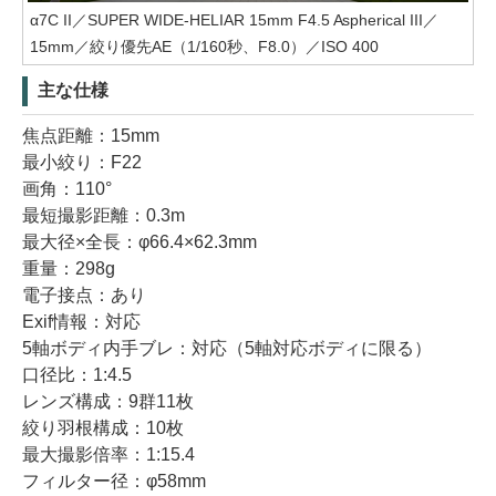
α7C II／SUPER WIDE-HELIAR 15mm F4.5 Aspherical III／
15mm／絞り優先AE（1/160秒、F8.0）／ISO 400
主な仕様
焦点距離：15mm
最小絞り：F22
画角：110°
最短撮影距離：0.3m
最大径×全長：φ66.4×62.3mm
重量：298g
電子接点：あり
Exif情報：対応
5軸ボディ内手ブレ：対応（5軸対応ボディに限る）
口径比：1:4.5
レンズ構成：9群11枚
絞り羽根構成：10枚
最大撮影倍率：1:15.4
フィルター径：φ58mm