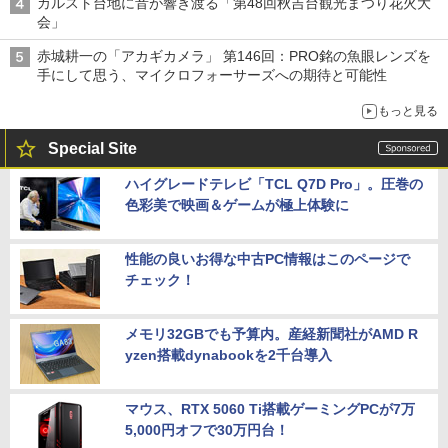
カルスト台地に音が響き渡る「第48回秋吉台観光まつり花火大
会」
赤城耕一の「アカギカメラ」 第146回：PRO銘の魚眼レンズを
手にして思う、マイクロフォーサーズへの期待と可能性
もっと見る
Special Site
ハイグレードテレビ「TCL Q7D Pro」。圧巻の
色彩美で映画＆ゲームが極上体験に
性能の良いお得な中古PC情報はこのページで
チェック！
メモリ32GBでも予算内。産経新聞社がAMD R
yzen搭載dynabookを2千台導入
マウス、RTX 5060 Ti搭載ゲーミングPCが7万
5,000円オフで30万円台！