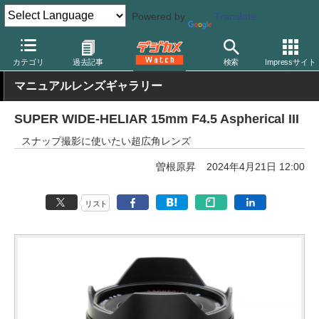
Powered by
Translate
デジカメ Watch
レンズ
交換レンズ
フォクトレンダー
カテゴリ
過去記事
検索
Impressサイト
マニュアルレンズギャラリー
SUPER WIDE-HELIAR 15mm F4.5 Aspherical III
スナップ撮影に使いたい超広角レンズ
曽根原昇
2024年4月21日 12:00
リスト