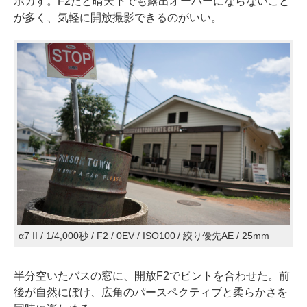
ボカす。F2だと晴天下でも露出オーバーにならないこと
が多く、気軽に開放撮影できるのがいい。
α7 II / 1/4,000秒 / F2 / 0EV / ISO100 / 絞り優先AE / 25mm
半分空いたバスの窓に、開放F2でピントを合わせた。前
後が自然にぼけ、広角のパースペクティブと柔らかさを