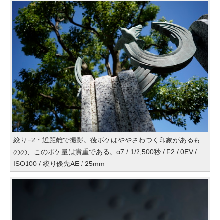
絞りF2・近距離で撮影。後ボケはややざわつく印象があるも
のの、このボケ量は貴重である。α7 / 1/2,500秒 / F2 / 0EV /
ISO100 / 絞り優先AE / 25mm