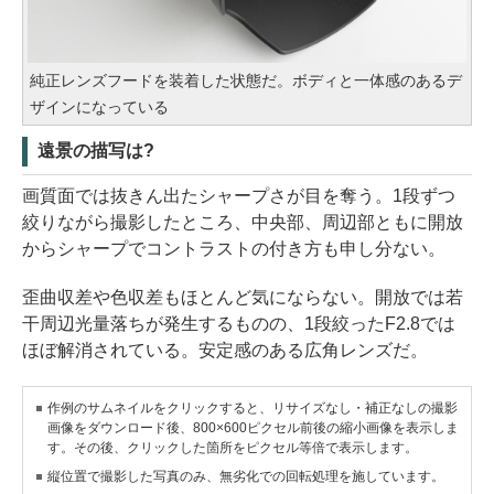
純正レンズフードを装着した状態だ。ボディと一体感のあるデ
ザインになっている
遠景の描写は?
画質面では抜きん出たシャープさが目を奪う。1段ずつ
絞りながら撮影したところ、中央部、周辺部ともに開放
からシャープでコントラストの付き方も申し分ない。
歪曲収差や色収差もほとんど気にならない。開放では若
干周辺光量落ちが発生するものの、1段絞ったF2.8では
ほぼ解消されている。安定感のある広角レンズだ。
作例のサムネイルをクリックすると、リサイズなし・補正なしの撮影
画像をダウンロード後、800×600ピクセル前後の縮小画像を表示しま
す。その後、クリックした箇所をピクセル等倍で表示します。
縦位置で撮影した写真のみ、無劣化での回転処理を施しています。