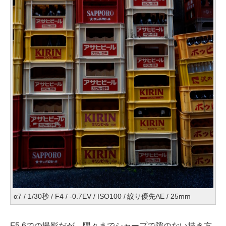
α7 / 1/30秒 / F4 / -0.7EV / ISO100 / 絞り優先AE / 25mm
F5.6での撮影だが、隅々までシャープで隙のない描き方