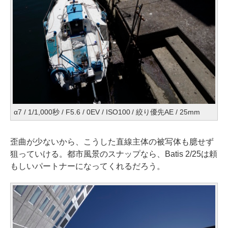
α7 / 1/1,000秒 / F5.6 / 0EV / ISO100 / 絞り優先AE / 25mm
歪曲が少ないから、こうした直線主体の被写体も臆せず
狙っていける。都市風景のスナップなら、Batis 2/25は頼
もしいパートナーになってくれるだろう。