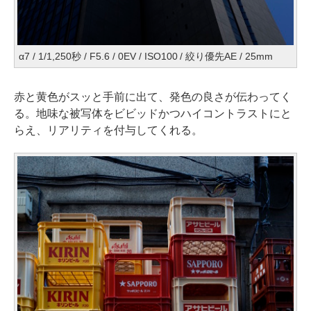
α7 / 1/1,250秒 / F5.6 / 0EV / ISO100 / 絞り優先AE / 25mm
赤と黄色がスッと手前に出て、発色の良さが伝わってく
る。地味な被写体をビビッドかつハイコントラストにと
らえ、リアリティを付与してくれる。