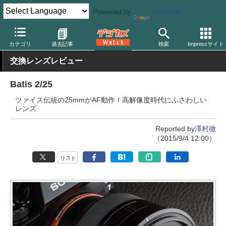
Powered by
Translate
デジカメ Watch
レンズ
交換レンズ
その他
カテゴリ
過去記事
検索
Impressサイト
交換レンズレビュー
Batis 2/25
ツァイス伝統の25mmがAF動作！高解像度時代にふさわしい
レンズ
Reported by
澤村徹
（2015/9/4 12:00）
リスト