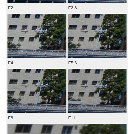
F2
F2.8
F4
F5.6
F8
F11