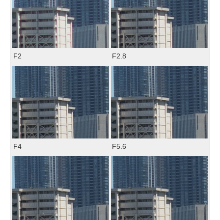
F2
F2.8
F4
F5.6