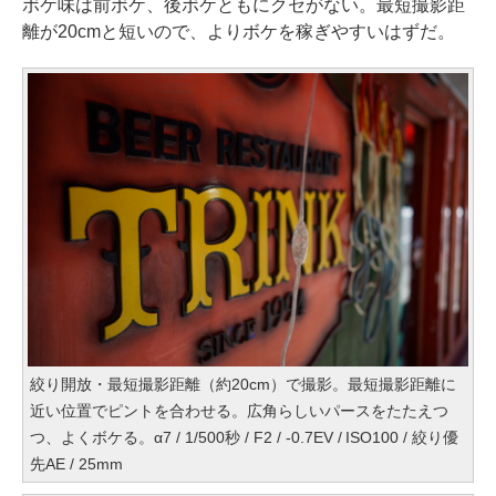
ボケ味は前ボケ、後ボケともにクセがない。最短撮影距
離が20cmと短いので、よりボケを稼ぎやすいはずだ。
絞り開放・最短撮影距離（約20cm）で撮影。最短撮影距離に
近い位置でピントを合わせる。広角らしいパースをたたえつ
つ、よくボケる。α7 / 1/500秒 / F2 / -0.7EV / ISO100 / 絞り優
先AE / 25mm