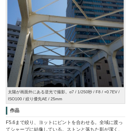
太陽が画面外にある逆光で撮影。α7 / 1/250秒 / F8 / +0.7EV /
ISO100 / 絞り優先AE / 25mm
作品
F5.6まで絞り、ヨットにピントを合わせる。全域に渡っ
てシャープに結像している。ストンと落ちた影が潔く、