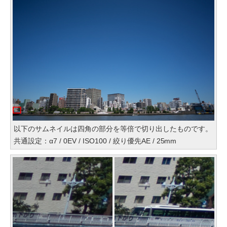
以下のサムネイルは四角の部分を等倍で切り出したものです。
共通設定：α7 / 0EV / ISO100 / 絞り優先AE / 25mm