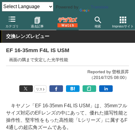
Powered by
Translate
デジカメ Watch
レンズ
交換レンズ
キヤノン
カテゴリ
過去記事
検索
Impressサイト
交換レンズレビュー
EF 16-35mm F4L IS USM
画面の隅まで安定した光学性能
Reported by 曽根原昇
（2014/7/25 08:00）
リスト
キヤノン「EF 16-35mm F4L IS USM」は、35mmフル
サイズ対応のEFレンズの中にあって、優れた描写性能と
操作性、堅牢性をもった高性能「Lシリーズ」に属するF
4通しの超広角ズームである。