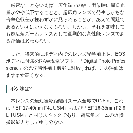
厳密なことをいえば、広角端での絞り開放時に周辺光
量がやや低下することと、超広角レンズで発生しがちな
倍率色収差が極わずかに見られることが、あえて問題で
あるといえばいえなくもない。しかし、それを加味して
も超広角ズームレンズとして画期的な高性能レンズであ
る評価は変わらない。
また、将来的にボディ内でのレンズ光学補正や、EOS
ボディに付属のRAW現像ソフト、「Digital Photo Profes
sional」の光学特性補正機能に対応すれば、この評価は
ますます高くなる。
ボケ味は?
本レンズの最短撮影距離はズーム全域で0.28m。これ
は「EF 17-40mm F4L USM」および「EF 16-35mm F2.8
L II USM」と同じスペックであり、超広角ズームの近接
撮影能力として申し分ない。