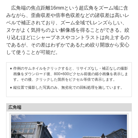
広角端の焦点距離16mmという超広角をズーム域に含
みながら、歪曲収差や倍率色収差などの諸収差は高いレ
ベルで補正されており、ズーム全域でLレンズらしい、
ヌケがよく気持ちのよい解像感を得ることができる。絞
り込むほどにシャープネスやコントラストは向上するの
であるが、その差はわずかであるため絞り開放から安心
して使うことが可能だ。
作例のサムネイルをクリックすると、リサイズなし・補正なしの撮影
画像をダウンロード後、800×600ピクセル前後の縮小画像を表示しま
す。その後、クリックした箇所をピクセル等倍で表示します。
縦位置で撮影した写真のみ、無劣化での回転処理を施しています。
広角端