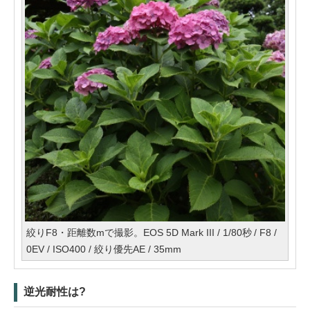
絞りF8・距離数mで撮影。EOS 5D Mark III / 1/80秒 / F8 /
0EV / ISO400 / 絞り優先AE / 35mm
逆光耐性は?