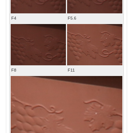
F4
F5.6
F8
F11