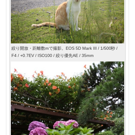
絞り開放・距離数mで撮影。EOS 5D Mark III / 1/500秒 /
F4 / +0.7EV / ISO100 / 絞り優先AE / 35mm