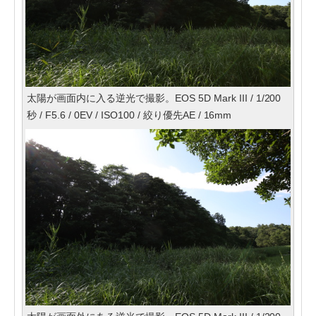
太陽が画面内に入る逆光で撮影。EOS 5D Mark III / 1/200
秒 / F5.6 / 0EV / ISO100 / 絞り優先AE / 16mm