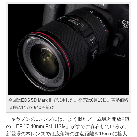
今回はEOS 5D Mark IIIで試用した。発売は6月19日。実勢価格
は税込14万9,640円前後
キヤノンのLレンズには、よく似たズーム域と開放F値
の「EF 17-40mm F4L USM」がすでに存在しているが、
新登場の本レンズでは広角端の焦点距離を16mmに拡大