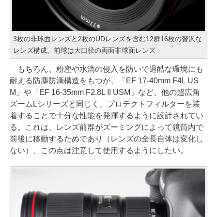
3枚の非球面レンズと2枚のUDレンズを含む12群16枚の贅沢な
レンズ構成。前球は大口径の両面非球面レンズ
もちろん、粉塵や水滴の侵入を防いで過酷な環境にも
耐える防塵防滴構造をもつが、「EF 17-40mm F4L US
M」や「EF 16-35mm F2.8L II USM」など、他の超広角
ズームLシリーズと同じく、プロテクトフィルターを装
着することで十分な性能を発揮するように設計されてい
る。これは、レンズ前群がズーミングによって鏡筒内で
前後に移動するためであり（レンズの全長自体は変化し
ない）、この点は注意して使用するようにしたい。