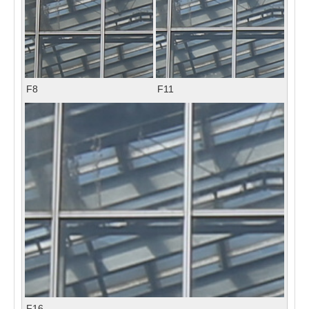
F8
F11
F16