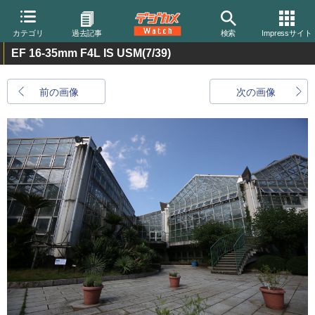
カテゴリ
過去記事
検索
Impressサイト
EF 16-35mm F4L IS USM
(7/39)
前の画像
次の画像