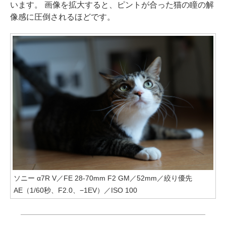
います。 画像を拡大すると、ピントが合った猫の瞳の解
像感に圧倒されるほどです。
ソニー α7R V／FE 28-70mm F2 GM／52mm／絞り優先
AE（1/60秒、F2.0、−1EV）／ISO 100