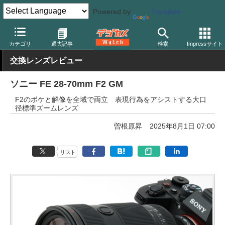
Powered by
Translate
デジカメ Watch
レンズ
交換レンズ
ソニー
カテゴリ
過去記事
検索
Impressサイト
交換レンズレビュー
ソニー FE 28-70mm F2 GM
F2のボケと解像を全域で両立 表現行為をアシストする大口
径標準ズームレンズ
曽根原昇
2025年8月1日 07:00
リスト