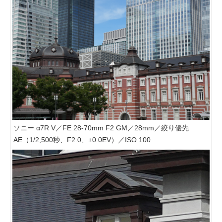
ソニー α7R V／FE 28-70mm F2 GM／28mm／絞り優先
AE（1/2,500秒、F2.0、±0.0EV）／ISO 100