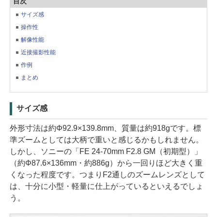
目次
サイズ感
操作性
解像性能
近接撮影性能
作例
まとめ
サイズ感
外形寸法は約Φ92.9×139.8mm、質量は約918gです。標
準ズームとしては大柄で重いと感じるかもしれません。
しかし、ソニーの「FE 24-70mm F2.8 GM（初期型）」
（約Φ87.6×136mm・約886g）から一回りほど大きく重
くなった程度です。つまりF2通しのズームレンズとして
は、十分に小型・軽量に仕上がっているといえるでしょ
う。