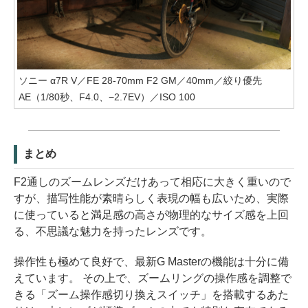
ソニー α7R V／FE 28-70mm F2 GM／40mm／絞り優先
AE（1/80秒、F4.0、−2.7EV）／ISO 100
まとめ
F2通しのズームレンズだけあって相応に大きく重いので
すが、描写性能が素晴らしく表現の幅も広いため、実際
に使っていると満足感の高さが物理的なサイズ感を上回
る、不思議な魅力を持ったレンズです。
操作性も極めて良好で、最新G Masterの機能は十分に備
えています。 その上で、ズームリングの操作感を調整で
きる「ズーム操作感切り換えスイッチ」を搭載するあた