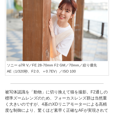
ソニー α7R V／FE 28-70mm F2 GM／70mm／絞り優先
AE（1/320秒、F2.0、＋0.7EV）／ISO 100
被写体認識を「動物」に切り換えて猫を撮影。F2通しの
標準ズームレンズのため、フォーカスレンズ群は当然重
く大きいのですが、4基のXDリニアモーターによる高精
度な制御により、驚くほど素早く正確なAFが実現されて