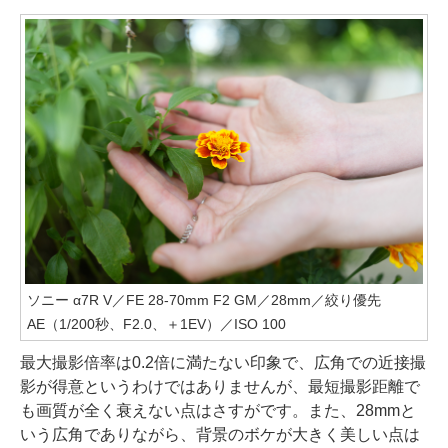
ソニー α7R V／FE 28-70mm F2 GM／28mm／絞り優先
AE（1/200秒、F2.0、＋1EV）／ISO 100
最大撮影倍率は0.2倍に満たない印象で、広角での近接撮
影が得意というわけではありませんが、最短撮影距離で
も画質が全く衰えない点はさすがです。また、28mmと
いう広角でありながら、背景のボケが大きく美しい点は