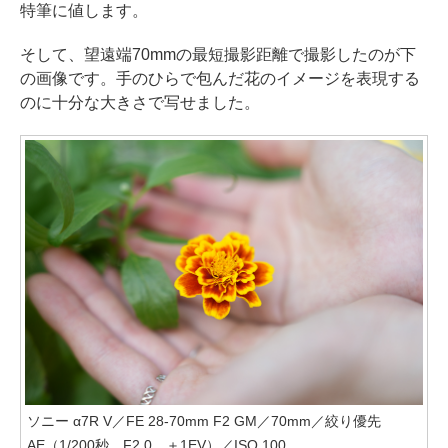
特筆に値します。
そして、望遠端70mmの最短撮影距離で撮影したのが下
の画像です。手のひらで包んだ花のイメージを表現する
のに十分な大きさで写せました。
ソニー α7R V／FE 28-70mm F2 GM／70mm／絞り優先
AE（1/200秒、F2.0、＋1EV）／ISO 100