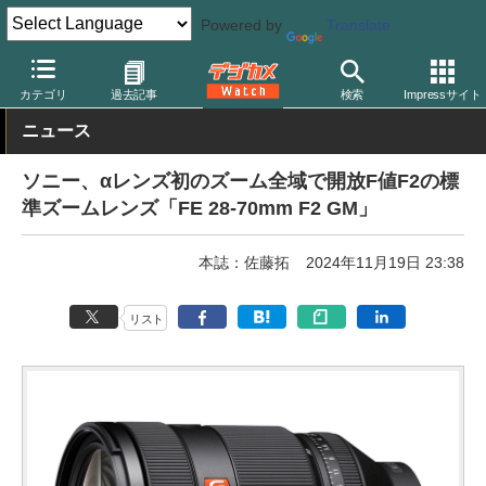
Powered by
Translate
デジカメ Watch
レンズ
交換レンズ
ソニー
カテゴリ
過去記事
検索
Impressサイト
ニュース
ソニー、αレンズ初のズーム全域で開放F値F2の標
準ズームレンズ「FE 28-70mm F2 GM」
本誌：佐藤拓
2024年11月19日 23:38
リスト