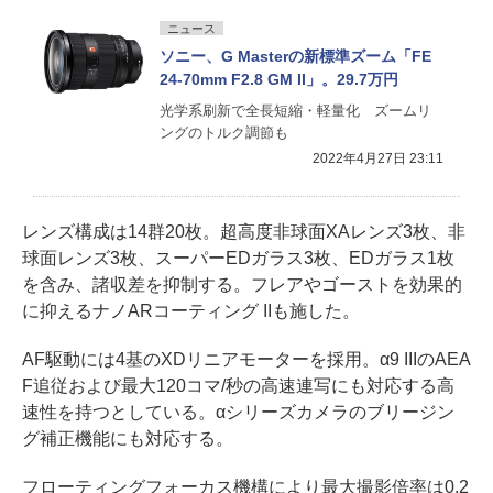
ニュース
ソニー、G Masterの新標準ズーム「FE
24-70mm F2.8 GM II」。29.7万円
光学系刷新で全長短縮・軽量化 ズームリ
ングのトルク調節も
2022年4月27日 23:11
レンズ構成は14群20枚。超高度非球面XAレンズ3枚、非
球面レンズ3枚、スーパーEDガラス3枚、EDガラス1枚
を含み、諸収差を抑制する。フレアやゴーストを効果的
に抑えるナノARコーティング IIも施した。
AF駆動には4基のXDリニアモーターを採用。α9 IIIのAEA
F追従および最大120コマ/秒の高速連写にも対応する高
速性を持つとしている。αシリーズカメラのブリージン
グ補正機能にも対応する。
フローティングフォーカス機構により最大撮影倍率は0.2