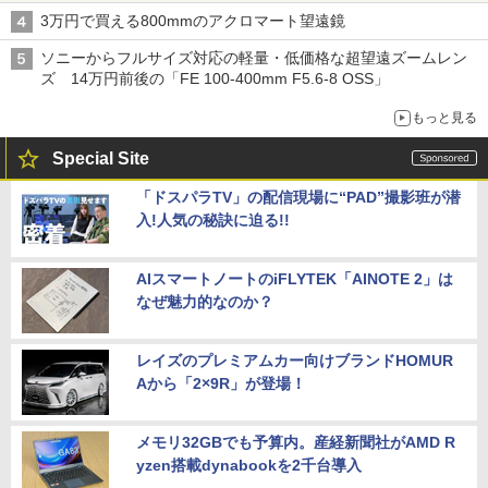
3万円で買える800mmのアクロマート望遠鏡
ソニーからフルサイズ対応の軽量・低価格な超望遠ズームレン
ズ 14万円前後の「FE 100-400mm F5.6-8 OSS」
もっと見る
Special Site
「ドスパラTV」の配信現場に“PAD”撮影班が潜
入!人気の秘訣に迫る!!
AIスマートノートのiFLYTEK「AINOTE 2」は
なぜ魅力的なのか？
レイズのプレミアムカー向けブランドHOMUR
Aから「2×9R」が登場！
メモリ32GBでも予算内。産経新聞社がAMD R
yzen搭載dynabookを2千台導入