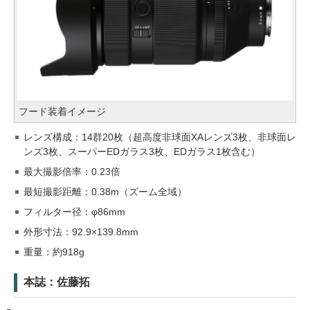
フード装着イメージ
レンズ構成：14群20枚（超高度非球面XAレンズ3枚、非球面レ
ンズ3枚、スーパーEDガラス3枚、EDガラス1枚含む）
最大撮影倍率：0.23倍
最短撮影距離：0.38m（ズーム全域）
フィルター径：φ86mm
外形寸法：92.9×139.8mm
重量：約918g
本誌：佐藤拓