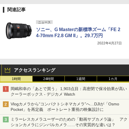
関連記事
ニュース
ソニー、G Masterの新標準ズーム「FE 2
4-70mm F2.8 GM II」。29.7万円
2022年4月27日
アクセスランキング
1時間
24時間
1週間
1カ月
岡嶋和幸の「あとで買う」 1,903点目：高密閉で保冷効果が高い
クーラーボックス - デジカメ Watch
Vlogカメラから“コンパクトシネマカメラ”へ…DJIが「Osmo
Pocket」を再定義 ポートレート重視の映像設計に
ミラーレスカメラユーザーのための「動画サブカメラ論」 アク
ションカメラにジンバルカメラ……その実質的な違いは？