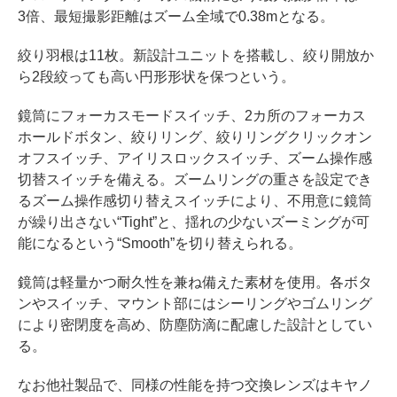
3倍、最短撮影距離はズーム全域で0.38mとなる。
絞り羽根は11枚。新設計ユニットを搭載し、絞り開放か
ら2段絞っても高い円形形状を保つという。
鏡筒にフォーカスモードスイッチ、2カ所のフォーカス
ホールドボタン、絞りリング、絞りリングクリックオン
オフスイッチ、アイリスロックスイッチ、ズーム操作感
切替スイッチを備える。ズームリングの重さを設定でき
るズーム操作感切り替えスイッチにより、不用意に鏡筒
が繰り出さない“Tight”と、揺れの少ないズーミングが可
能になるという“Smooth”を切り替えられる。
鏡筒は軽量かつ耐久性を兼ね備えた素材を使用。各ボタ
ンやスイッチ、マウント部にはシーリングやゴムリング
により密閉度を高め、防塵防滴に配慮した設計としてい
る。
なお他社製品で、同様の性能を持つ交換レンズはキヤノ