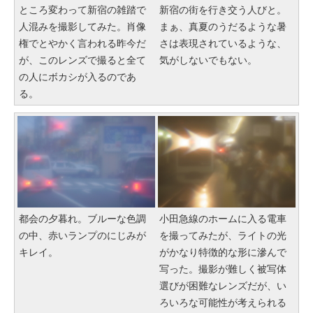
ところ変わって新宿の雑踏で
新宿の街を行き交う人びと。
人混みを撮影してみた。肖像
まぁ、真夏のうだるような暑
権でとやかく言われる昨今だ
さは表現されているような、
が、このレンズで撮ると全て
気がしないでもない。
の人にボカシが入るのであ
る。
都会の夕暮れ。ブルーな色調
小田急線のホームに入る電車
の中、赤いランプのにじみが
を撮ってみたが、ライトの光
キレイ。
がかなり特徴的な形に滲んで
写った。撮影が難しく被写体
選びが困難なレンズだが、い
ろいろな可能性が考えられる