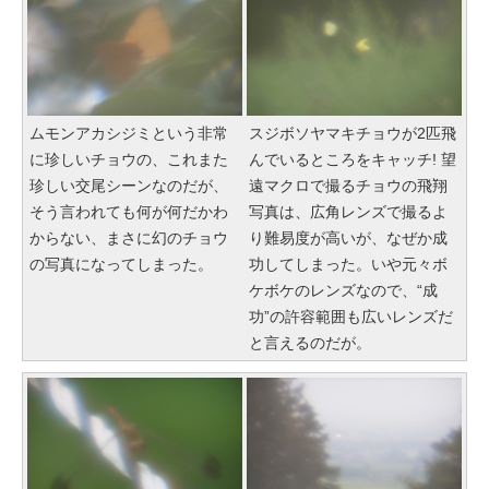
ムモンアカシジミという非常
スジボソヤマキチョウが2匹飛
に珍しいチョウの、これまた
んでいるところをキャッチ! 望
珍しい交尾シーンなのだが、
遠マクロで撮るチョウの飛翔
そう言われても何が何だかわ
写真は、広角レンズで撮るよ
からない、まさに幻のチョウ
り難易度が高いが、なぜか成
の写真になってしまった。
功してしまった。いや元々ボ
ケボケのレンズなので、“成
功”の許容範囲も広いレンズだ
と言えるのだが。