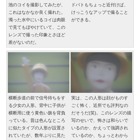
池のコイを撮影してみたが、
ドバトもちょっと近付けば、
これはなかなか良く撮れた。
けっこうなアップで撮ること
濁った水中にいるコイは肉眼
ができる。
で見てもぼやけていて、この
レンズで撮った印象とさほど
差がないのだ。
横断歩道の前で信号待ちをす
実は、この人形は顔がものす
る少女の人形。背中に子供が
ごく怖く、近所でも評判なの
横断用に使う黄色い旗を背負
だそうだ(笑)。このレンズの描
っている。昔は色んなところ
写のせいで、怖さは和らいで
に似たタイプの人形が設置さ
いるのか、かえって強調され
れていたが、数年ぶりに見た
ているのか、ちょっとわから