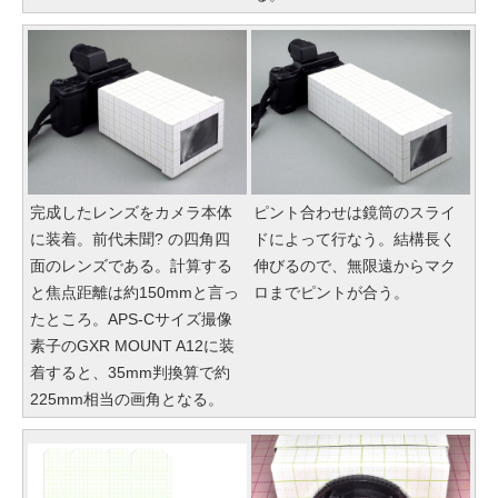
完成したレンズをカメラ本体
ピント合わせは鏡筒のスライ
に装着。前代未聞? の四角四
ドによって行なう。結構長く
面のレンズである。計算する
伸びるので、無限遠からマク
と焦点距離は約150mmと言っ
ロまでピントが合う。
たところ。APS-Cサイズ撮像
素子のGXR MOUNT A12に装
着すると、35mm判換算で約
225mm相当の画角となる。