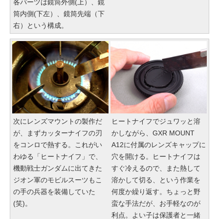
各パーツは鏡筒外側(上）、鏡
筒内側(下左）、鏡筒先端（下
右）という構成。
次にレンズマウントの製作だ
ヒートナイフでジュワッと溶
が、まずカッターナイフの刃
かしながら、GXR MOUNT
をコンロで熱する。これがい
A12に付属のレンズキャップに
わゆる「ヒートナイフ」で、
穴を開ける。ヒートナイフは
機動戦士ガンダムに出てきた
すぐ冷えるので、また熱して
ジオン軍のモビルスーツもこ
溶かして切る、という作業を
の手の兵器を装備していた
何度か繰り返す。ちょっと野
(笑)。
蛮な手法だが、お手軽なのが
利点。よい子は保護者と一緒