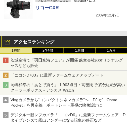
新製品レビュー
レビュー・使いこなし
リコーGXR
2009年12月9日
アクセスランキング
1時間
24時間
1週間
1カ月
茨城空港で「羽田空港フェア」が開催 航空会社のオリジナルグ
ッズなども販売
「ニコンD780」に最新ファームウェアアップデート
岡嶋和幸の「あとで買う」 1,903点目：高密閉で保冷効果が高い
クーラーボックス - デジカメ Watch
Vlogカメラから“コンパクトシネマカメラ”へ…DJIが「Osmo
Pocket」を再定義 ポートレート重視の映像設計に
デジタル一眼レフカメラ「ニコンD6」に最新ファームウェア D
タイプレンズで露出アンダーになる現象の修正など