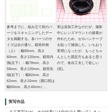
参考までに、組み立て前のパ
実は追加工作なのだが、撮影
ーツをスキャニングしたデー
中にレンズマウントの接着が
タを掲載する。各パーツのサ
外れたため、セロハンテープ
イズは次の通り。鏡筒外側
を貼って補強した。いちおう
（上）：幅80mm、高さ
実用になったが、もっとちゃ
60mm、長さ120mm。鏡筒内
んとした固定方もあると思う
側(左下）：幅78mm、高さ
ので、各自工夫して欲しい
58mm、長さ120mm。鏡筒先
(笑)。
端(右下）：幅82mm、高さ
62mm、長さ15mm（開口部は
幅60mm、高さ40mm）。
実写作品
さて実写だが、その結果には自分でも驚いてしまっ