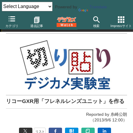
Powered by
Translate
切り貼りデジカメ実験室
カテゴリ
過去記事
検索
Impressサイト
リコーGXR用「フレネルレンズユニット」を作る
Reported by 糸崎公朗
（2013/9/6 12:00）
リスト