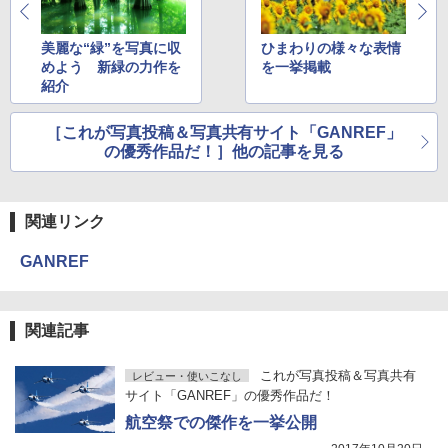
美麗な“緑”を写真に収
ひまわりの様々な表情
めよう 新緑の力作を
を一挙掲載
紹介
［これが写真投稿＆写真共有サイト「GANREF」
の優秀作品だ！］他の記事を見る
関連リンク
GANREF
関連記事
これが写真投稿＆写真共有
レビュー・使いこなし
サイト「GANREF」の優秀作品だ！
航空祭での傑作を一挙公開