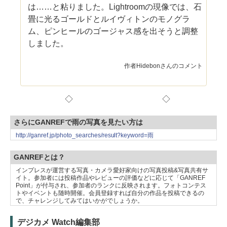
は……と粘りました。Lightroomの現像では、石
畳に光るゴールドとルイヴィトンのモノグラ
ム、ピンヒールのゴージャス感を出そうと調整
しました。
作者Hidebonさんのコメント
◇ ◇
さらにGANREFで雨の写真を見たい方は
http://ganref.jp/photo_searches/result?keyword=雨
GANREFとは？
インプレスが運営する写真・カメラ愛好家向けの写真投稿&写真共有サ
イト。参加者には投稿作品やレビューの評価などに応じて「GANREF
Point」が付与され、参加者のランクに反映されます。フォトコンテス
トやイベントも随時開催。会員登録すれば自分の作品を投稿できるの
で、チャレンジしてみてはいかがでしょうか。
デジカメ Watch編集部