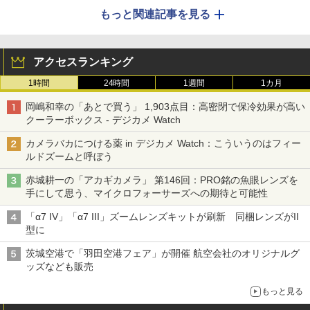
もっと関連記事を見る
アクセスランキング
1時間
24時間
1週間
1カ月
岡嶋和幸の「あとで買う」 1,903点目：高密閉で保冷効果が高い
クーラーボックス - デジカメ Watch
カメラバカにつける薬 in デジカメ Watch：こういうのはフィー
ルドズームと呼ぼう
赤城耕一の「アカギカメラ」 第146回：PRO銘の魚眼レンズを
手にして思う、マイクロフォーサーズへの期待と可能性
「α7 IV」「α7 III」ズームレンズキットが刷新 同梱レンズがII
型に
茨城空港で「羽田空港フェア」が開催 航空会社のオリジナルグ
ッズなども販売
もっと見る