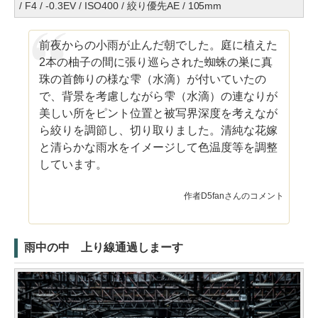
/ F4 / -0.3EV / ISO400 / 絞り優先AE / 105mm
前夜からの小雨が止んだ朝でした。庭に植えた
2本の柚子の間に張り巡らされた蜘蛛の巣に真
珠の首飾りの様な雫（水滴）が付いていたの
で、背景を考慮しながら雫（水滴）の連なりが
美しい所をピント位置と被写界深度を考えなが
ら絞りを調節し、切り取りました。清純な花嫁
と清らかな雨水をイメージして色温度等を調整
しています。
作者D5fanさんのコメント
雨中の中 上り線通過しまーす