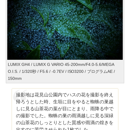
LUMIX GH4 / LUMIX G VARIO 45-200mm/F4.0-5.6/MEGA
O.I.S. / 1/320秒 / F5.6 / -0.7EV / ISO3200 / プログラムAE /
150mm
撮影地は花見山公園内でハスの花を撮影を終え
帰ろうとした時、生垣に目をやると蜘蛛の巣越
しに見る山茶花の葉が目にとまり、雨降る中で
の撮影でした。蜘蛛の巣の雨滴越しに見る深緑
の山茶花のしっとりとした質感や雨滴の煌きを
出すのに苦労させられた1枚でした。