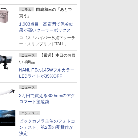
岡嶋和幸の「あとで
コラム
買う」
1,903点目：高密閉で保冷効
果が高いクーラーボックス
ロゴス「ハイパー氷点下クーラ
ー・スリップリッドTALL」
【厳選】本日のお買
ニュース
い得商品
NANLITEの145Wフルカラー
LEDライトが35%OFF
ニュース
3万円で買える800mmのアク
ロマート望遠鏡
コンテスト
ビックカメラ主催のフォトコ
ンテスト、第2回の受賞作が
決定