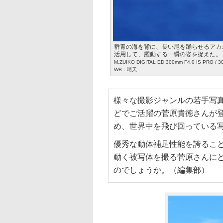
群青の海を背に、長い尾を踊らせるアカオ
活用して、躍動する一瞬の姿を捉えた。
M.ZUIKO DIGITAL ED 300mm F4.0 IS PRO
WB：晴天
様々な撮影ジャンルの若手写
どでご活躍の菅原貴徳さんが
め、世界中を飛び回っている
優秀な動体補足性能を誇ることで有名
動く被写体を撮る菅原さんにとって、
のでしょうか。（編集部）