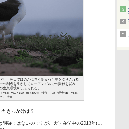
ドリ。朝日でほのかに赤く染まった空を取り入れる
ーの利点を生かしてローアングルでの撮影を試み
の生息環境を伝えられる。
50mm F2.8 PRO / 150mm（300mm相当） / 絞り優先AE（F2.8、
/ WB：晴天
ったきっかけは？
明確ではないのですが、大学在学中の2013年に、