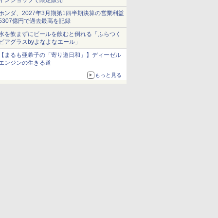
インショップで限定販売
ホンダ、2027年3月期第1四半期決算の営業利益
5307億円で過去最高を記録
水を飲まずにビールを飲むと倒れる「ふらつく
ビアグラスbyよなよなエール」
【まるも亜希子の「寄り道日和」】ディーゼル
エンジンの生きる道
もっと見る