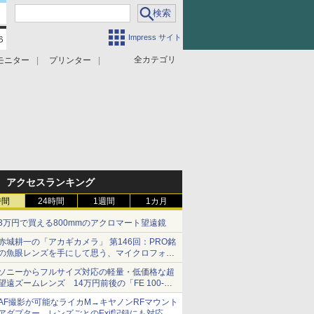
Impress サイト
全カテゴリ
モニター
プリンター
アクセスランキング
時間
24時間
1週間
1カ月
3万円で買える800mmのアクロマート望遠鏡
赤城耕一の「アカギカメラ」 第146回：PRO銘
の魚眼レンズを手にして思う、マイクロフォー
サーズへの期待と可能性
ソニーからフルサイズ対応の軽量・低価格な超
望遠ズームレンズ 14万円前後の「FE 100-
400mm F5.6-8 OSS」
AF撮影が可能なライカM→キヤノンRFマウント
アダプター レンズごとのExif記録にも対応