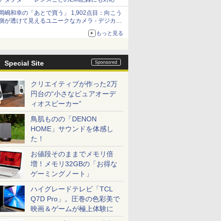
岡嶋和幸の「あとで買う」 1,902点目：向こう
側が透けて見えるユニークなカメラ - デジカメ
Watch
もっと見る
Special Site
クリエイティブが作った2万
円台の“小さなピュアオーデ
ィオスピーカー”
鳥肌ものの「DENON
HOME」サウンドを体感し
た！
お値段そのままでメモリ倍
増！メモリ32GBの「お得な
ゲーミングノート」
ハイグレードテレビ「TCL
Q7D Pro」。圧巻の色彩美で
映画＆ゲームが極上体験に