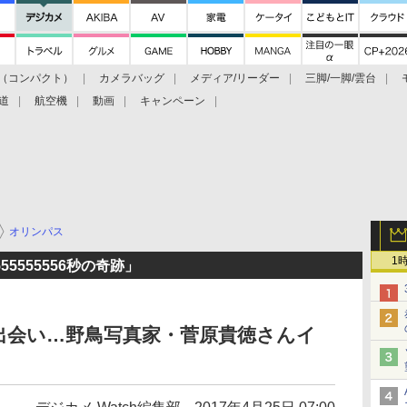
（コンパクト）
カメラバッグ
メディア/リーダー
三脚/一脚/雲台
道
航空機
動画
キャンペーン
オリンパス
1
.0555555556秒の奇跡」
出会い…野鳥写真家・菅原貴徳さんイ