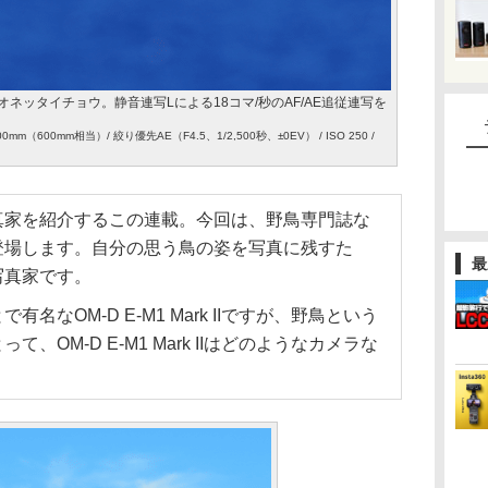
ネッタイチョウ。静音連写Lによる18コマ/秒のAF/AE追従連写を
 / 300mm（600mm相当）/ 絞り優先AE（F4.5、1/2,500秒、±0EV） / ISO 250 /
真家を紹介するこの連載。今回は、野鳥専門誌な
登場します。自分の思う鳥の姿を写真に残すた
最
写真家です。
なOM-D E-M1 Mark IIですが、野鳥という
OM-D E-M1 Mark IIはどのようなカメラな