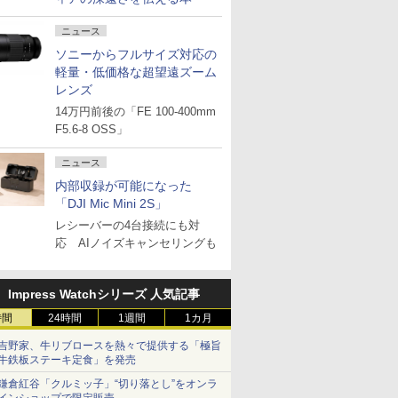
ニュース
ソニーからフルサイズ対応の
軽量・低価格な超望遠ズーム
レンズ
14万円前後の「FE 100-400mm
F5.6-8 OSS」
ニュース
内部収録が可能になった
「DJI Mic Mini 2S」
レシーバーの4台接続にも対
応 AIノイズキャンセリングも
Impress Watchシリーズ 人気記事
時間
24時間
1週間
1カ月
吉野家、牛リブロースを熱々で提供する「極旨
牛鉄板ステーキ定食」を発売
鎌倉紅谷「クルミッ子」“切り落とし”をオンラ