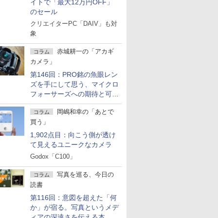
イトで「最大12万円OFF」
のセール
クリエイターPC「DAIV」も対
象
赤城耕一の「アカギ
コラム
カメラ」
第146回：PRO銘の魚眼レン
ズを手にして思う、マイクロ
フォーサーズへの期待と可能
性
岡嶋和幸の「あとで
コラム
買う」
1,902点目：向こう側が透け
て見えるユニークなカメラ
Godox「C100」
写真を巡る、今日の
コラム
読書
第116回：意図を超えた「何
か」が宿る。写真というメデ
ィアの深遠さを伝える本