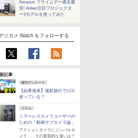
Amazon プライムデー過去最
安! Anker注目プロジェクタ
ー3モデルを使ってみた
デジカメ Watch をフォローする
新記事
週刊アンケート
【結果発表】撮影旅行でLCC
使っている？
コラム
ミラーレスカメラユーザーの
ための「動画サブカメラ論」
アクションカメラにジンバルカ
メラ……その実質的な違いは？