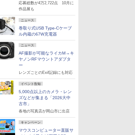
応募総数が4万2,722点 10月に
作品展も
ニュース
巻取り式USB Type-Cケーブ
ル内蔵の67W充電器
ニュース
AF撮影が可能なライカM→キ
ヤノンRFマウントアダプタ
ー
レンズごとのExif記録にも対応
イベント告知
5,000点以上のカメラ・レン
ズなどが集まる「2026大中
古市」
各地の写真店が岡山市に出店
キャンペーン
マウスコンピューター直販サ