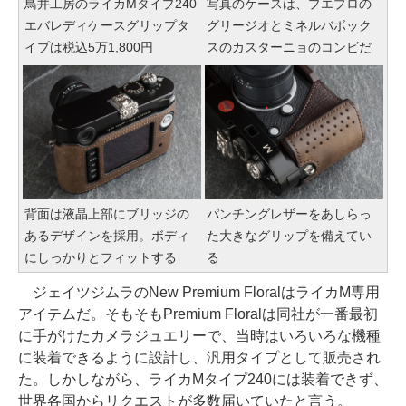
鳥井工房のライカMタイプ240
写真のケースは、プエブロの
エバレディケースグリップタ
グリージオとミネルバボック
イプは税込5万1,800円
スのカスターニョのコンビだ
背面は液晶上部にブリッジの
パンチングレザーをあしらっ
あるデザインを採用。ボディ
た大きなグリップを備えてい
にしっかりとフィットする
る
ジェイツジムラのNew Premium FloralはライカM専用
アイテムだ。そもそもPremium Floralは同社が一番最初
に手がけたカメラジュエリーで、当時はいろいろな機種
に装着できるように設計し、汎用タイプとして販売され
た。しかしながら、ライカMタイプ240には装着できず、
世界各国からリクエストが多数届いていたと言う。