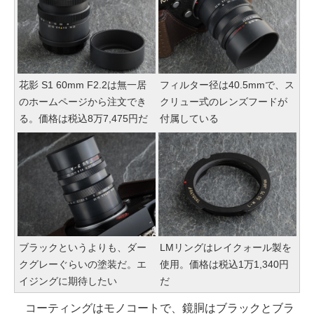
花影 S1 60mm F2.2は無一居
フィルター径は40.5mmで、ス
のホームページから注文でき
クリュー式のレンズフードが
る。価格は税込8万7,475円だ
付属している
ブラックというよりも、ダー
LMリングはレイクォール製を
クグレーぐらいの塗装だ。エ
使用。価格は税込1万1,340円
イジングに期待したい
だ
コーティングはモノコートで、鏡胴はブラックとブラ