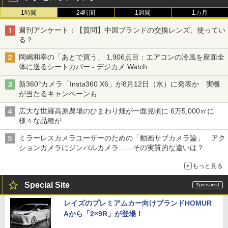
1時間
24時間
1週間
1カ月
週刊アンケート：【質問】中国ブランドの交換レンズ、使ってい
る？
岡嶋和幸の「あとで買う」 1,906点目：エアコンの冷風を座面全
体に送るシートカバー - デジカメ Watch
新360°カメラ「Insta360 X6」が8月12日（水）に発表か 実機
が当たるキャンペーンも
広大な世羅高原農場のひまわり畑が一面見頃に 6万5,000㎡に
様々な品種が
ミラーレスカメラユーザーのための「動画サブカメラ論」 アク
ションカメラにジンバルカメラ……その実質的な違いは？
もっと見る
Special Site
レイズのプレミアムカー向けブランドHOMUR
Aから「2×9R」が登場！