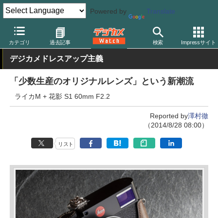
Powered by
Translate
デジカメ Watch
カメラ
レンジファインダーカメラ
ライカ
カテゴリ
過去記事
検索
Impressサイト
デジカメドレスアップ主義
「少数生産のオリジナルレンズ」という新潮流
ライカM + 花影 S1 60mm F2.2
Reported by
澤村徹
（2014/8/28 08:00）
リスト