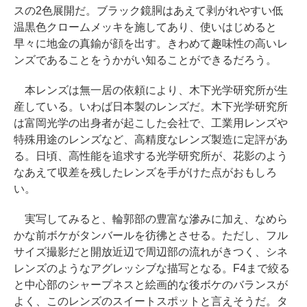
スの2色展開だ。ブラック鏡胴はあえて剥がれやすい低
温黒色クロームメッキを施してあり、使いはじめると
早々に地金の真鍮が顔を出す。きわめて趣味性の高いレ
ンズであることをうかがい知ることができるだろう。
本レンズは無一居の依頼により、木下光学研究所が生
産している。いわば日本製のレンズだ。木下光学研究所
は富岡光学の出身者が起こした会社で、工業用レンズや
特殊用途のレンズなど、高精度なレンズ製造に定評があ
る。日頃、高性能を追求する光学研究所が、花影のよう
なあえて収差を残したレンズを手がけた点がおもしろ
い。
実写してみると、輪郭部の豊富な滲みに加え、なめら
かな前ボケがタンバールを彷彿とさせる。ただし、フル
サイズ撮影だと開放近辺で周辺部の流れがきつく、シネ
レンズのようなアグレッシブな描写となる。F4まで絞る
と中心部のシャープネスと絵画的な後ボケのバランスが
よく、このレンズのスイートスポットと言えそうだ。タ