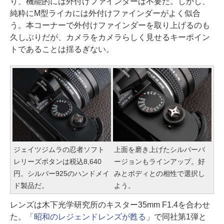
り、機能的には外付けファインダーは不要だ。しかし、
純粋にM型ライカには外付けファインダーがよく似合
う。本コーナーで外付けファインダーを取り上げるのも
久しぶりだが、カメラをカメラらしく見せるキーポイン
トであることは揺るぎない。
ジェイツジムラの忍者ソフト
上面を磨き上げたシルバーバ
レリーズボタンは税込8,640
ージョンもラインアップ。好
円。シルバー925のハンドメイ
みとボディとの相性で選択し
ド製品だ。
よう。
レンズは木下光学研究所のキスター35mm F1.4を合わせ
た。「
昭和のレジェンドレンズが甦る
」で同社第1弾と