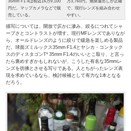
35mm F1.4は税込16万9,100
万3,760円。無限遠出しが正確
円だ。マップカメラなどで販
で、現行レンズを組み合わせ
売している。
やすい。
描写については、開放で仄かに滲み、絞るにつれてシャ
ープさとコントラストが増す。現行MFレンズでありなが
ら、オールドレンズのように絞りで緩急を楽しめる製品
だ。球面ズミルックス35mm F1.4とヤシカ・コンタック
スのディスタゴンT* 35mm F1.4のいいとこ取り、と言っ
たら褒めすぎかもしれないが、こうした有名な35mmレ
ンズを彷彿とさせる写りである。人とちがったレンズ表
現を求めているなら、検討候補として有力な1本となる
だろう。