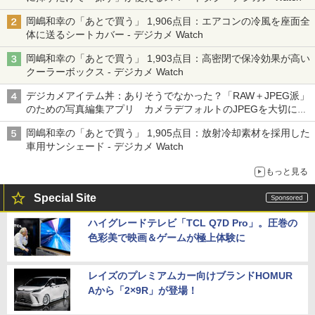
岡嶋和幸の「あとで買う」 1,906点目：エアコンの冷風を座面全
体に送るシートカバー - デジカメ Watch
岡嶋和幸の「あとで買う」 1,903点目：高密閉で保冷効果が高い
クーラーボックス - デジカメ Watch
デジカメアイテム丼：ありそうでなかった？「RAW＋JPEG派」
のための写真編集アプリ カメラデフォルトのJPEGを大切にす
る「Filmator」
岡嶋和幸の「あとで買う」 1,905点目：放射冷却素材を採用した
車用サンシェード - デジカメ Watch
もっと見る
Special Site
ハイグレードテレビ「TCL Q7D Pro」。圧巻の
色彩美で映画＆ゲームが極上体験に
レイズのプレミアムカー向けブランドHOMUR
Aから「2×9R」が登場！