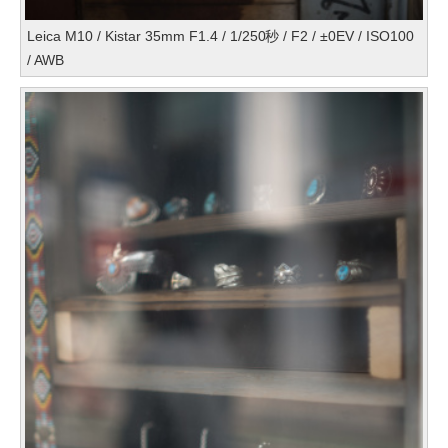
Leica M10 / Kistar 35mm F1.4 / 1/250秒 / F2 / ±0EV / ISO100
/ AWB