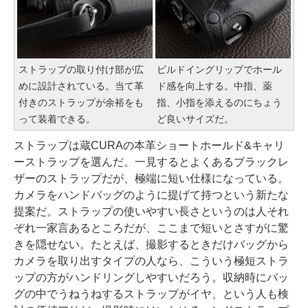
ストラップの取り付け部が広
ビルドイングリップでホール
めに設計されている。当て革
ド感を向上する。中指、薬
付きのストラップが余裕をも
指、小指を添えるのにちょう
って装着できる。
ど良いサイズだ。
ストラップは蔵CURAの本革ショートホールド&キャリ
ーストラップを選んだ。一見するとよくあるブラックレ
ザーのストラップだが、極端に短い仕様になっている。
カメラをハンドバッグのように提げて持つという新たな
提案だ。ストラップの使いやすい長さというのは人それ
ぞれ一家言あるところだが、ここまで短いとさすがに驚
きを隠せない。たとえば、撮影するときだけバッグから
カメラを取り出すタイプの人なら、こういう極短ストラ
ップの方がハンドリングしやすいだろう。収納時にバッ
グの中でうねうねするストラップがイヤ、という人も検