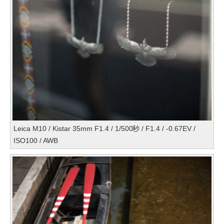
Leica M10 / Kistar 35mm F1.4 / 1/500秒 / F1.4 / -0.67EV /
ISO100 / AWB