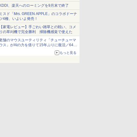
ショーツは1990円に
KDDI、楽天へのローミングを9月末で終了
ミスド「Mrs. GREEN APPLE」のコラボドーナ
ツ4種、いよいよ発売！
【家電レビュー】手ごわい雑草との戦い、コメ
リの草刈機で完全勝利 掃除機感覚で使えた
老舗のマウスユーティリティ「チューチューマ
ウス」がAIの力を借りて15年ぶりに復活／64bit
化、Windows 10/11、「Chrome」も走り回
もっと見る
る。復活記念で2026年末まで500円