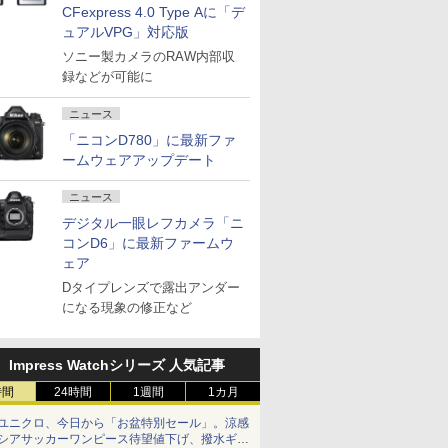
CFexpress 4.0 Type Aに「デ
ュアルVPG」対応版
ソニー製カメラのRAW内部収
録などが可能に
ニュース
「ニコンD780」に最新ファ
ームウェアアップデート
ニュース
デジタル一眼レフカメラ「ニ
コンD6」に最新ファームウ
ェア
Dタイプレンズで露出アンダー
になる現象の修正など
Impress Watchシリーズ 人気記事
時間
24時間
1週間
1カ月
ユニクロ、今日から「お盆特別セール」。涼感
シアサッカーワンピース待望値下げ、撥水ギア