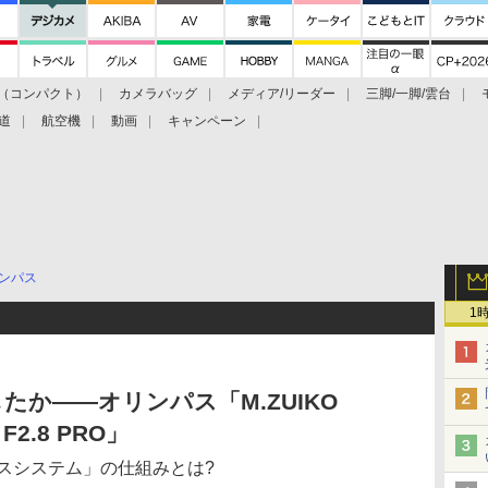
（コンパクト）
カメラバッグ
メディア/リーダー
三脚/一脚/雲台
道
航空機
動画
キャンペーン
ンパス
1
たか――オリンパス「M.ZUIKO
 F2.8 PRO」
カスシステム」の仕組みとは?