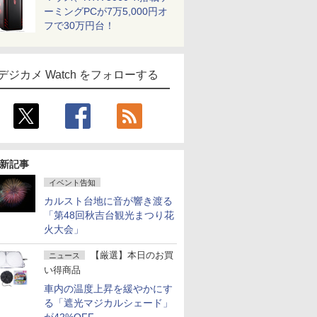
ーミングPCが7万5,000円オ
フで30万円台！
デジカメ Watch をフォローする
新記事
イベント告知
カルスト台地に音が響き渡る
「第48回秋吉台観光まつり花
火大会」
【厳選】本日のお買
ニュース
い得商品
車内の温度上昇を緩やかにす
る「遮光マジカルシェード」