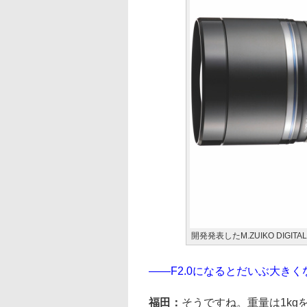
開発発表したM.ZUIKO DIGITA
――F2.0になるとだいぶ大き
福田：
そうですね。重量は1kg