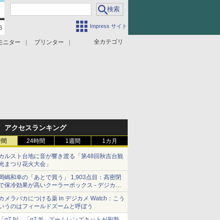
Impress サイト
全カテゴリ
モニター
プリンター
アクセスランキング
時間
24時間
1週間
1カ月
カルスト台地に音が響き渡る「第48回秋吉台観
光まつり花火大会」
岡嶋和幸の「あとで買う」 1,903点目：高密閉
で保冷効果が高いクーラーボックス - デジカメ
Watch
カメラバカにつける薬 in デジカメ Watch：こう
いうのはフィールドズームと呼ぼう
「α7 IV」「α7 III」ズームレンズキットが刷新