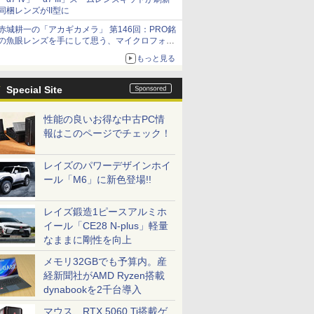
同梱レンズがII型に
赤城耕一の「アカギカメラ」 第146回：PRO銘
の魚眼レンズを手にして思う、マイクロフォー
サーズへの期待と可能性
もっと見る
Special Site
性能の良いお得な中古PC情
報はこのページでチェック！
レイズのパワーデザインホイ
ール「M6」に新色登場!!
レイズ鍛造1ピースアルミホ
イール「CE28 N-plus」軽量
なままに剛性を向上
メモリ32GBでも予算内。産
経新聞社がAMD Ryzen搭載
dynabookを2千台導入
マウス、RTX 5060 Ti搭載ゲ