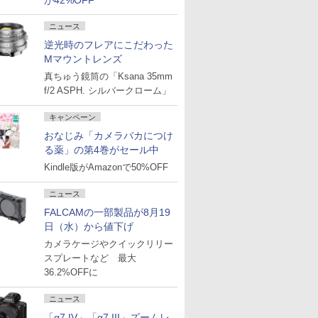
が42%OFF
ニュース
逆光時のフレアにこだわった
Mマウントレンズ
真ちゅう鏡筒の「Ksana 35mm
f/2 ASPH. シルバークローム」
キャンペーン
おなじみ「カメラバカにつけ
る薬」の第4巻がセール中
Kindle版がAmazonで50%OFF
ニュース
FALCAMの一部製品が8月19
日（水）から値下げ
カメラケージやクイックリリー
スプレートなど 最大
36.2%OFFに
ニュース
「α7 IV」「α7 III」ズームレ