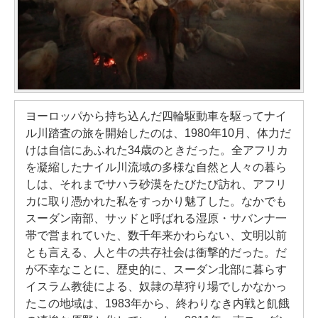
ヨーロッパから持ち込んだ四輪駆動車を駆ってナイ
ル川踏査の旅を開始したのは、1980年10月、体力だ
けは自信にあふれた34歳のときだった。全アフリカ
を凝縮したナイル川流域の多様な自然と人々の暮ら
しは、それまでサハラ砂漠をたびたび訪れ、アフリ
カに取り憑かれた私をすっかり魅了した。なかでも
スーダン南部、サッドと呼ばれる湿原・サバンナ一
帯で営まれていた、数千年来かわらない、文明以前
とも言える、人と牛の共存社会は衝撃的だった。だ
が不幸なことに、歴史的に、スーダン北部に暮らす
イスラム教徒による、奴隷の草狩り場でしかなかっ
たこの地域は、1983年から、終わりなき内戦と飢餓