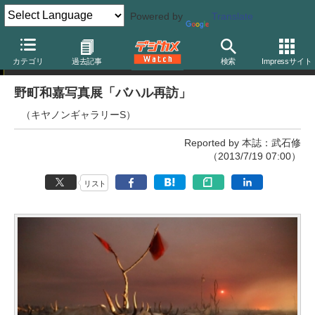
Powered by
Translate
写真展
カテゴリ
過去記事
検索
Impressサイト
野町和嘉写真展「バハル再訪」
（キヤノンギャラリーS）
Reported by 本誌：武石修
（2013/7/19 07:00）
リスト