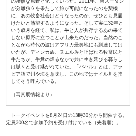
の凄惨な原野と化していった。2011年、南スーダン
が分離独立を果たして旅が可能になったのを契機
に、あの牧畜社会はどうなったのか、ぜひとも見届
けたいと熱望するようになった。そして実に32年と
いう歳月を経て、私は、牛と人が共存するあの果て
しない原野に立つことが出来たのだった。当然のこ
とながら時代の波はアフリカ最奥地にも到達しては
いたが、ディンカ族、ヌエル族と呼ばれる牧畜民と
牛たちが、牛糞の煙るなかで共に生き延びる暮らし
は脈々と受け継がれていた。「バハル」とは、アラ
ビア語で川や海を意味し、この地ではナイル川を指
してそう呼んでいる。
（写真展情報より）
トークイベントを8月24日の13時30分から開催する。
定員300名で参加予約を受け付けている（先着順）。