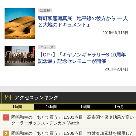
写真展
野町和嘉写真展「地平線の彼方から ― 人
と大地のドキュメント」
2015年6月16日
ニュース
【CP+】「キヤノンギャラリーS 10周年
記念展」記念セレモニーが開催
2013年2月4日
アクセスランキング
1時間
24時間
1週間
1カ月
岡嶋和幸の「あとで買う」 1,903点目：高密閉で保冷効果が高い
クーラーボックス - デジカメ Watch
岡嶋和幸の「あとで買う」 1,905点目：放射冷却素材を採用した