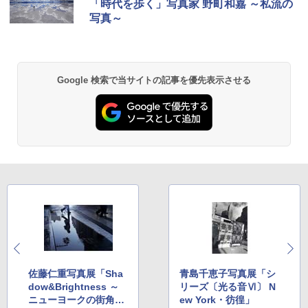
「時代を歩く」写真家 野町和嘉 ～私流の
写真～
Google 検索で当サイトの記事を優先表示させる
佐藤仁重写真展「Sha
青島千恵子写真展「シ
dow&Brightness ～
リーズ〔光る音Ⅵ〕 N
ニューヨークの街角
ew York・彷徨」