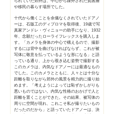
られていた郊外は、中心から疎外された貧困層
や移民の暮らす場所でした。
十代から働くことを余儀なくされていたドアノ
ーは、石版工のディプロマを取得後、19歳で写
真家アンドレ・ヴィニョーの助手になり、1932
年、念願だったローライフレックスを購入しま
す。「カメラを身体の中心で構えるので、撮影
するには背中を曲げなければならず、これが被
写体に敬意を払っているような形になる」と語
っている通り、上から覗き込む姿勢で撮影する
このカメラは、内気なドアノーには最適なもの
でした。このカメラとともに、人々とは十分な
距離を取りながら郊外の風景を精力的に撮り始
めます。「考えようによっては恥ずかしがりも
悪いものではない。内気な性格のおかげで人と
距離を置くことができた。その結果、被写体の
周りに空間が現れ、これこそ私が撮りたいもの
だったのだから」と語っていたドアノーは、決