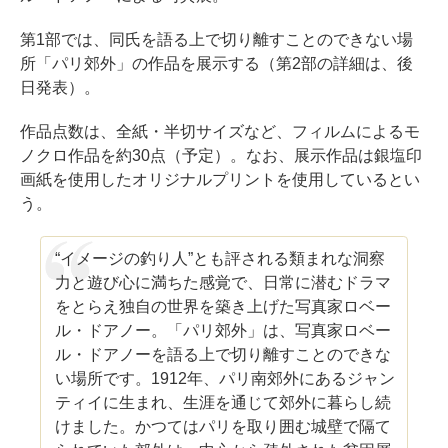
第1部では、同氏を語る上で切り離すことのできない場
所「パリ郊外」の作品を展示する（第2部の詳細は、後
日発表）。
作品点数は、全紙・半切サイズなど、フィルムによるモ
ノクロ作品を約30点（予定）。なお、展示作品は銀塩印
画紙を使用したオリジナルプリントを使用しているとい
う。
“イメージの釣り人”とも評される類まれな洞察
力と遊び心に満ちた感覚で、日常に潜むドラマ
をとらえ独自の世界を築き上げた写真家ロベー
ル・ドアノー。「パリ郊外」は、写真家ロベー
ル・ドアノーを語る上で切り離すことのできな
い場所です。1912年、パリ南郊外にあるジャン
ティイに生まれ、生涯を通じて郊外に暮らし続
けました。かつてはパリを取り囲む城壁で隔て