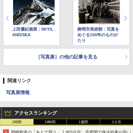
上田優紀個展：SKY/L
静岡市美術館：写真を
AND/SEA
めぐる100年のものが
たり
［写真展］の他の記事を見る
関連リンク
写真展情報
アクセスランキング
1時間
24時間
1週間
1カ月
岡嶋和幸の「あとで買う」 1,903点目：高密閉で保冷効果が高い