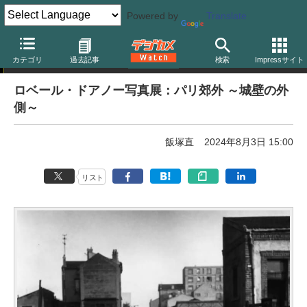
Powered by
Translate
写真展告知
カテゴリ
過去記事
検索
Impressサイト
ロベール・ドアノー写真展：パリ郊外 ～城壁の外
側～
飯塚直
2024年8月3日 15:00
リスト