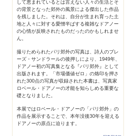
して恵まれているとは言えない人々の生活とそ
の背景となった郊外の風景による傑出した作品
を残しました。それは、自分が生まれ育った土
地と人々に対する愛憎半ばする複雑なドアノー
の心情が反映されたものだったのかもしれませ
ん。
撮りためられたパリ郊外の写真は、詩人のブレ
ーズ・サンドラールの後押しにより、1949年、
ドアノー初の写真集となる『パリ郊外』として
出版されます。「市場価値ゼロ」の烙印を押さ
れた300点の写真が収録された本書は、写真家
ロベール・ドアノーの才能を知らしめる重要な
礎となりました。
本展ではロベール・ドアノーの「パリ郊外」の
作品を展示することで、本年没後30年を迎える
ドアノーの原点に迫ります。