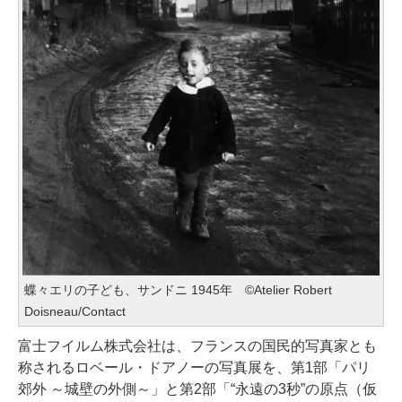
蝶々エリの子ども、サンドニ 1945年 ©Atelier Robert
Doisneau/Contact
富士フイルム株式会社は、フランスの国民的写真家とも
称されるロベール・ドアノーの写真展を、第1部「パリ
郊外 ～城壁の外側～」と第2部「“永遠の3秒”の原点（仮