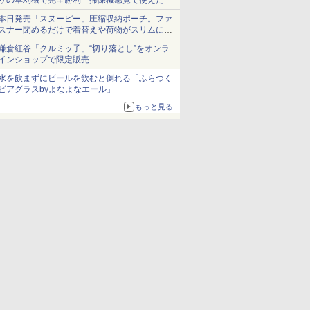
リの草刈機で完全勝利 掃除機感覚で使えた
本日発売「スヌーピー」圧縮収納ポーチ。ファ
スナー閉めるだけで着替えや荷物がスリムにま
とまる
鎌倉紅谷「クルミッ子」“切り落とし”をオンラ
インショップで限定販売
水を飲まずにビールを飲むと倒れる「ふらつく
ビアグラスbyよなよなエール」
もっと見る