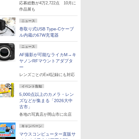
応募総数が4万2,722点 10月に
作品展も
ニュース
巻取り式USB Type-Cケーブ
ル内蔵の67W充電器
ニュース
AF撮影が可能なライカM→キ
ヤノンRFマウントアダプタ
ー
レンズごとのExif記録にも対応
イベント告知
5,000点以上のカメラ・レン
ズなどが集まる「2026大中
古市」
各地の写真店が岡山市に出店
キャンペーン
マウスコンピューター直販サ