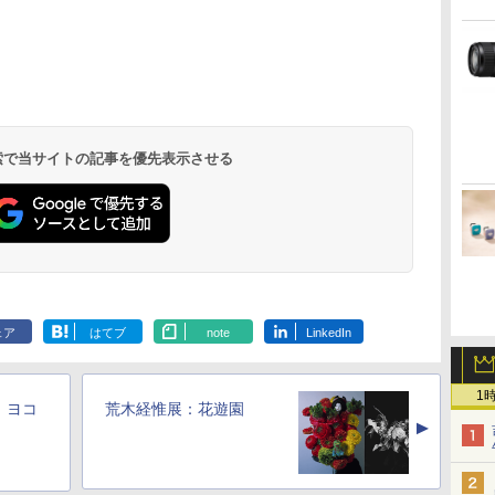
 検索で当サイトの記事を優先表示させる
ェア
はてブ
note
LinkedIn
1
：ヨコ
荒木経惟展：花遊園
▲