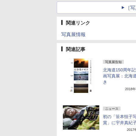
［写
関連リンク
写真展情報
関連記事
写真展告知
北海道150周年
画写真展：北海
き
2018
ニュース
初の「笹本恒子
賞」に宇井真紀
201