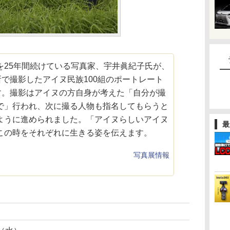
を25年間続けている写真家、宇井眞紀子氏が、
所で撮影したアイヌ民族100組のポートレート
ます。撮影はアイヌの方自身が考えた「自分が撮
で」行われ、次に撮る人物も指名してもらうと
ように進められました。「アイヌらしいアイヌ
最
この時をそれぞれに生きる姿を伝えます。
写真展情報