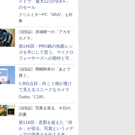
イトで「最大12万円OFF」
のセール
クリエイターPC「DAIV」も対
象
赤城耕一の「アカギ
コラム
カメラ」
第146回：PRO銘の魚眼レン
ズを手にして思う、マイクロ
フォーサーズへの期待と可能
性
岡嶋和幸の「あとで
コラム
買う」
1,902点目：向こう側が透け
て見えるユニークなカメラ
Godox「C100」
写真を巡る、今日の
コラム
読書
第116回：意図を超えた「何
か」が宿る。写真というメデ
ィアの深遠さを伝える本