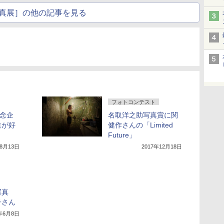
真展］の他の記事を見る
フォトコンテスト
記念企
名取洋之助写真賞に関
道が好
健作さんの「Limited
Future」
年8月13日
2017年12月18日
写真
子さん
7年6月8日