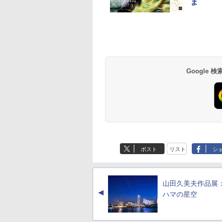
ま
Google
ポスト
リスト
シ
山田久美夫作品展
▲
ハマの星空