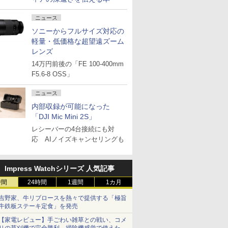
ニュース
ソニーからフルサイズ対応の
軽量・低価格な超望遠ズーム
レンズ
14万円前後の「FE 100-400mm
F5.6-8 OSS」
ニュース
内部収録が可能になった
「DJI Mic Mini 2S」
レシーバーの4台接続にも対
応 AIノイズキャンセリングも
Impress Watchシリーズ 人気記事
時間
24時間
1週間
1カ月
吉野家、牛リブロースを熱々で提供する「極旨
牛鉄板ステーキ定食」を発売
【家電レビュー】手ごわい雑草との戦い、コメ