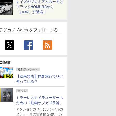
レイズのプレミアムカー向け
ブランドHOMURAから
「2×9R」が登場！
デジカメ Watch をフォローする
新記事
週刊アンケート
【結果発表】撮影旅行でLCC
使っている？
コラム
ミラーレスカメラユーザーの
ための「動画サブカメラ論」
アクションカメラにジンバルカ
メラ……その実質的な違いは？