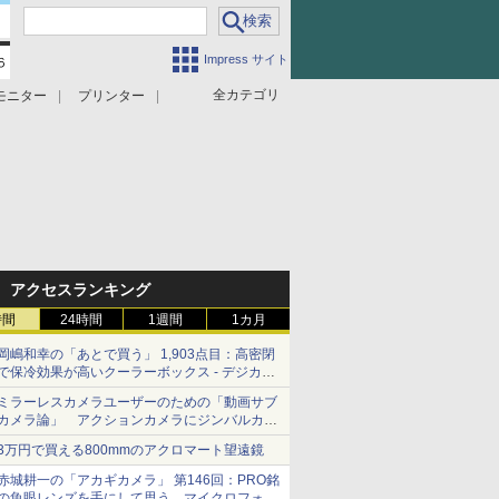
Impress サイト
全カテゴリ
モニター
プリンター
アクセスランキング
時間
24時間
1週間
1カ月
岡嶋和幸の「あとで買う」 1,903点目：高密閉
で保冷効果が高いクーラーボックス - デジカメ
Watch
ミラーレスカメラユーザーのための「動画サブ
カメラ論」 アクションカメラにジンバルカメ
ラ……その実質的な違いは？
3万円で買える800mmのアクロマート望遠鏡
赤城耕一の「アカギカメラ」 第146回：PRO銘
の魚眼レンズを手にして思う、マイクロフォー