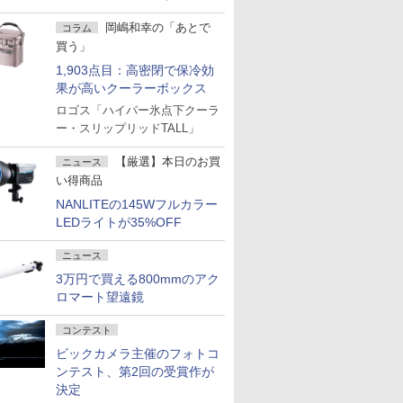
岡嶋和幸の「あとで
コラム
買う」
1,903点目：高密閉で保冷効
果が高いクーラーボックス
ロゴス「ハイパー氷点下クーラ
ー・スリップリッドTALL」
【厳選】本日のお買
ニュース
い得商品
NANLITEの145Wフルカラー
LEDライトが35%OFF
ニュース
3万円で買える800mmのアク
ロマート望遠鏡
コンテスト
ビックカメラ主催のフォトコ
ンテスト、第2回の受賞作が
決定