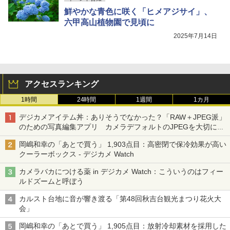
鮮やかな青色に咲く「ヒメアジサイ」、
六甲高山植物園で見頃に
2025年7月14日
アクセスランキング
1時間
24時間
1週間
1カ月
デジカメアイテム丼：ありそうでなかった？「RAW＋JPEG派」
のための写真編集アプリ カメラデフォルトのJPEGを大切にす
る「Filmator」
岡嶋和幸の「あとで買う」 1,903点目：高密閉で保冷効果が高い
クーラーボックス - デジカメ Watch
カメラバカにつける薬 in デジカメ Watch：こういうのはフィー
ルドズームと呼ぼう
カルスト台地に音が響き渡る「第48回秋吉台観光まつり花火大
会」
岡嶋和幸の「あとで買う」 1,905点目：放射冷却素材を採用した