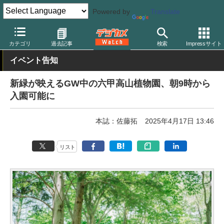
Powered by
Translate
デジカメ Watch
撮影情報
花
カテゴリ
過去記事
検索
Impressサイト
イベント告知
新緑が映えるGW中の六甲高山植物園、朝9時から
入園可能に
本誌：佐藤拓
2025年4月17日 13:46
リスト