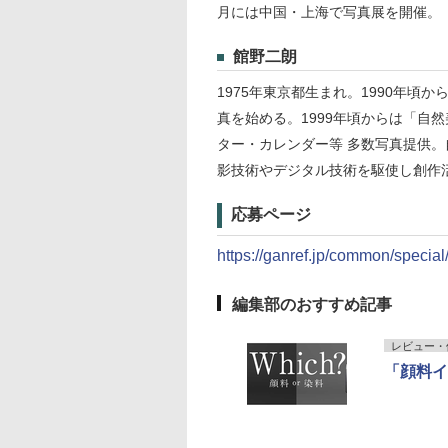
月には中国・上海で写真展を開催。
館野二朗
1975年東京都生まれ。1990年
真を始める。1999年頃からは「自
ター・カレンダー等 多数写真提供
影技術やデジタル技術を駆使し創作
応募ページ
https://ganref.jp/common/specia
編集部のおすすめ記事
レビュー・
「顔料イ