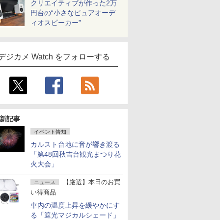
クリエイティブが作った2万
円台の“小さなピュアオーデ
ィオスピーカー”
デジカメ Watch をフォローする
新記事
イベント告知
カルスト台地に音が響き渡る
「第48回秋吉台観光まつり花
火大会」
【厳選】本日のお買
ニュース
い得商品
車内の温度上昇を緩やかにす
る「遮光マジカルシェード」