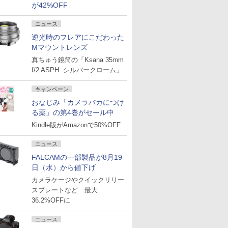
が42%OFF
ニュース
逆光時のフレアにこだわった
Mマウントレンズ
真ちゅう鏡筒の「Ksana 35mm
f/2 ASPH. シルバークローム」
キャンペーン
おなじみ「カメラバカにつけ
る薬」の第4巻がセール中
Kindle版がAmazonで50%OFF
ニュース
FALCAMの一部製品が8月19
日（水）から値下げ
カメラケージやクイックリリー
スプレートなど 最大
36.2%OFFに
ニュース