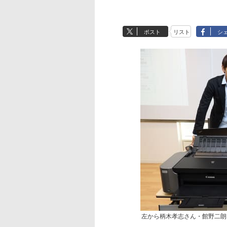
ポスト
リスト
シ
左から柄木孝志さん・館野二朗さん