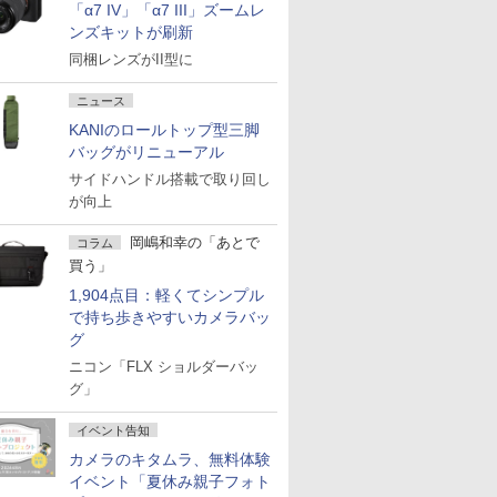
「α7 IV」「α7 III」ズームレ
ンズキットが刷新
同梱レンズがII型に
ニュース
KANIのロールトップ型三脚
バッグがリニューアル
サイドハンドル搭載で取り回し
が向上
岡嶋和幸の「あとで
コラム
買う」
1,904点目：軽くてシンプル
で持ち歩きやすいカメラバッ
グ
ニコン「FLX ショルダーバッ
グ」
イベント告知
カメラのキタムラ、無料体験
イベント「夏休み親子フォト