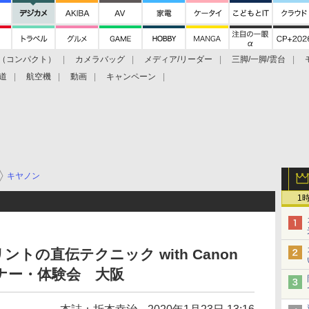
（コンパクト）
カメラバッグ
メディア/リーダー
三脚/一脚/雲台
道
航空機
動画
キャンペーン
キヤノン
1
トの直伝テクニック with Canon
 セミナー・体験会 大阪