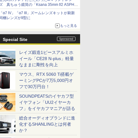
ズ 真ちゅう鏡筒の「Ksana 35mm f/2 ASPH.
シルバークローム」
「α7 IV」「α7 III」ズームレンズキットが刷新
同梱レンズがII型に
もっと見る
Special Site
レイズ鍛造1ピースアルミホ
イール「CE28 N-plus」軽量
なままに剛性を向上
マウス、RTX 5060 Ti搭載ゲ
ーミングPCが7万5,000円オ
フで30万円台！
SOUNDPEATSのイヤカフ型
イヤフォン「UU2イヤーカ
フ」をイヤカフマニアが語る
総合オーディオブランドに進
化するSHANLINGとは何者
か？