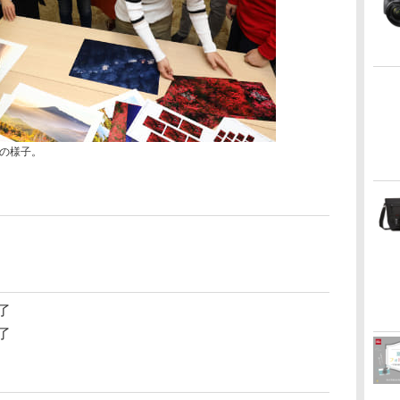
の様子。
了
了