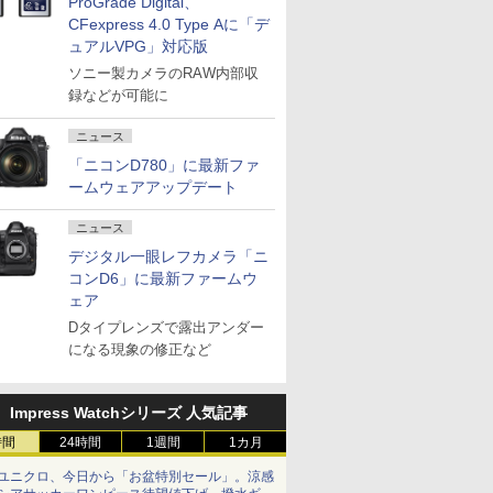
ProGrade Digital、
CFexpress 4.0 Type Aに「デ
ュアルVPG」対応版
ソニー製カメラのRAW内部収
録などが可能に
ニュース
「ニコンD780」に最新ファ
ームウェアアップデート
ニュース
デジタル一眼レフカメラ「ニ
コンD6」に最新ファームウ
ェア
Dタイプレンズで露出アンダー
になる現象の修正など
Impress Watchシリーズ 人気記事
時間
24時間
1週間
1カ月
ユニクロ、今日から「お盆特別セール」。涼感