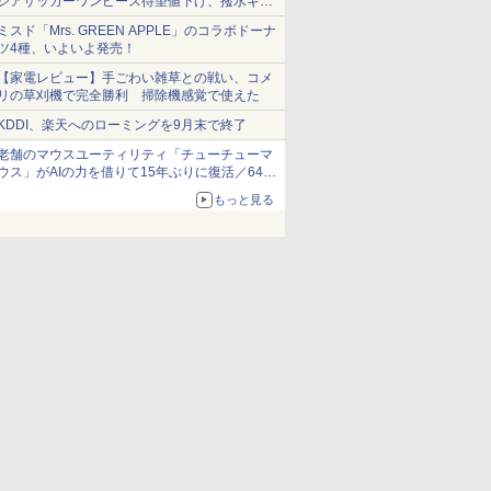
シアサッカーワンピース待望値下げ、撥水ギア
ショーツは1990円に
ミスド「Mrs. GREEN APPLE」のコラボドーナ
ツ4種、いよいよ発売！
【家電レビュー】手ごわい雑草との戦い、コメ
リの草刈機で完全勝利 掃除機感覚で使えた
KDDI、楽天へのローミングを9月末で終了
老舗のマウスユーティリティ「チューチューマ
ウス」がAIの力を借りて15年ぶりに復活／64bit
化、Windows 10/11、「Chrome」も走り回
もっと見る
る。復活記念で2026年末まで500円