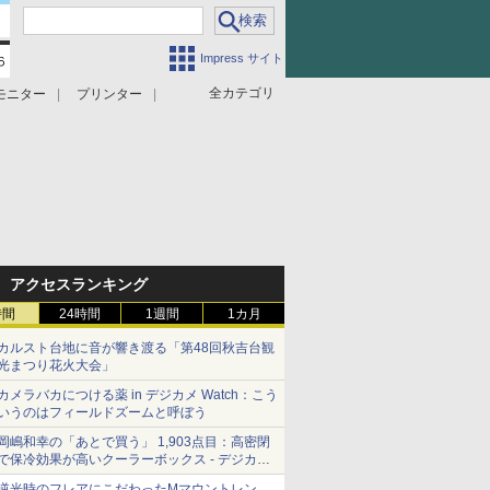
Impress サイト
全カテゴリ
モニター
プリンター
アクセスランキング
時間
24時間
1週間
1カ月
カルスト台地に音が響き渡る「第48回秋吉台観
光まつり花火大会」
カメラバカにつける薬 in デジカメ Watch：こう
いうのはフィールドズームと呼ぼう
岡嶋和幸の「あとで買う」 1,903点目：高密閉
で保冷効果が高いクーラーボックス - デジカメ
Watch
逆光時のフレアにこだわったMマウントレン