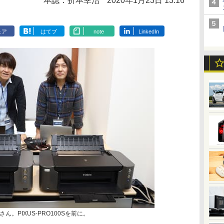
本誌：折本幸治
2020年1月23日 13:16
ェア
はてブ
note
LinkedIn
。PIXUS-PRO100Sを前に。