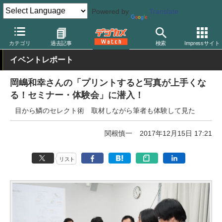
Powered by
Translate
デジカメ Watch
プリント関連
プリンター
キヤノン
カテゴリ
過去記事
検索
Impressサイト
イベントレポート
岡嶋和幸さんの「プリントすると写真が上手くな
る！セミナー・体験会」に潜入！
目から鱗のセレクト術 取材しながら筆者も体験して見た
関根慎一
2017年12月15日 17:21
リスト