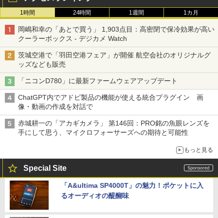
1時間
24時間
1週間
1カ月
岡嶋和幸の「あとで買う」 1,903点目：高密閉で保冷効果が高い
クーラーボックス - デジカメ Watch
茨城空港で「羽田空港フェア」が開催 航空会社のオリジナルグ
ッズなども販売
「ニコンD780」に最新ファームウェアアップデート
ChatGPT内でアドビ製品の機能が使える統合プラグイン 画
像・動画の作成を対話で
赤城耕一の「アカギカメラ」 第146回：PRO銘の魚眼レンズを
手にして思う、マイクロフォーサーズへの期待と可能性
もっと見る
Special Site
「A&ultima SP4000T」の魅力！ポケットに入
るオーディオの醍醐味