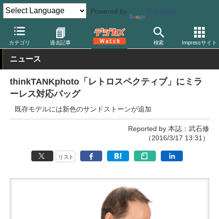
Powered by
Translate
デジカメ Watch
撮影用品
カメラバッグ
シンクタンクフォト
カテゴリ
過去記事
検索
Impressサイト
ニュース
thinkTANKphoto「レトロスペクティブ」にミラ
ーレス対応バッグ
既存モデルには新色のサンドストーンが追加
Reported by 本誌：武石修
（2016/3/17 13:31）
リスト