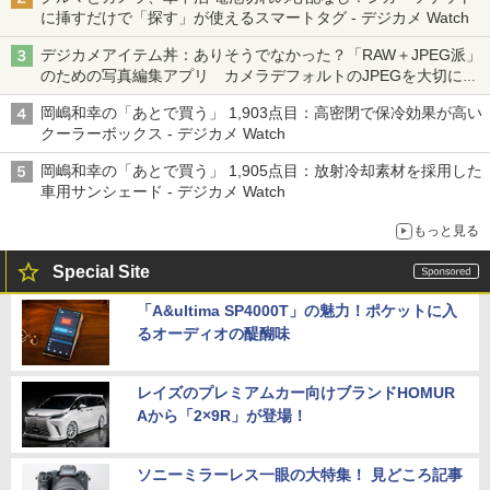
に挿すだけで「探す」が使えるスマートタグ - デジカメ Watch
デジカメアイテム丼：ありそうでなかった？「RAW＋JPEG派」
のための写真編集アプリ カメラデフォルトのJPEGを大切にす
る「Filmator」
岡嶋和幸の「あとで買う」 1,903点目：高密閉で保冷効果が高い
クーラーボックス - デジカメ Watch
岡嶋和幸の「あとで買う」 1,905点目：放射冷却素材を採用した
車用サンシェード - デジカメ Watch
もっと見る
Special Site
「A&ultima SP4000T」の魅力！ポケットに入
るオーディオの醍醐味
レイズのプレミアムカー向けブランドHOMUR
Aから「2×9R」が登場！
ソニーミラーレス一眼の大特集！ 見どころ記事