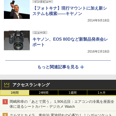
インタビュー
【フォトキナ】現行マウントに加え新シ
ステムも模索――キヤノン
2014年9月18日
ニュース
キヤノン、EOS 80Dなど新製品発表会レ
ポート
2016年2月18日
もっと関連記事を見る
アクセスランキング
1時間
24時間
1週間
1カ月
岡嶋和幸の「あとで買う」 1,906点目：エアコンの冷風を座面全
体に送るシートカバー - デジカメ Watch
クルマとカメラ、車中泊 電池切れの心配なし！シガーソケット