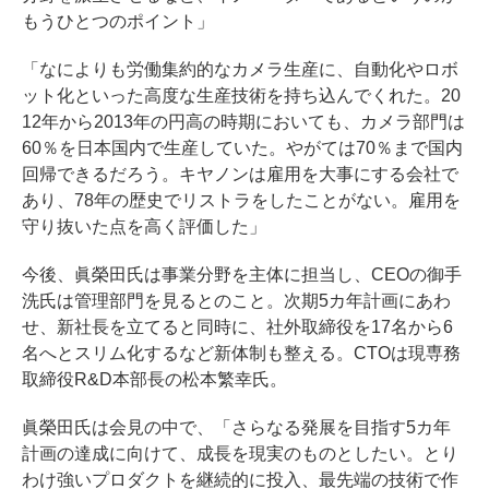
もうひとつのポイント」
「なによりも労働集約的なカメラ生産に、自動化やロボ
ット化といった高度な生産技術を持ち込んでくれた。20
12年から2013年の円高の時期においても、カメラ部門は
60％を日本国内で生産していた。やがては70％まで国内
回帰できるだろう。キヤノンは雇用を大事にする会社で
あり、78年の歴史でリストラをしたことがない。雇用を
守り抜いた点を高く評価した」
今後、眞榮田氏は事業分野を主体に担当し、CEOの御手
洗氏は管理部門を見るとのこと。次期5カ年計画にあわ
せ、新社長を立てると同時に、社外取締役を17名から6
名へとスリム化するなど新体制も整える。CTOは現専務
取締役R&D本部長の松本繁幸氏。
眞榮田氏は会見の中で、「さらなる発展を目指す5カ年
計画の達成に向けて、成長を現実のものとしたい。とり
わけ強いプロダクトを継続的に投入、最先端の技術で作