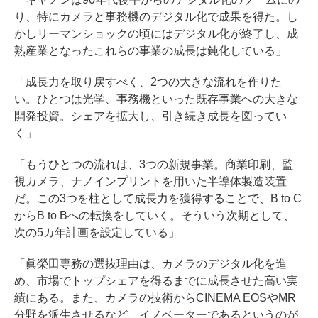
り、特にカメラと事務機のデジタル化で成果を得た。し
かしリーマンショックの頃にはデジタル化が終了し、成
熟産業となったこれらの事業の成長は鈍化している」
「成長力を取り戻すべく、2つの大きな流れを作りた
い。ひとつは光学、事務機といった既存事業への大きな
開発投資。シェアを拡大し、引き続き成長を図ってい
く」
「もうひとつの流れは、3つの新規事業。商業印刷、監
視カメラ、ナノインプリントを用いた半導体製造装置
だ。この3つを柱として成長力を獲得することで、B to C
からB to Bへの転換をしていく。そういう次期として、
次の5カ年計画を設定している」
「眞榮田専務の選抜理由は、カメラのデジタル化を進
め、市場でトップシェアを得るまでに成長させた高い実
績にある。また、カメラの技術からCINEMA EOSやMR
分野を派生させるなど、イノベーターであるというのが