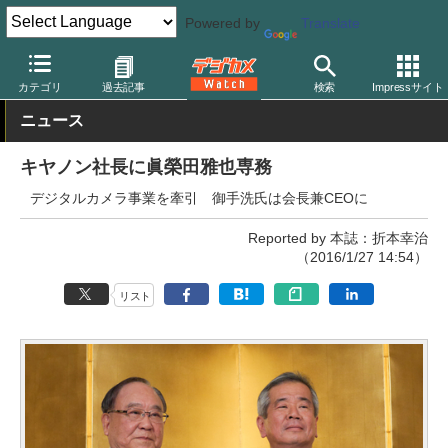
Powered by
Translate
デジカメ Watch
業界動向
企業
カテゴリ
過去記事
検索
Impressサイト
ニュース
キヤノン社長に眞榮田雅也専務
デジタルカメラ事業を牽引 御手洗氏は会長兼CEOに
Reported by 本誌：折本幸治
（2016/1/27 14:54）
リスト