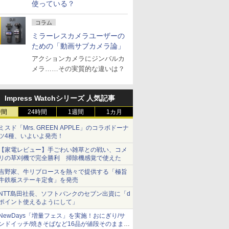
使っている？
コラム
ミラーレスカメラユーザーの
ための「動画サブカメラ論」
アクションカメラにジンバルカ
メラ……その実質的な違いは？
Impress Watchシリーズ 人気記事
時間
24時間
1週間
1カ月
ミスド「Mrs. GREEN APPLE」のコラボドーナ
ツ4種、いよいよ発売！
【家電レビュー】手ごわい雑草との戦い、コメ
リの草刈機で完全勝利 掃除機感覚で使えた
吉野家、牛リブロースを熱々で提供する「極旨
牛鉄板ステーキ定食」を発売
NTT島田社長、ソフトバンクのセブン出資に「d
ポイント使えるようにして」
NewDays「増量フェス」を実施！おにぎり/サ
ンドイッチ/焼きそばなど16品が値段そのままで