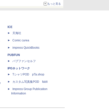
ボリュームアップ
もっと見る
ICE
天海社
ス
Comic curea
impress QuickBooks
PUBFUN
パブファンセルフ
IPGネットワーク
TシャツPOD pTa.shop
カスタム写真集POD fabli
e
Impress Group Publication
Information