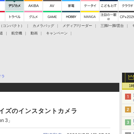
（コンパクト）
カメラバッグ
メディア/リーダー
三脚/一脚/雲台
道
航空機
動画
キャンペーン
メラ
1
らサイズのインスタントカメラ
ion 3」