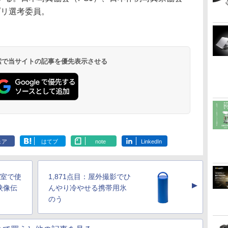
プリ選考委員。
 検索で当サイトの記事を優先表示させる
ェア
はてブ
note
LinkedIn
教室で使
1,871点目：屋外撮影でひ
▲
映像伝
んやり冷やせる携帯用氷
のう