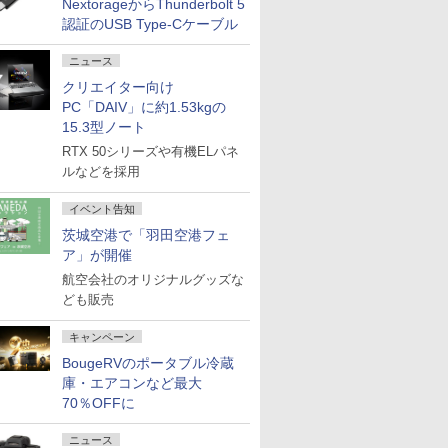
NextorageからThunderbolt 5
認証のUSB Type-Cケーブル
ニュース
クリエイター向け
PC「DAIV」に約1.53kgの
15.3型ノート
RTX 50シリーズや有機ELパネ
ルなどを採用
イベント告知
茨城空港で「羽田空港フェ
ア」が開催
航空会社のオリジナルグッズな
ども販売
キャンペーン
BougeRVのポータブル冷蔵
庫・エアコンなど最大
70％OFFに
ニュース