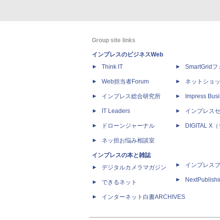
Group site links
インプレスのビジネスWeb
Think IT
SmartGri
Web担当者Forum
ネットショ
インプレス総合研究所
Impress Busi
IT Leaders
インプレス
ドローンジャーナル
DIGITAL
ネッ担お悩み相談室
インプレスの本と雑誌
インプレス
デジタルカメラマガジン
NextPublish
できるネット
インターネット白書ARCHIVES