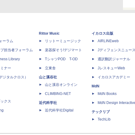
Rittor Music
イカロス出版
dフォーラム
リットーミュージック
AIRLINEweb
ップ担当者フォーラム
楽器探そう!デジマート
Jディフェンスニュー
ness Library
TシャツPOD T-OD
通訳翻訳ジャーナル
セミナー
立東舎
JレスキューWeb
 X（デジタルクロス）
山と溪谷社
イカロスアカデミー
山と溪谷オンライン
MdN
CLIMBING-NET
MdN Books
ブックス
近代科学社
MdN Design Interactiv
ing
近代科学社Digital
テックリブ
TechLib