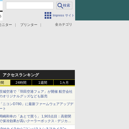
Impress サイト
全カテゴリ
モニター
プリンター
アクセスランキング
時間
24時間
1週間
1カ月
茨城空港で「羽田空港フェア」が開催 航空会社
のオリジナルグッズなども販売
「ニコンD780」に最新ファームウェアアップデ
ート
岡嶋和幸の「あとで買う」 1,903点目：高密閉
で保冷効果が高いクーラーボックス - デジカメ
Watch
Vlogカメラから“コンパクトシネマカメラ”へ…