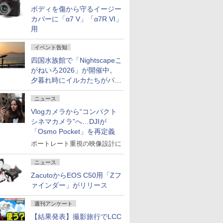
ボディを傷から守るイージー
カバーに「α7 V」「α7R VI」
用
イベント告知
四国水族館で「Nightscapeこ
がねいろ2026」が開催中。
夕暮れ時にイルカたちがパフ
ォーマンスを繰り広げる
ニュース
Vlogカメラから“コンパクト
シネマカメラ”へ…DJIが
「Osmo Pocket」を再定義
ポートレート重視の映像設計に
ニュース
ZacutoからEOS C50用「Zフ
ァインダー」がリリース
週刊アンケート
【結果発表】撮影旅行でLCC