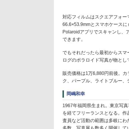
対応フィルムはスクエアフォーマットの
66.6×53.9mmとスマホケ
Polaroidアプリでスキャン
できます。
でもそれだったら最初からスマ
ログのポラロイド写真が物とし
販売価格は1万6,880円前後
ク、パープル、ライトブルー、
岡嶋和幸
1967年福岡県生まれ。東京写
を経てフリーランスとなる。作
査員など活動の範囲は多岐にわ
多数。写真展も数多く開催して