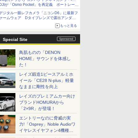
DJIが「Osmo Pocket」を再定義 ポートレート
重視の映像設計に
デジタル一眼レフカメラ「ニコンD6」に最新フ
ァームウェア Dタイプレンズで露出アンダー
になる現象の修正など
もっと見る
Special Site
鳥肌ものの「DENON
HOME」サウンドを体感し
た！
レイズ鍛造1ピースアルミホ
イール「CE28 N-plus」軽量
なままに剛性を向上
レイズのプレミアムカー向け
ブランドHOMURAから
「2×9R」が登場！
エントリーなのに脅威の実
力!「Osprey」Noble Audioワ
イヤレスイヤフォン4機種を
一気に聴く