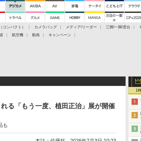
（コンパクト）
カメラバッグ
メディア/リーダー
三脚/一脚/雲台
道
航空機
動画
キャンペーン
1
られる「もう一度、植田正治」展が開催
品も
本誌：佐藤拓
2026年7月3日 10:23