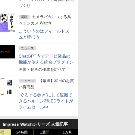
づくり
カメラバカにつける薬
漫画
in デジカメ Watch
こういうのはフィールドズー
ムと呼ぼう
ニュース
ChatGPT内でアドビ製品の
機能が使える統合プラグイン
画像・動画の作成を対話で
【厳選】本日のお買
ニュース
い得商品
“ぐるぐる巻き”にして運搬で
きるバルーン型LEDライトが
タイムセール中
Impress Watchシリーズ 人気記事
時間
24時間
1週間
1カ月