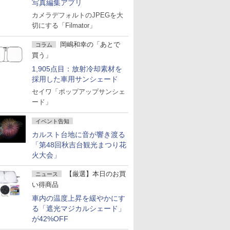
写真編集アプリ
カメラデフォルトのJPEGを大
切にする「Filmator」
岡嶋和幸の「あとで
コラム
買う」
1,905点目：放射冷却素材を
採用した車用サンシェード
セイワ「ポップアップサンシェ
ード」
イベント告知
カルスト台地に音が響き渡る
「第48回秋吉台観光まつり花
火大会」
【厳選】本日のお買
ニュース
い得商品
車内の温度上昇を緩やかにす
る「遮光マジカルシェード」
が42%OFF