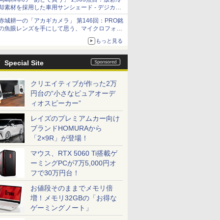
却素材を採用した車用サンシェード - デジカメ
Watch
赤城耕一の「アカギカメラ」 第146回：PRO銘
の魚眼レンズを手にして思う、マイクロフォー
サーズへの期待と可能性
もっと見る
Special Site
クリエイティブが作った2万
円台の“小さなピュアオーデ
ィオスピーカー”
レイズのプレミアムカー向け
ブランドHOMURAから
「2×9R」が登場！
マウス、RTX 5060 Ti搭載ゲ
ーミングPCが7万5,000円オ
フで30万円台！
お値段そのままでメモリ倍
増！メモリ32GBの「お得な
ゲーミングノート」