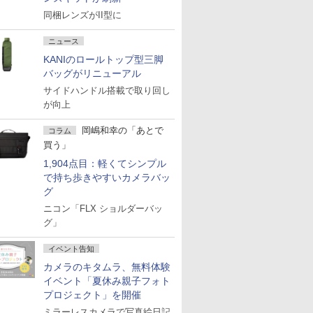
同梱レンズがII型に
ニュース
KANIのロールトップ型三脚
バッグがリニューアル
サイドハンドル搭載で取り回し
が向上
岡嶋和幸の「あとで
コラム
買う」
1,904点目：軽くてシンプル
で持ち歩きやすいカメラバッ
グ
ニコン「FLX ショルダーバッ
グ」
イベント告知
カメラのキタムラ、無料体験
イベント「夏休み親子フォト
プロジェクト」を開催
ミラーレスカメラで写真絵日記