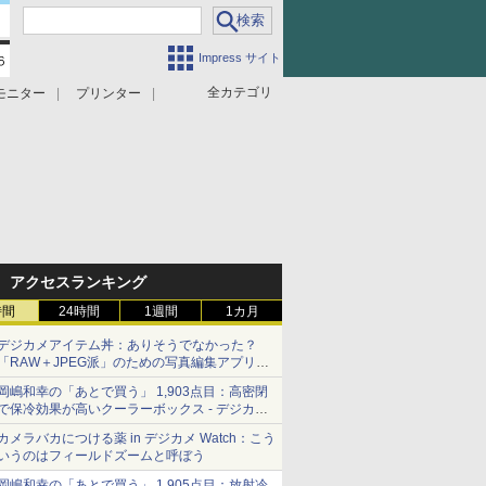
Impress サイト
全カテゴリ
モニター
プリンター
アクセスランキング
時間
24時間
1週間
1カ月
デジカメアイテム丼：ありそうでなかった？
「RAW＋JPEG派」のための写真編集アプリ
カメラデフォルトのJPEGを大切にする
岡嶋和幸の「あとで買う」 1,903点目：高密閉
「Filmator」
で保冷効果が高いクーラーボックス - デジカメ
Watch
カメラバカにつける薬 in デジカメ Watch：こう
いうのはフィールドズームと呼ぼう
岡嶋和幸の「あとで買う」 1,905点目：放射冷