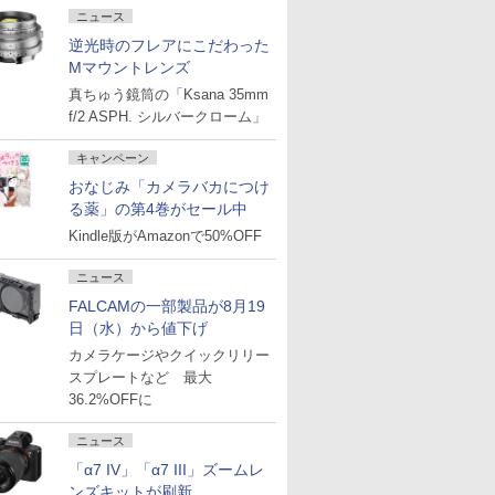
ニュース
逆光時のフレアにこだわった
Mマウントレンズ
真ちゅう鏡筒の「Ksana 35mm
f/2 ASPH. シルバークローム」
キャンペーン
おなじみ「カメラバカにつけ
る薬」の第4巻がセール中
Kindle版がAmazonで50%OFF
ニュース
FALCAMの一部製品が8月19
日（水）から値下げ
カメラケージやクイックリリー
スプレートなど 最大
36.2%OFFに
ニュース
「α7 IV」「α7 III」ズームレ
ンズキットが刷新