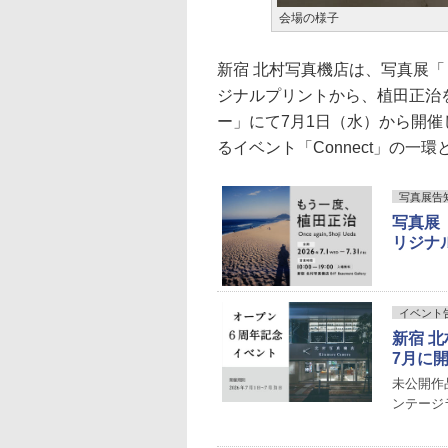
会場の様子
新宿 北村写真機店は、写真展
ジナルプリントから、植田正治
ー」にて7月1日（水）から開
るイベント「Connect」の一
写真展告
写真展
リジナ
イベント
新宿 北
7月に
未公開作
ンテージ