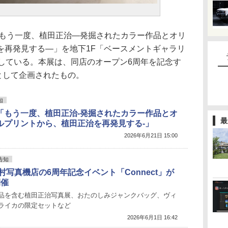
「もう一度、植田正治―発掘されたカラー作品とオリ
を再発見する―」を地下1F「ベースメントギャラリ
催している。本展は、同店のオープン6周年を記念す
環として企画されたもの。
知
「もう一度、植田正治-発掘されたカラー作品とオ
最
ルプリントから、植田正治を再発見する-」
2026年6月21日 15:00
告知
村写真機店の6周年記念イベント「Connect」が
開催
品を含む植田正治写真展、おたのしみジャンクバッグ、ヴィ
ライカの限定セットなど
2026年6月1日 16:42