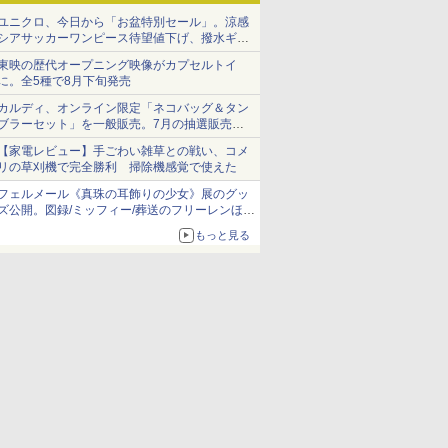
ユニクロ、今日から「お盆特別セール」。涼感
シアサッカーワンピース待望値下げ、撥水ギア
ショーツは1990円に
東映の歴代オープニング映像がカプセルトイ
に。全5種で8月下旬発売
カルディ、オンライン限定「ネコバッグ＆タン
ブラーセット」を一般販売。7月の抽選販売の
当選無効分
【家電レビュー】手ごわい雑草との戦い、コメ
リの草刈機で完全勝利 掃除機感覚で使えた
フェルメール《真珠の耳飾りの少女》展のグッ
ズ公開。図録/ミッフィー/葬送のフリーレンほ
か、注目ブランドコラボが実現
もっと見る