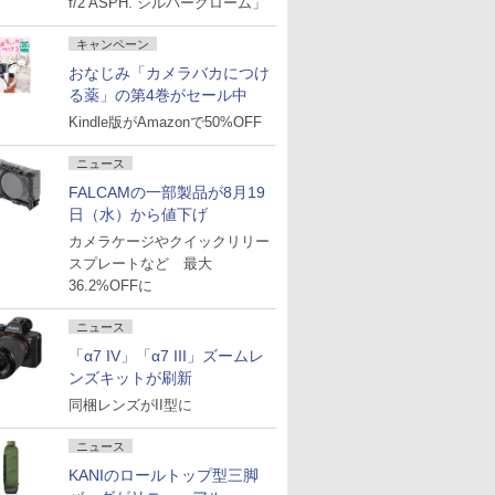
f/2 ASPH. シルバークローム」
キャンペーン
おなじみ「カメラバカにつけ
る薬」の第4巻がセール中
Kindle版がAmazonで50%OFF
ニュース
FALCAMの一部製品が8月19
日（水）から値下げ
カメラケージやクイックリリー
スプレートなど 最大
36.2%OFFに
ニュース
「α7 IV」「α7 III」ズームレ
ンズキットが刷新
同梱レンズがII型に
ニュース
KANIのロールトップ型三脚