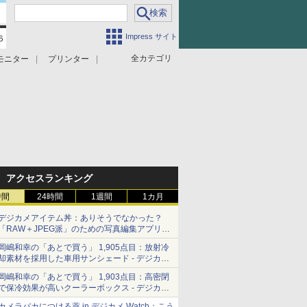
Impress サイト
全カテゴリ
モニター
プリンター
アクセスランキング
時間
24時間
1週間
1カ月
デジカメアイテム丼：ありそうでなかった？
「RAW＋JPEG派」のための写真編集アプリ
カメラデフォルトのJPEGを大切にする
岡嶋和幸の「あとで買う」 1,905点目：放射冷
「Filmator」
却素材を採用した車用サンシェード - デジカメ
Watch
岡嶋和幸の「あとで買う」 1,903点目：高密閉
で保冷効果が高いクーラーボックス - デジカメ
Watch
カメラバカにつける薬 in デジカメ Watch：こう