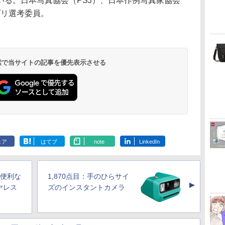
いる。日本写真協会（PSJ）、日本作例写真家協会
プリ選考委員。
 検索で当サイトの記事を優先表示させる
ェア
はてブ
note
LinkedIn
に便利な
1,870点目：手のひらサイ
▲
ヤレス
ズのインスタントカメラ