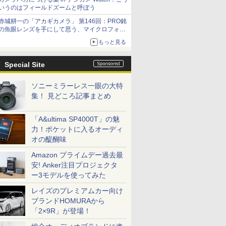
いうのはフィールドズームと呼ぼう
赤城耕一の「アカギカメラ」 第146回：PRO銘
の魚眼レンズを手にして思う、マイクロフォー
サーズへの期待と可能性
もっと見る
Special Site
ソニーミラーレス一眼の大特
集！ 見どころ記事まとめ
「A&ultima SP4000T」の魅
力！ポケットに入るオーディ
オの醍醐味
Amazon プライムデー過去最
安! Anker注目プロジェクタ
ー3モデルを使ってみた
レイズのプレミアムカー向け
ブランドHOMURAから
「2×9R」が登場！