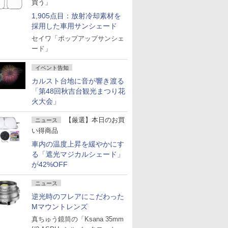
買う」
1,905点目：放射冷却素材を
採用した車用サンシェード
セイワ「ポップアップサンシェ
ード」
イベント告知
カルスト台地に音が響き渡る
「第48回秋吉台観光まつり花
火大会」
【厳選】本日のお買
ニュース
い得商品
車内の温度上昇を緩やかにす
る「遮光マジカルシェード」
が42%OFF
ニュース
逆光時のフレアにこだわった
Mマウントレンズ
真ちゅう鏡筒の「Ksana 35mm