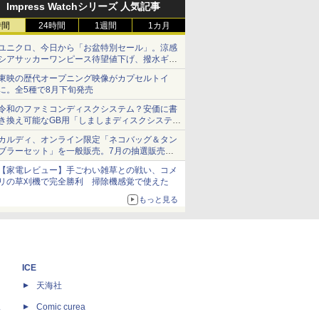
Impress Watchシリーズ 人気記事
時間
24時間
1週間
1カ月
ユニクロ、今日から「お盆特別セール」。涼感
シアサッカーワンピース待望値下げ、撥水ギア
ショーツは1990円に
東映の歴代オープニング映像がカプセルトイ
に。全5種で8月下旬発売
令和のファミコンディスクシステム？安価に書
き換え可能なGB用「しましまディスクシステ
ム」
カルディ、オンライン限定「ネコバッグ＆タン
ブラーセット」を一般販売。7月の抽選販売の
当選無効分
【家電レビュー】手ごわい雑草との戦い、コメ
リの草刈機で完全勝利 掃除機感覚で使えた
もっと見る
ICE
天海社
ス
Comic curea