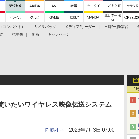
（コンパクト）
カメラバッグ
メディア/リーダー
三脚/一脚/雲台
道
航空機
動画
キャンペーン
1
室で使いたいワイヤレス映像伝送システム
岡嶋和幸
2026年7月3日 07:00