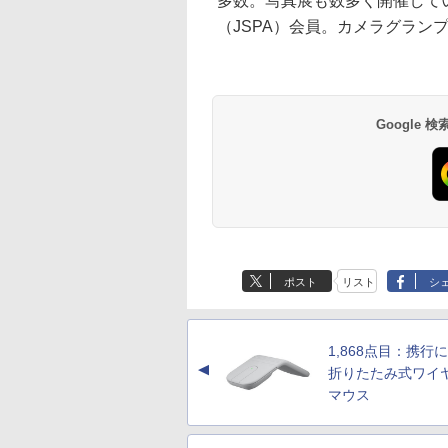
多数。写真展も数多く開催して
（JSPA）会員。カメラグラン
Google
ポスト
リスト
シ
1,868点目：携行
▲
折りたたみ式ワイ
マウス