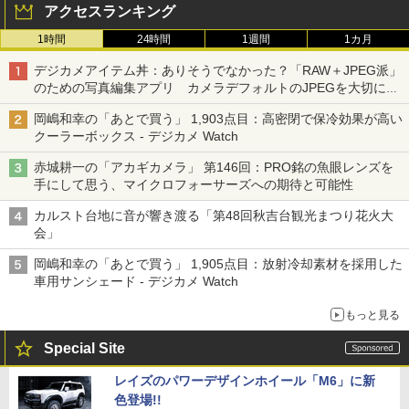
アクセスランキング
1時間
24時間
1週間
1カ月
デジカメアイテム丼：ありそうでなかった？「RAW＋JPEG派」
のための写真編集アプリ カメラデフォルトのJPEGを大切にす
る「Filmator」
岡嶋和幸の「あとで買う」 1,903点目：高密閉で保冷効果が高い
クーラーボックス - デジカメ Watch
赤城耕一の「アカギカメラ」 第146回：PRO銘の魚眼レンズを
手にして思う、マイクロフォーサーズへの期待と可能性
カルスト台地に音が響き渡る「第48回秋吉台観光まつり花火大
会」
岡嶋和幸の「あとで買う」 1,905点目：放射冷却素材を採用した
車用サンシェード - デジカメ Watch
もっと見る
Special Site
レイズのパワーデザインホイール「M6」に新
色登場!!