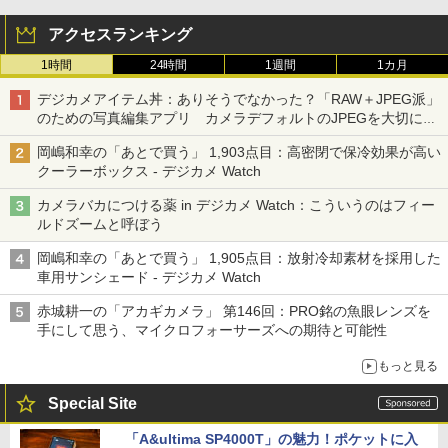
アクセスランキング
1時間
24時間
1週間
1カ月
デジカメアイテム丼：ありそうでなかった？「RAW＋JPEG派」
のための写真編集アプリ カメラデフォルトのJPEGを大切にす
る「Filmator」
岡嶋和幸の「あとで買う」 1,903点目：高密閉で保冷効果が高い
クーラーボックス - デジカメ Watch
カメラバカにつける薬 in デジカメ Watch：こういうのはフィー
ルドズームと呼ぼう
岡嶋和幸の「あとで買う」 1,905点目：放射冷却素材を採用した
車用サンシェード - デジカメ Watch
赤城耕一の「アカギカメラ」 第146回：PRO銘の魚眼レンズを
手にして思う、マイクロフォーサーズへの期待と可能性
もっと見る
Special Site
「A&ultima SP4000T」の魅力！ポケットに入