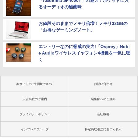
「A&ultima SP4000T」の魅力！ポケットに入
るオーディオの醍醐味
お値段そのままでメモリ倍増！メモリ32GBの
「お得なゲーミングノート」
エントリーなのに脅威の実力!「Osprey」Nobl
e Audioワイヤレスイヤフォン4機種を一気に聴
く
本サイトのご利用について
お問い合わせ
広告掲載のご案内
編集部へのご連絡
プライバシーポリシー
会社概要
インプレスグループ
特定商取引法に基づく表示