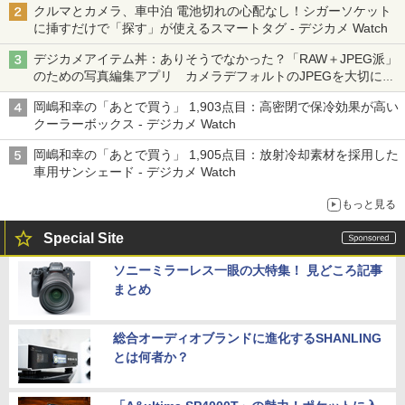
クルマとカメラ、車中泊 電池切れの心配なし！シガーソケット
に挿すだけで「探す」が使えるスマートタグ - デジカメ Watch
デジカメアイテム丼：ありそうでなかった？「RAW＋JPEG派」
のための写真編集アプリ カメラデフォルトのJPEGを大切にす
る「Filmator」
岡嶋和幸の「あとで買う」 1,903点目：高密閉で保冷効果が高い
クーラーボックス - デジカメ Watch
岡嶋和幸の「あとで買う」 1,905点目：放射冷却素材を採用した
車用サンシェード - デジカメ Watch
もっと見る
Special Site
ソニーミラーレス一眼の大特集！ 見どころ記事
まとめ
総合オーディオブランドに進化するSHANLING
とは何者か？