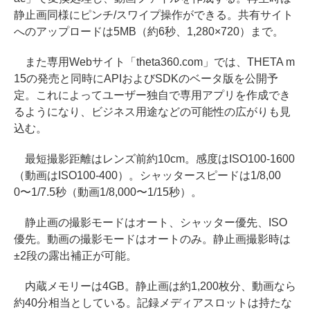
静止画同様にピンチ/スワイプ操作ができる。共有サイト
へのアップロードは5MB（約6秒、1,280×720）まで。
また専用Webサイト「theta360.com」では、THETA m
15の発売と同時にAPIおよびSDKのベータ版を公開予
定。これによってユーザー独自で専用アプリを作成でき
るようになり、ビジネス用途などの可能性の広がりも見
込む。
最短撮影距離はレンズ前約10cm。感度はISO100-1600
（動画はISO100-400）。シャッタースピードは1/8,00
0〜1/7.5秒（動画1/8,000〜1/15秒）。
静止画の撮影モードはオート、シャッター優先、ISO
優先。動画の撮影モードはオートのみ。静止画撮影時は
±2段の露出補正が可能。
内蔵メモリーは4GB。静止画は約1,200枚分、動画なら
約40分相当としている。記録メディアスロットは持たな