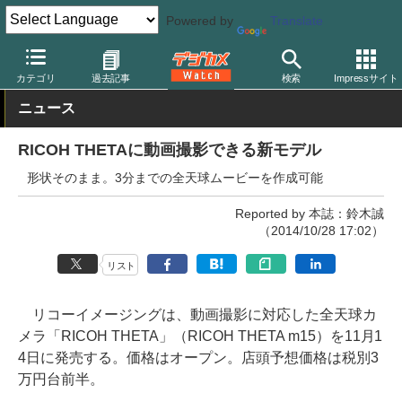
Powered by
Translate
デジカメ Watch
カメラ
レンズ一体型（コンパクト）カメラ
リ
カテゴリ
過去記事
検索
Impressサイト
ニュース
RICOH THETAに動画撮影できる新モデル
形状そのまま。3分までの全天球ムービーを作成可能
Reported by 本誌：鈴木誠
（2014/10/28 17:02）
リスト
リコーイメージングは、動画撮影に対応した全天球カ
メラ「RICOH THETA」（RICOH THETA m15）を11月1
4日に発売する。価格はオープン。店頭予想価格は税別3
万円台前半。