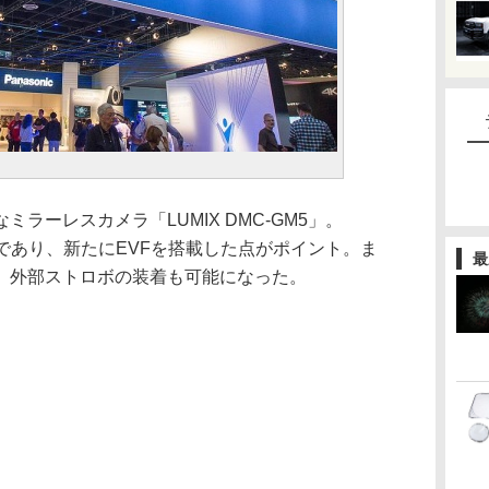
ラーレスカメラ「LUMIX DMC-GM5」。
後継機であり、新たにEVFを搭載した点がポイント。ま
最
、外部ストロボの装着も可能になった。