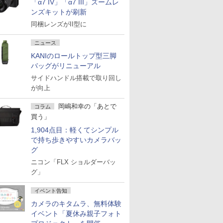
「α7 IV」「α7 III」ズームレ
ンズキットが刷新
同梱レンズがII型に
ニュース
KANIのロールトップ型三脚
バッグがリニューアル
サイドハンドル搭載で取り回し
が向上
岡嶋和幸の「あとで
コラム
買う」
1,904点目：軽くてシンプル
で持ち歩きやすいカメラバッ
グ
ニコン「FLX ショルダーバッ
グ」
イベント告知
カメラのキタムラ、無料体験
イベント「夏休み親子フォト