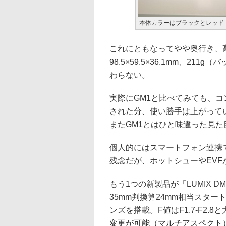
本体カラーはブラックとレッド
これにともなってやや奥行き、
98.5×59.5×36.1mm、2
わらない。
実際にGM1と比べてみても、コ
された分、使い勝手は上がって
またGM1とはひと味違った見た
個人的にはスマートフォン連携
残念だが、ホットシューやEVF
もう1つの新製品が「LUMIX D
35mm判換算24mm相当スタートの光
ンズを搭載。F値はF1.7-F2
変更が可能（マルチアスペクト