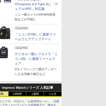
CFexpress 4.0 Type Aに「デ
ュアルVPG」対応版
ソニー製カメラのRAW内部収
録などが可能に
ニュース
「ニコンD780」に最新ファ
ームウェアアップデート
ニュース
デジタル一眼レフカメラ「ニ
コンD6」に最新ファームウ
ェア
Dタイプレンズで露出アンダー
になる現象の修正など
Impress Watchシリーズ 人気記事
時間
24時間
1週間
1カ月
ユニクロ、今日から「お盆特別セール」。涼感
シアサッカーワンピース待望値下げ、撥水ギア