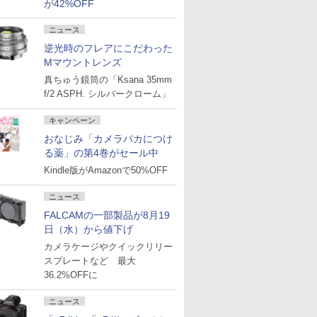
が42%OFF
ニュース
逆光時のフレアにこだわった
Mマウントレンズ
真ちゅう鏡筒の「Ksana 35mm
f/2 ASPH. シルバークローム」
キャンペーン
おなじみ「カメラバカにつけ
る薬」の第4巻がセール中
Kindle版がAmazonで50%OFF
ニュース
FALCAMの一部製品が8月19
日（水）から値下げ
カメラケージやクイックリリー
スプレートなど 最大
36.2%OFFに
ニュース