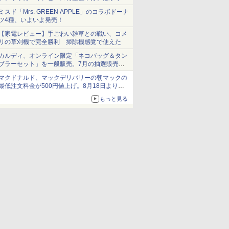
ショーツは1990円に
ミスド「Mrs. GREEN APPLE」のコラボドーナ
ツ4種、いよいよ発売！
【家電レビュー】手ごわい雑草との戦い、コメ
リの草刈機で完全勝利 掃除機感覚で使えた
カルディ、オンライン限定「ネコバッグ＆タン
ブラーセット」を一般販売。7月の抽選販売の
当選無効分
マクドナルド、マックデリバリーの朝マックの
最低注文料金が500円値上げ。8月18日より
1,500円から受付
もっと見る