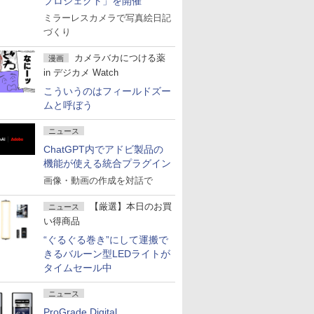
プロジェクト」を開催
ミラーレスカメラで写真絵日記
づくり
カメラバカにつける薬
漫画
in デジカメ Watch
こういうのはフィールドズー
ムと呼ぼう
ニュース
ChatGPT内でアドビ製品の
機能が使える統合プラグイン
画像・動画の作成を対話で
【厳選】本日のお買
ニュース
い得商品
“ぐるぐる巻き”にして運搬で
きるバルーン型LEDライトが
タイムセール中
ニュース
ProGrade Digital、