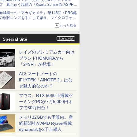
ズ 真ちゅう鏡筒の「Ksana 35mm f/2 ASPH.
シルバークローム」
赤城耕一の「アカギカメラ」 第146回：PRO銘
の魚眼レンズを手にして思う、マイクロフォー
サーズへの期待と可能性
もっと見る
Special Site
レイズのプレミアムカー向け
ブランドHOMURAから
「2×9R」が登場！
AIスマートノートの
iFLYTEK「AINOTE 2」はな
ぜ魅力的なのか？
マウス、RTX 5060 Ti搭載ゲ
ーミングPCが7万5,000円オ
フで30万円台！
メモリ32GBでも予算内。産
経新聞社がAMD Ryzen搭載
dynabookを2千台導入