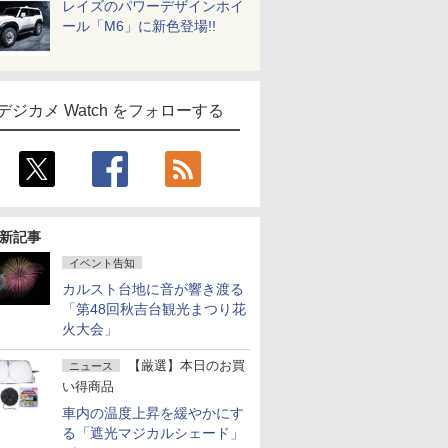
レイズのパワーデザインホイ
ール「M6」に新色登場!!
デジカメ Watch をフォローする
新記事
イベント告知
カルスト台地に音が響き渡る
「第48回秋吉台観光まつり花
火大会」
【厳選】本日のお買
ニュース
い得商品
車内の温度上昇を緩やかにす
る「遮光マジカルシェード」