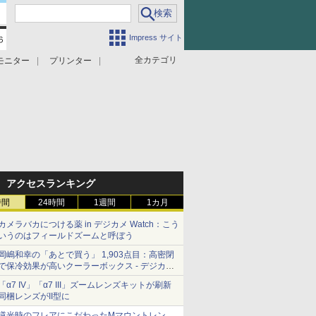
Impress サイト
全カテゴリ
モニター
プリンター
アクセスランキング
時間
24時間
1週間
1カ月
カメラバカにつける薬 in デジカメ Watch：こう
いうのはフィールドズームと呼ぼう
岡嶋和幸の「あとで買う」 1,903点目：高密閉
で保冷効果が高いクーラーボックス - デジカメ
Watch
「α7 IV」「α7 III」ズームレンズキットが刷新
同梱レンズがII型に
逆光時のフレアにこだわったMマウントレン