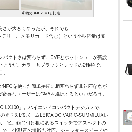
私物のDMC-GM1と比較
高さが大きくなったが、それでも
11g（バッテリー、メモリカード含む）という小型軽量は変
ンパクトさは変わらず、EVFとホットシューが新設
いそうだ。カラーもブラックとレッドの2種類で、
目。
でNFCを使った簡単接続に相変わらず非対応な点が
が必要なユーザーはGM5を選択するといいだろう。
MC-LX100」。ハイエンドコンパクトデジカメで、
学3.1倍ズームLEICA DC VARIO-SUMMILUXレ
.8と大口径。鏡筒付け根にあるスイッチでアスペクトの
）で、4K動画の撮影も対応。シャッタースピードや