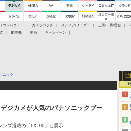
（コンパクト）
カメラバッグ
メディア/リーダー
三脚/一脚/雲台
道
航空機
動画
キャンペーン
ソニック
1
oidデジカメが人気のパナソニックブー
ンズ搭載の「LX100」も展示